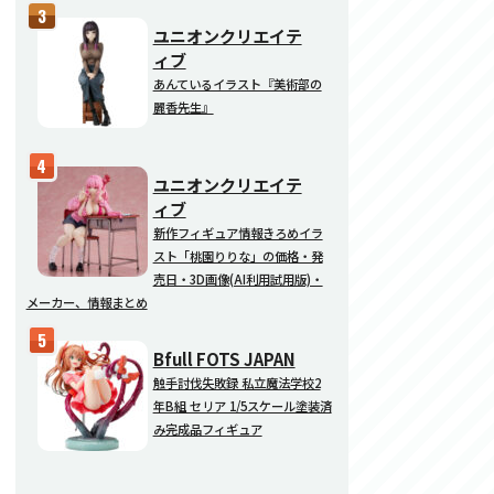
ユニオンクリエイテ
ィブ
あんているイラスト『美術部の
麗香先生』
ユニオンクリエイテ
ィブ
新作フィギュア情報きろめイラ
スト「桃園りりな」の価格・発
売日・3D画像(AI利用試用版)・
メーカー、情報まとめ
Bfull FOTS JAPAN
触手討伐失敗録 私立魔法学校2
年B組 セリア 1/5スケール塗装済
み完成品フィギュア