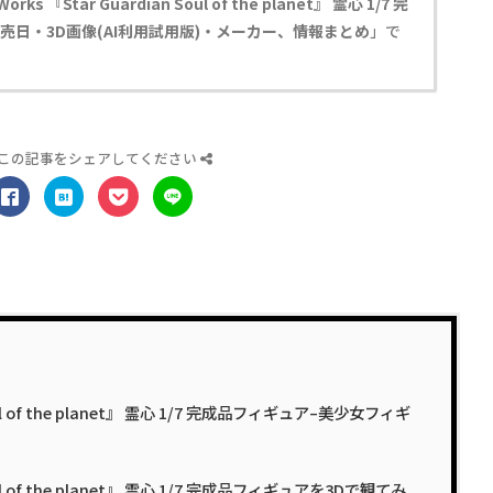
 『Star Guardian Soul of the planet』 霊心 1/7 完
日・3D画像(AI利用試用版)・メーカー、情報まとめ
」で
この記事をシェアしてください
Soul of the planet』 霊心 1/7 完成品フィギュア–美少女フィギ
Soul of the planet』 霊心 1/7 完成品フィギュアを3Dで観てみ