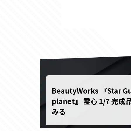
BeautyWorks 『Star Gua
planet』 霊心 1/7 
みる