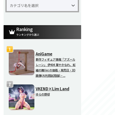
Ranking
ランキングから選ぶ
AniGame
新作フィギュア情報「アズール
レーン」 伊404 華やかなれ、紅
緒の舞Ver.の価格・発売日・3D
画像(AI利用試用版)・...
VKEND×Lim Land
ゆらの野球