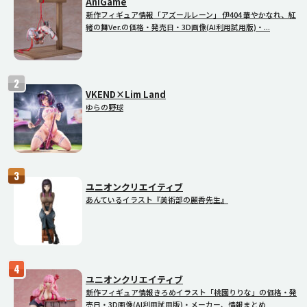
AniGame
新作フィギュア情報「アズールレーン」 伊404 華やかなれ、紅
緒の舞Ver.の価格・発売日・3D画像(AI利用試用版)・...
VKEND×Lim Land
ゆらの野球
ユニオンクリエイティブ
あんているイラスト『美術部の麗香先生』
ユニオンクリエイティブ
新作フィギュア情報きろめイラスト「桃園りりな」の価格・発
売日・3D画像(AI利用試用版)・メーカー、情報まとめ