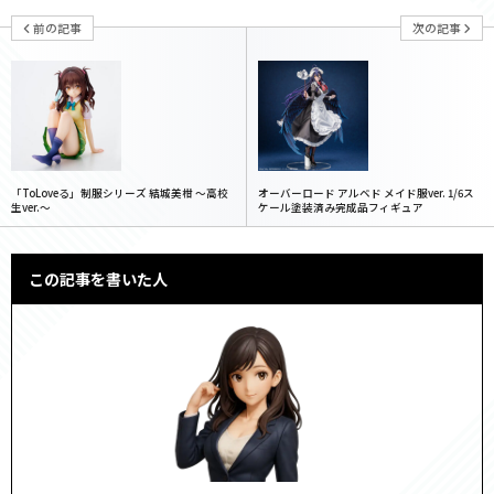
前の記事
次の記事
「ToLoveる」制服シリーズ 結城美柑 〜高校
オーバーロード アルベド メイド服ver. 1/6ス
生ver.〜
ケール塗装済み完成品フィギュア
この記事を書いた人