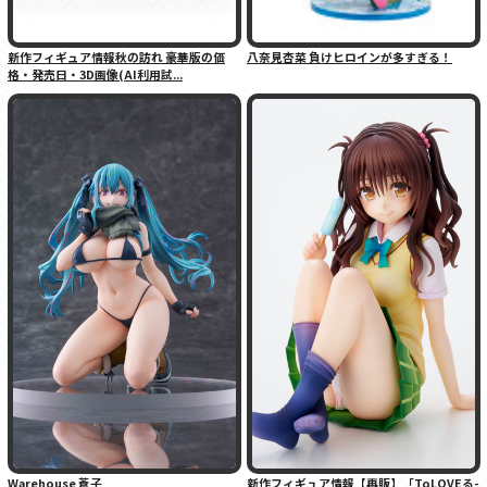
新作フィギュア情報秋の訪れ 豪華版の価
八奈見杏菜 負けヒロインが多すぎる！
格・発売日・3D画像(AI利用試...
Warehouse 蒼子
新作フィギュア情報【再販】「ToLOVEる-