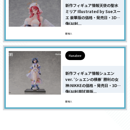
新作フィギュア情報天使の聖水
ミリア Illustrated by Sueスー
エ 豪華版の価格・発売日・3D画
像(AI利...
管理人
Hanabee
新作フィギュア情報シュエン
ver. ’シュエンの横暴’ 勝利の女
神:NIKKEの価格・発売日・3D画
像(AI利用試用版...
管理人