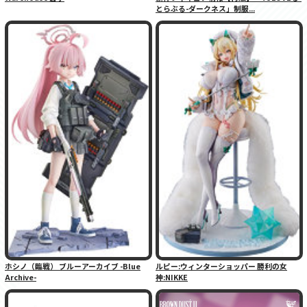
とらぶる-ダークネス」制服...
ホシノ（臨戦） ブルーアーカイブ -Blue
ルピー:ウィンターショッパー 勝利の女
Archive-
神:NIKKE