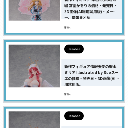
嘘 宮園かをりの価格・発売日・
3D画像(AI利用試用版)・メーカ
ー、情報まとめ
管理人
Hanabee
新作フィギュア情報天使の聖水
ミリア Illustrated by Sueスー
エの価格・発売日・3D画像(AI利
用試用版...
管理人
Hanabee