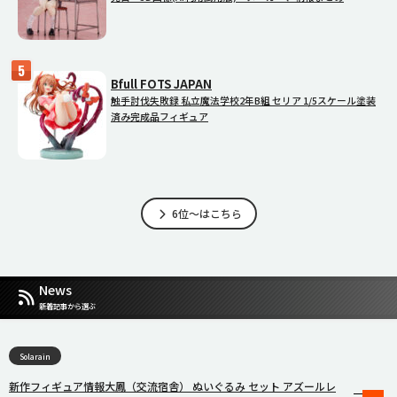
Bfull FOTS JAPAN
触手討伐失敗録 私立魔法学校2年B組 セリア 1/5スケール塗装
済み完成品フィギュア
6位～はこちら
News
新着記事から選ぶ
Solarain
新作フィギュア情報大鳳（交流宿舎） ぬいぐるみ セット アズールレ