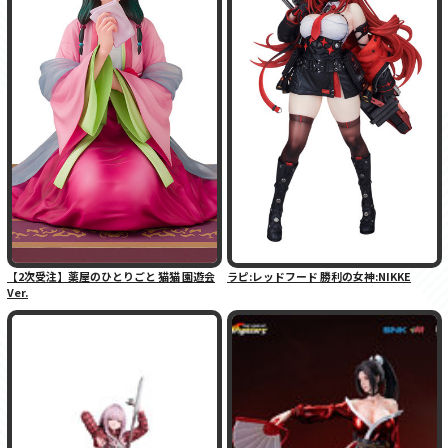
【2次受注】薬屋のひとりごと 猫猫 園遊会
ラピ:レッドフード 勝利の女神:NIKKE
Ver.