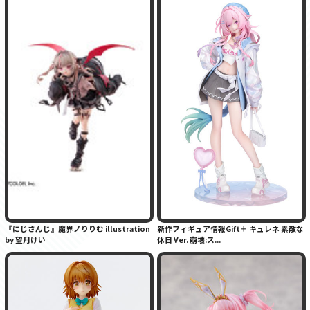
『にじさんじ』魔界ノりりむ illustration
新作フィギュア情報Gift＋ キュレネ 素敵な
by 望月けい
休日 Ver. 崩壊:ス...