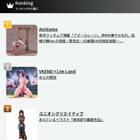
Ranking
ランキングから選ぶ
AniGame
新作フィギュア情報「アズールレーン」 伊404 華やかなれ、紅
緒の舞Ver.の価格・発売日・3D画像(AI利用試用版)・...
VKEND×Lim Land
ゆらの野球
ユニオンクリエイティブ
あんているイラスト『美術部の麗香先生』