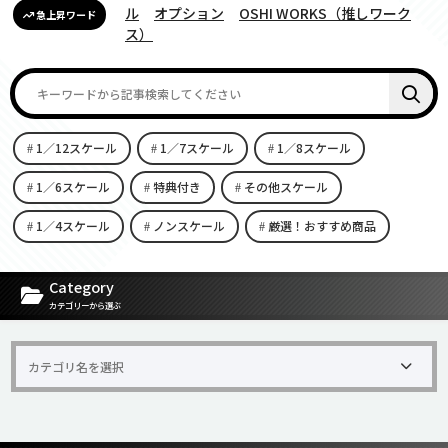
ル
オプション
OSHI WORKS（推しワーク
急上昇ワード
ス）
1／12スケール
1／7スケール
1／8スケール
1／6スケール
特典付き
その他スケール
1／4スケール
ノンスケール
厳選！おすすめ商品
[carousel-horizontal-posts-content-slider id=9342]
Category
カテゴリーから選ぶ