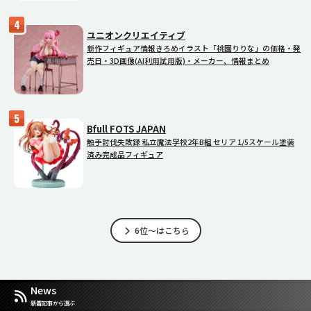
ユニオンクリエイティブ
新作フィギュア情報きろめイラスト「桃園りりな」の価格・発
売日・3D画像(AI利用試用版)・メーカー、情報まとめ
Bfull FOTS JAPAN
触手討伐失敗録 私立魔法学校2年B組 セリア 1/5スケール塗装
済み完成品フィギュア
6位～はこちら
News
新着記事から選ぶ