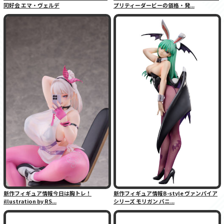
同好会 エマ・ヴェルデ
プリティーダービーの価格・発...
新作フィギュア情報今日は胸トレ！
新作フィギュア情報B-style ヴァンパイア
illustration by RS...
シリーズ モリガン バニ...