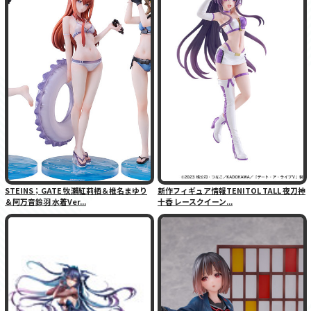
STEINS；GATE 牧瀬紅莉栖＆椎名まゆり
新作フィギュア情報TENITOL TALL 夜刀神
＆阿万音鈴羽 水着Ver...
十香 レースクイーン...