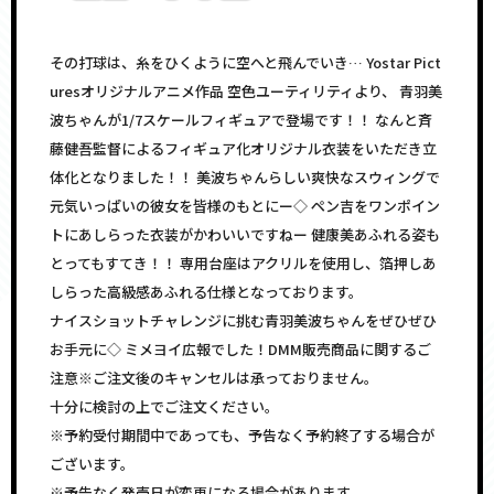
その打球は、糸をひくように空へと飛んでいき… Yostar Pict
uresオリジナルアニメ作品 空色ユーティリティより、 青羽美
波ちゃんが1/7スケールフィギュアで登場です！！ なんと斉
藤健吾監督によるフィギュア化オリジナル衣装をいただき立
体化となりました！！ 美波ちゃんらしい爽快なスウィングで
元気いっぱいの彼女を皆様のもとにー◇ ペン吉をワンポイン
トにあしらった衣装がかわいいですねー 健康美あふれる姿も
とってもすてき！！ 専用台座はアクリルを使用し、箔押しあ
しらった高級感あふれる仕様となっております。
ナイスショットチャレンジに挑む青羽美波ちゃんをぜひぜひ
お手元に◇ ミメヨイ広報でした！DMM販売商品に関するご
注意※ご注文後のキャンセルは承っておりません。
十分に検討の上でご注文ください。
※予約受付期間中であっても、予告なく予約終了する場合が
ございます。
※予告なく発売日が変更になる場合があります。