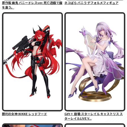
原作版 幽鬼 バニードレスver. 死亡遊戯で飯
ネコぱら バニラ デフォルメフィギュア
を食う。
勝利の女神:NIKKE レッドフード
Gift＋ 崩壊:スターレイル キャストリス ス
ターレイルLIVE V...