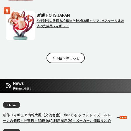
Bfull FOTS JAPAN
触手討伐失敗録 私立魔法学校2年B組 セリア 1/5スケール塗装
済み完成品フィギュア
6位～はこちら
News
新着記事から選ぶ
Solarain
新作フィギュア情報大鳳（交流宿舎） ぬいぐるみ セット アズールレ
ーンの価格・発売日・3D画像(AI利用試用版)・メーカー、情報まとめ