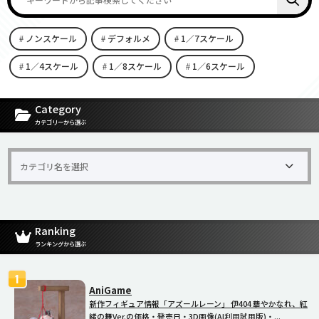
ノンスケール
デフォルメ
1／7スケール
1／4スケール
1／8スケール
1／6スケール
[carousel-horizontal-posts-content-slider id=9342]
Category
カテゴリーから選ぶ
Ranking
ランキングから選ぶ
AniGame
新作フィギュア情報「アズールレーン」 伊404 華やかなれ、紅
緒の舞Ver.の価格・発売日・3D画像(AI利用試用版)・...