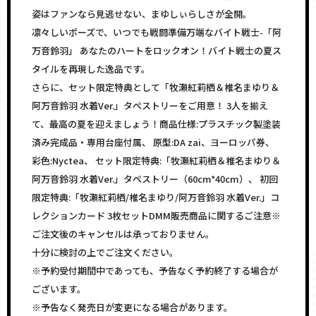
姿はファンなら見逃せない、まゆしぃらしさが全開。
凛々しいポーズで、いつでも戦闘準備万端なバイト戦士-「阿
万音鈴羽」 あなたのハートをロックオン！バイト戦士の夏ス
タイルを再現した逸品です。
さらに、セット限定特典として「牧瀬紅莉栖＆椎名まゆり＆
阿万音鈴羽 水着Ver.」タペストリーをご用意！ 3人を揃え
て、最高の夏を迎えましょう！商品仕様:プラスチック製塗装
済み完成品・専用台座付属、 原型:DA zai、ヨーロッパ券、
彩色:Nyctea、 セット限定特典:「牧瀬紅莉栖＆椎名まゆり＆
阿万音鈴羽 水着Ver.」タペストリー（60cm*40cm）、 初回
限定特典:「牧瀬紅莉栖/椎名まゆり/阿万音鈴羽 水着Ver.」コ
レクションカード 3枚セットDMM販売商品に関するご注意※
ご注文後のキャンセルは承っておりません。
十分に検討の上でご注文ください。
※予約受付期間中であっても、予告なく予約終了する場合が
ございます。
※予告なく発売日が変更になる場合があります。