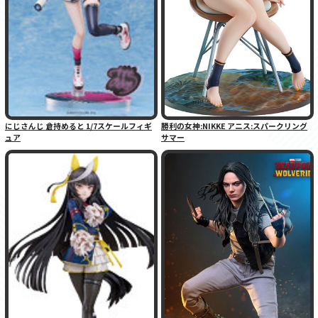
にじさんじ 倉持めると 1/7スケールフィギ
勝利の女神:NIKKE アニス:スパークリング
ュア
サマー