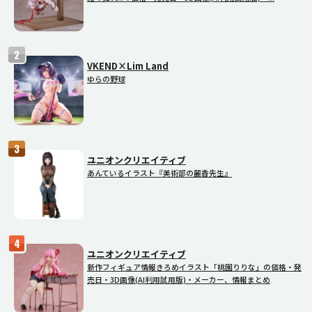
VKEND×Lim Land
ゆらの野球
ユニオンクリエイティブ
あんているイラスト『美術部の麗香先生』
ユニオンクリエイティブ
新作フィギュア情報きろめイラスト「桃園りりな」の価格・発
売日・3D画像(AI利用試用版)・メーカー、情報まとめ