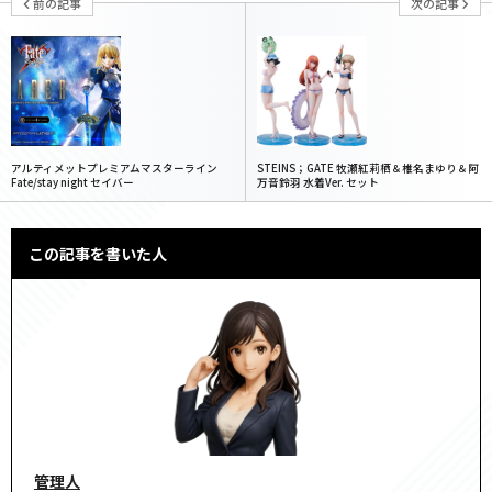
前の記事
次の記事
アルティメットプレミアムマスターライン
STEINS；GATE 牧瀬紅莉栖＆椎名まゆり＆阿
Fate/stay night セイバー
万音鈴羽 水着Ver. セット
この記事を書いた人
管理人