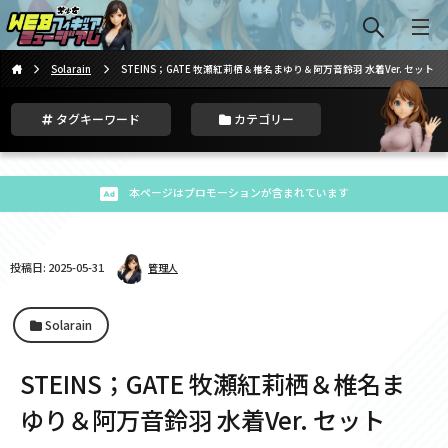
Solarain
STEINS；GATE 牧瀬紅莉栖＆椎名まゆり＆阿万音鈴羽 水着Ver. セット
タグキーワード
カテゴリー
本ページはプロモーションが含まれています
投稿日: 2025-05-31
管理人
Solarain
STEINS；GATE 牧瀬紅莉栖＆椎名ま
ゆり＆阿万音鈴羽 水着Ver. セット