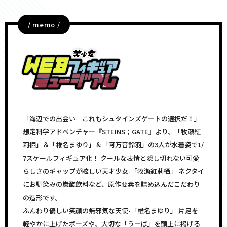
/ memo /
「海辺での出会い…これもシュタインズゲートの選択だ！」
想定科学アドベンチャー『STEINS；GATE』より、「牧瀬紅
莉栖」＆「椎名まゆり」＆「阿万音鈴羽」の3人が水着姿で1/
7スケールフィギュア化！ クールな表情と隠し切れない可愛
らしさのギャップが眩しい天才少女-「牧瀬紅莉栖」 ネクタイ
にお馴染みの炭酸飲料など、原作要素を詰め込んだこだわり
の造形です。
ふんわり優しい笑顔の無邪気な天使-「椎名まゆり」 片足を
軽やかに上げたポーズや、大切な「うーぱ」を頭上に掲げる