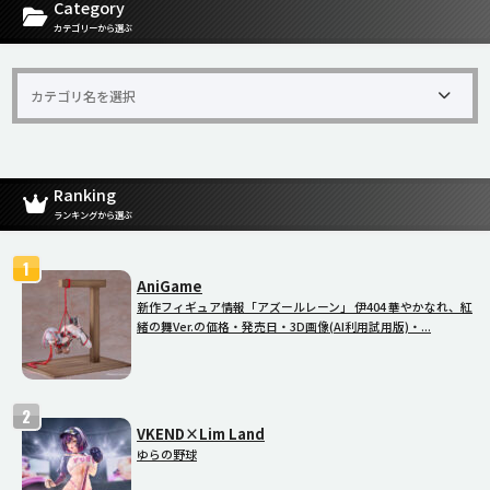
Category
カテゴリーから選ぶ
Ranking
ランキングから選ぶ
AniGame
新作フィギュア情報「アズールレーン」 伊404 華やかなれ、紅
緒の舞Ver.の価格・発売日・3D画像(AI利用試用版)・...
VKEND×Lim Land
ゆらの野球