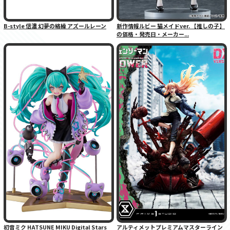
B-style 信濃 幻夢の絡繰 アズールレーン
新作情報ルビー 猫メイドver. 【推しの子】
の価格・発売日・メーカー...
初音ミク HATSUNE MIKU Digital Stars
アルティメットプレミアムマスターライン