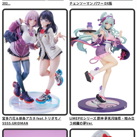
202...
チェンソーマン パワー DX版
宝多六花＆新条アカネ feat.トリダモノ
LIMEPIEシリーズ 原神 夢見月瑞希・睦み合
SSSS.GRIDMAN
う綺羅の夢Ver.