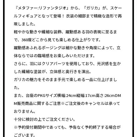
『メタファー:リファンタジオ』から、「ガリカ」が、スケー
ルフィギュアとなって登場！ 衣装の細部まで精緻な造形で再
現しました。
軽やかな動きや繊細な装飾、躍動感ある羽の表現に至るま
で、360度どこから見ても楽しめる仕上がりです。
躍動感あふれるポージングは細かな動きや角度によって、立
体ならではの臨場感をお楽しみいただけます。
さらに、羽にはクリアパーツを使用しており、光沢感を生か
した繊細な塗装が、立体感と奥行きを演出。
ガリカの魅力をそのまま手元で楽しめる一品に仕上げまし
た。
また、台座のPKGサイズ横幅:24cm縦幅:17cm高さ:26cmDM
M販売商品に関するご注意※ご注文後のキャンセルは承って
おりません。
十分に検討の上でご注文ください。
※予約受付期間中であっても、予告なく予約終了する場合が
ございます。