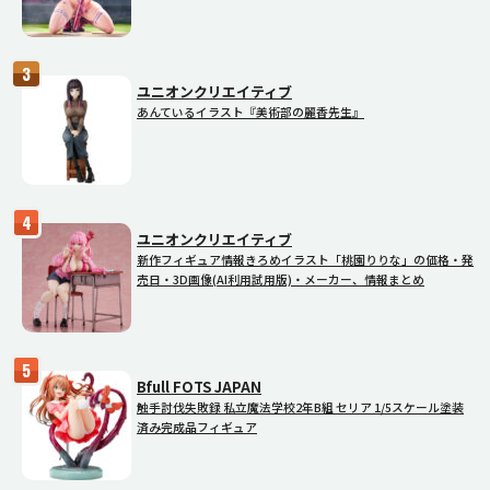
ユニオンクリエイティブ
あんているイラスト『美術部の麗香先生』
ユニオンクリエイティブ
新作フィギュア情報きろめイラスト「桃園りりな」の価格・発
売日・3D画像(AI利用試用版)・メーカー、情報まとめ
Bfull FOTS JAPAN
触手討伐失敗録 私立魔法学校2年B組 セリア 1/5スケール塗装
済み完成品フィギュア