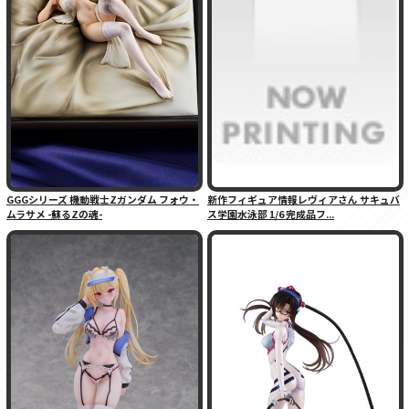
GGGシリーズ 機動戦士Zガンダム フォウ・
新作フィギュア情報レヴィアさん サキュバ
ムラサメ -蘇るZの魂-
ス学園水泳部 1/6 完成品フ...