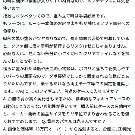
の時に細かい線傷が入りやすい材質なので、メンテナンスには気を
使います。
指紋もベタベタつくので、組み立て時は手袋必須です。
もう一つは、ルーシー本体のお尻や太ももが触れるソファ部分への
色移り。
脚部の黒い塗装がツヤありなので、長期間同じ姿勢で密着している
と、ソファ側に黒い塗料が移行するリスクはゼロじゃありません。
心配な人は、見えない部分に小さく切ったクリアファイルなどを挟
んでおくと安心です。
傍らに置かれた酒瓶や灰皿の小物類は、ポロリと落ちて紛失しやす
いパーツの筆頭なので、ダボ接続でしっかり固定される仕様だとあ
りがたいんですが、乗せるだけなら両面テープ等での固定を推奨し
ます。 FAQ Q. このフィギュア、普通のケースに入りますか？
A. 台座の背が高く奥行きもあるため、標準的なフィギュアケースの
1段分には収まらない可能性が高いです。購入前にケースの有効内寸
と、メーカー発表の製品サイズをミリ単位ですり合わせることを強
くおすすめします。 Q. 背面のパネルは光るんですか？
A. 画像と価格帯（3万円オーバー）から推測すると、台座にLED発光