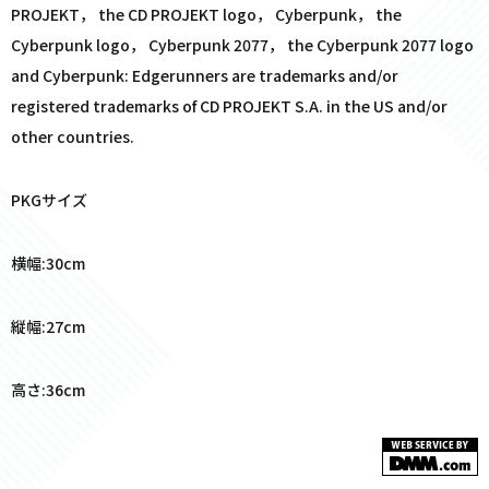
PROJEKT， the CD PROJEKT logo， Cyberpunk， the
Cyberpunk logo， Cyberpunk 2077， the Cyberpunk 2077 logo
and Cyberpunk: Edgerunners are trademarks and/or
registered trademarks of CD PROJEKT S.A. in the US and/or
other countries.
PKGサイズ
横幅:30cm
縦幅:27cm
高さ:36cm