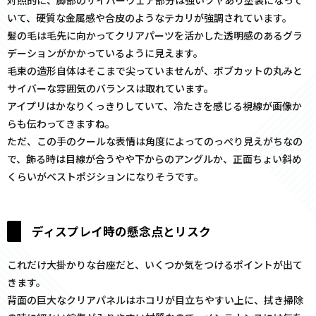
対照的に、脚部のサイバーウェア部分は強いツヤあり塗装になって
いて、硬質な金属感や合皮のようなテカリが強調されています。
髪の毛は毛先に向かってクリアパーツを活かした透明感のあるグラ
デーションがかかっているように見えます。
毛束の造形自体はそこまで尖っていませんが、ボブカットの丸みと
サイバーな雰囲気のバランスは取れています。
アイプリはかなりくっきりしていて、冷たさを感じる視線が画像か
らも伝わってきますね。
ただ、この手のクールな表情は角度によってのっぺり見えがちなの
で、飾る時は目線が合うやや下からのアングルか、正面ちょい斜め
くらいがベストポジションになりそうです。
ディスプレイ時の懸念点とリスク
これだけ大掛かりな台座だと、いくつか気をつけるポイントが出て
きます。
背面の巨大なクリアパネルはホコリが目立ちやすい上に、拭き掃除