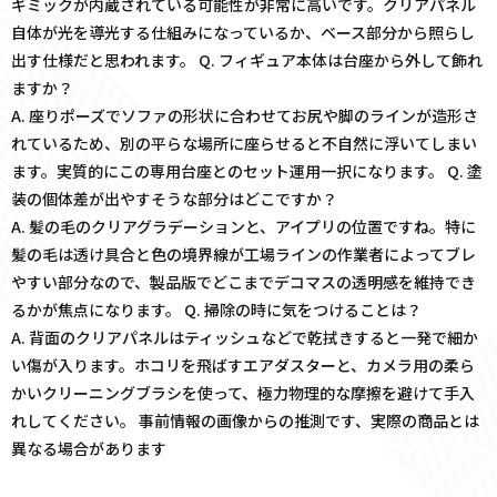
ギミックが内蔵されている可能性が非常に高いです。クリアパネル
自体が光を導光する仕組みになっているか、ベース部分から照らし
出す仕様だと思われます。 Q. フィギュア本体は台座から外して飾れ
ますか？
A. 座りポーズでソファの形状に合わせてお尻や脚のラインが造形さ
れているため、別の平らな場所に座らせると不自然に浮いてしまい
ます。実質的にこの専用台座とのセット運用一択になります。 Q. 塗
装の個体差が出やすそうな部分はどこですか？
A. 髪の毛のクリアグラデーションと、アイプリの位置ですね。特に
髪の毛は透け具合と色の境界線が工場ラインの作業者によってブレ
やすい部分なので、製品版でどこまでデコマスの透明感を維持でき
るかが焦点になります。 Q. 掃除の時に気をつけることは？
A. 背面のクリアパネルはティッシュなどで乾拭きすると一発で細か
い傷が入ります。ホコリを飛ばすエアダスターと、カメラ用の柔ら
かいクリーニングブラシを使って、極力物理的な摩擦を避けて手入
れしてください。 事前情報の画像からの推測です、実際の商品とは
異なる場合があります