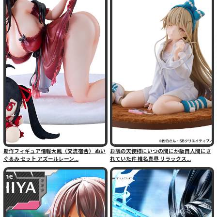
新作フィギュア情報大鳳（交流宿舎） ぬい
お隣の天使様にいつの間にか駄目人間にさ
ぐるみ セット アズールレーン...
れていた件 椎名真昼 リラックス...