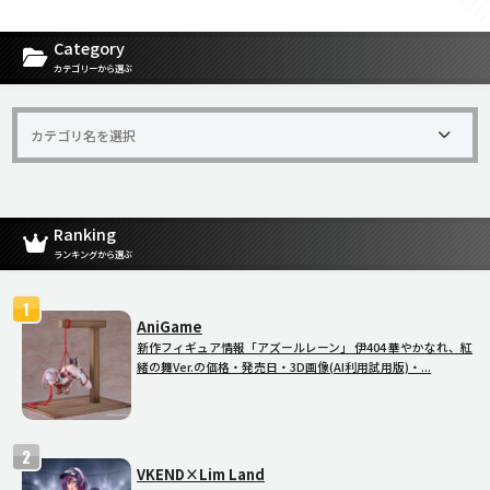
[carousel-horizontal-posts-content-slider id=9342]
Category
カテゴリーから選ぶ
Ranking
ランキングから選ぶ
AniGame
新作フィギュア情報「アズールレーン」 伊404 華やかなれ、紅
緒の舞Ver.の価格・発売日・3D画像(AI利用試用版)・...
VKEND×Lim Land