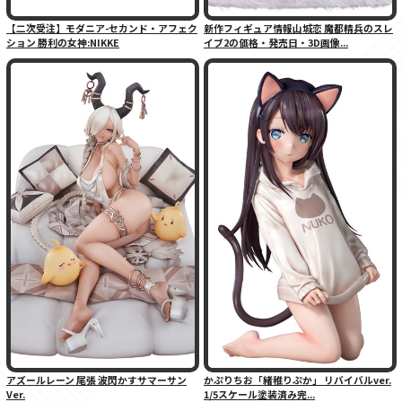
【二次受注】モダニア-セカンド・アフェク
新作フィギュア情報山城恋 魔都精兵のスレ
ション 勝利の女神:NIKKE
イブ2の価格・発売日・3D画像...
アズールレーン 尾張 波閃かすサマーサン
かぷりちお「緒稚りぷか」 リバイバルver.
Ver.
1/5スケール塗装済み完...