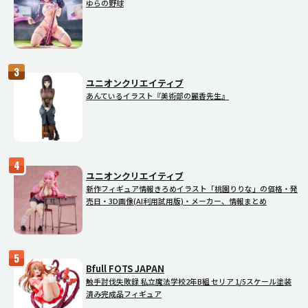
ゆらの野球
ユニオンクリエイティブ
あんているイラスト『美術部の麗香先生』
ユニオンクリエイティブ
新作フィギュア情報きろめイラスト「桃園りりな」の価格・発
売日・3D画像(AI利用試用版)・メーカー、情報まとめ
Bfull FOTS JAPAN
触手討伐失敗録 私立魔法学校2年B組 セリア 1/5スケール塗装
済み完成品フィギュア