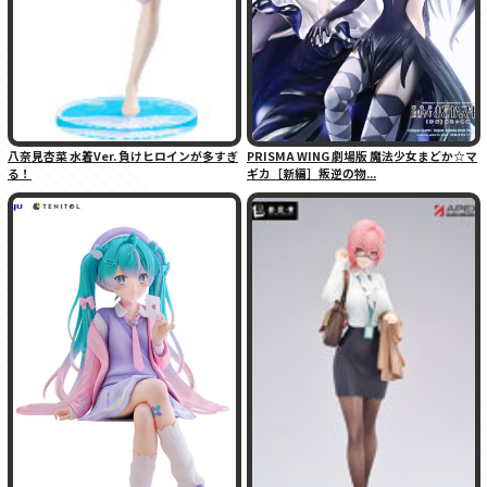
八奈見杏菜 水着Ver. 負けヒロインが多すぎ
PRISMA WING 劇場版 魔法少女まどか☆マ
る！
ギカ［新編］叛逆の物...