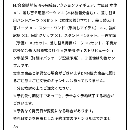
M/合金製 塗装済み完成品アクションフィギュア、付属品 本体
×1、差し替え用顔パーツ ×4（本体装着分含む）、差し替え
用ハンドパーツ ×6セット（本体装着分含む）、差し替え用
首パーツ ×1、スター・ワンド（手持ちアイテム） ×2、猫の
尻尾 ×1、固定クリップ ×1、スタンド ×1セット、手首関節
（予備） ×2セット、差し替え用目パーツ ×2セット、不良対
応等問合先 大網株式会社 仕入営業部 ディストリビューショ
ン事業課（詳細はパッケージ記載予定）、※画像は彩色サン
プルです。
実際の商品とは異なる場合がございますDMM販売商品に関す
るご注意※ご注文後のキャンセルは承っておりません。
十分に検討の上でご注文ください。
※予約受付期間中であっても、予告なく予約終了する場合が
ございます。
※予告なく発売日が変更になる場合があります。
発売日変更を理由とした予約注文のキャンセルはできませ
ん。