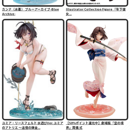
カンナ（水着） ブルーアーカイブ-Blue
Illustrator Collection Figure 『年下彼
Archive-
女...
ユミア・リースフェルト 水遊びVer. ユミア
【50％ポイント還元中】劇場版「空の境
のアトリエ 〜追憶の錬金...
界」両儀 式