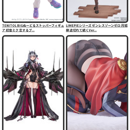
TENITOL BIGぬーどるストッパーフィギュ
LIMEPIEシリーズ ゼンレスゾーンゼロ 月城
ア 初音ミク 恋するブ...
柳 途切れて続くVer...