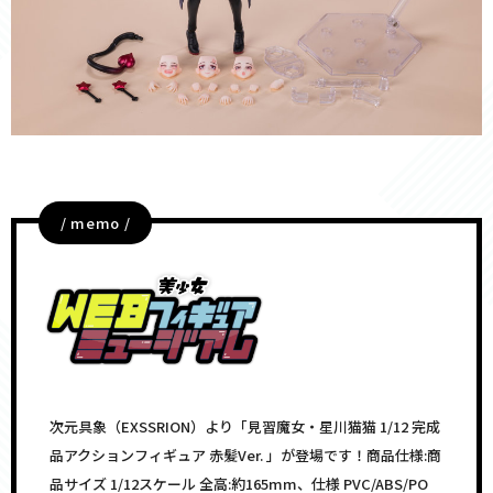
/ memo /
次元具象（EXSSRION）より「見習魔女・星川猫猫 1/12 完成
品アクションフィギュア 赤髪Ver. 」が登場です！商品仕様:商
品サイズ 1/12スケール 全高:約165mm、仕様 PVC/ABS/PO