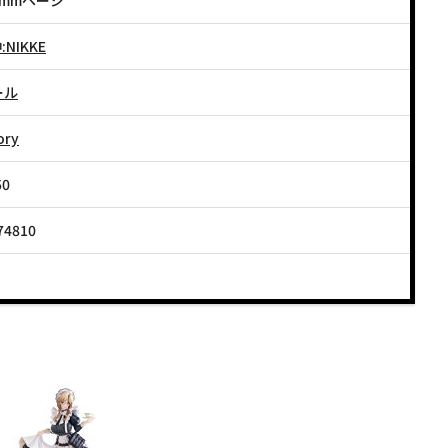
0mmページ
NIKKE
ール
ory
50
74810