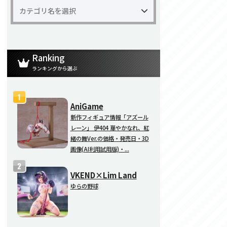
Ranking
ランキングから選ぶ
AniGame
新作フィギュア情報「アズール
レーン」 伊404 華やかなれ、紅
緒の舞Ver.の価格・発売日・3D
画像(AI利用試用版)・...
VKEND×Lim Land
ゆらの野球