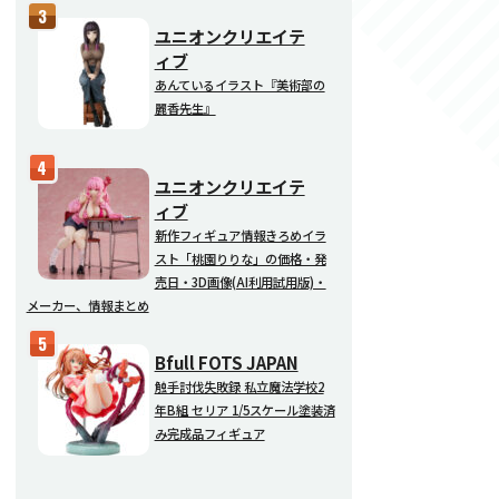
ユニオンクリエイテ
ィブ
あんているイラスト『美術部の
麗香先生』
ユニオンクリエイテ
ィブ
新作フィギュア情報きろめイラ
スト「桃園りりな」の価格・発
売日・3D画像(AI利用試用版)・
メーカー、情報まとめ
Bfull FOTS JAPAN
触手討伐失敗録 私立魔法学校2
年B組 セリア 1/5スケール塗装済
み完成品フィギュア