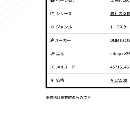
ページ数 :
全高約26
シリーズ
勝利の女神:
ジャンル
1／7スケ
メーカー
DMM Fact
品番
cdmpze2
JANコード
45716146
価格
￥27,500
※価格は掲載時のものです