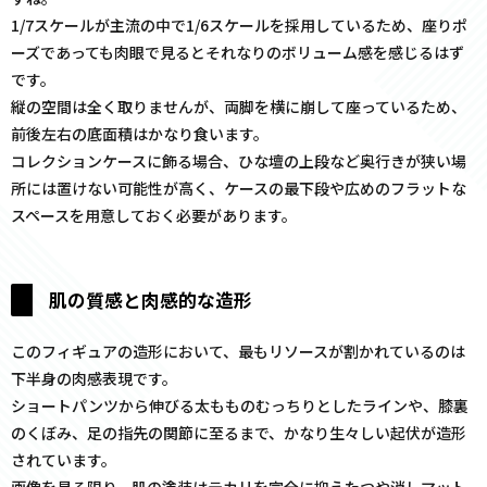
1/7スケールが主流の中で1/6スケールを採用しているため、座りポ
ーズであっても肉眼で見るとそれなりのボリューム感を感じるはず
です。
縦の空間は全く取りませんが、両脚を横に崩して座っているため、
前後左右の底面積はかなり食います。
コレクションケースに飾る場合、ひな壇の上段など奥行きが狭い場
所には置けない可能性が高く、ケースの最下段や広めのフラットな
スペースを用意しておく必要があります。
肌の質感と肉感的な造形
このフィギュアの造形において、最もリソースが割かれているのは
下半身の肉感表現です。
ショートパンツから伸びる太もものむっちりとしたラインや、膝裏
のくぼみ、足の指先の関節に至るまで、かなり生々しい起伏が造形
されています。
画像を見る限り、肌の塗装はテカリを完全に抑えたつや消しマット