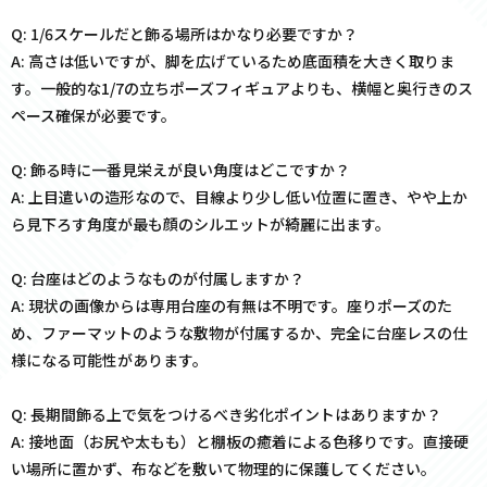
Q: 1/6スケールだと飾る場所はかなり必要ですか？
A: 高さは低いですが、脚を広げているため底面積を大きく取りま
す。一般的な1/7の立ちポーズフィギュアよりも、横幅と奥行きのス
ペース確保が必要です。
Q: 飾る時に一番見栄えが良い角度はどこですか？
A: 上目遣いの造形なので、目線より少し低い位置に置き、やや上か
ら見下ろす角度が最も顔のシルエットが綺麗に出ます。
Q: 台座はどのようなものが付属しますか？
A: 現状の画像からは専用台座の有無は不明です。座りポーズのた
め、ファーマットのような敷物が付属するか、完全に台座レスの仕
様になる可能性があります。
Q: 長期間飾る上で気をつけるべき劣化ポイントはありますか？
A: 接地面（お尻や太もも）と棚板の癒着による色移りです。直接硬
い場所に置かず、布などを敷いて物理的に保護してください。