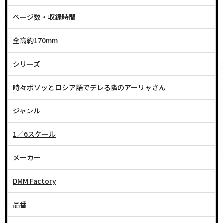
ページ数・収録時間
全高約170mm
シリーズ
時々ボソッとロシア語でデレる隣のアーリャさん
ジャンル
1／6スケール
メーカー
DMM Factory
品番