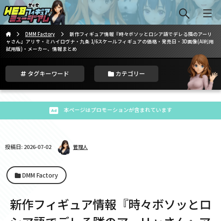
DMM Factory
新作フィギュア情報『時々ボソッとロシア語でデレる隣のアーリ
ャさん』アリサ・ミハイロヴナ・九条 1/6スケールフィギュアの価格・発売日・3D画像(AI利用
試用版)・メーカー、情報まとめ
タグキーワード
カテゴリー
本ページはプロモーションが含まれています
投稿日: 2026-07-02
管理人
DMM Factory
新作フィギュア情報『時々ボソッとロ