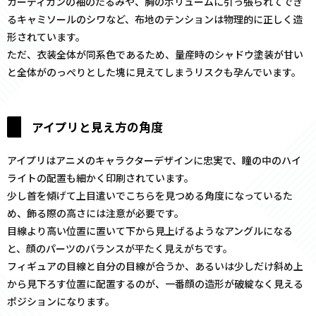
カーディガンの袖のたるみや、胸のボリュームに引っ張られてでき
るキャミソールのシワなど、布地のテンションは物理的に正しく造
形されています。
ただ、衣装全体が同系色であるため、量産時のシャドウ塗装が甘い
と全体がのっぺりとした塊に見えてしまうリスクも孕んでいます。
アイプリと見え方の角度
アイプリはアニメのキャラクターデザインに忠実で、瞳の中のハイ
ライトの配置も細かく印刷されています。
少し首を傾げて上目遣いでこちらを見つめる角度になっているた
め、飾る際の高さには注意が必要です。
目線より高い位置に置いて下から見上げるようなアングルになる
と、顔のパーツのバランスが平たく見えがちです。
フィギュアの目線と自分の目線が合うか、あるいは少しだけ斜め上
から見下ろす位置に配置するのが、一番顔の造形が破綻なく見える
ポジションになります。