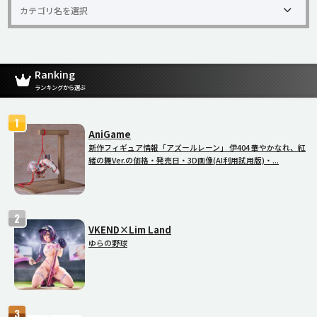
Ranking
ランキングから選ぶ
AniGame
新作フィギュア情報「アズールレーン」 伊404 華やかなれ、紅
緒の舞Ver.の価格・発売日・3D画像(AI利用試用版)・...
VKEND×Lim Land
ゆらの野球