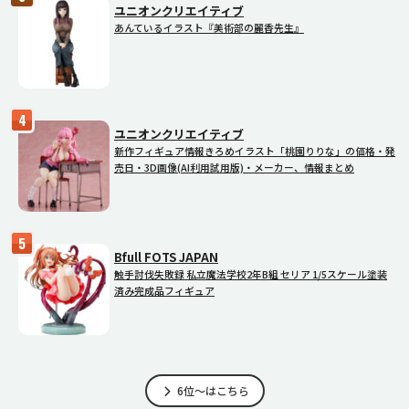
ユニオンクリエイティブ
あんているイラスト『美術部の麗香先生』
ユニオンクリエイティブ
新作フィギュア情報きろめイラスト「桃園りりな」の価格・発
売日・3D画像(AI利用試用版)・メーカー、情報まとめ
Bfull FOTS JAPAN
触手討伐失敗録 私立魔法学校2年B組 セリア 1/5スケール塗装
済み完成品フィギュア
6位～はこちら