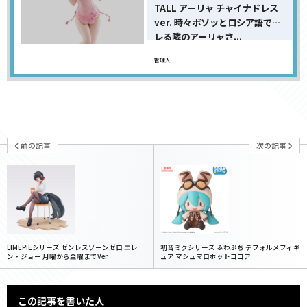
TALL アーリャ チャイナドレス
ver. 時々ボソッとロシア語でデ
レる隣のアーリャさ...
管理人
前の記事
次の記事
LIMEPIEシリーズ ゼンレスゾーンゼロ エレ
初音ミクシリーズ ふわぷち デフォルメフィギ
ン・ジョー 月曜から金曜までVer.
ュア マシュマロホットココア
この記事を書いた人