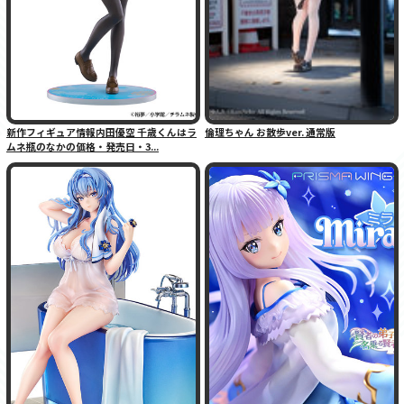
新作フィギュア情報内田優空 千歳くんはラ
倫理ちゃん お散歩ver. 通常版
ムネ瓶のなかの価格・発売日・3...