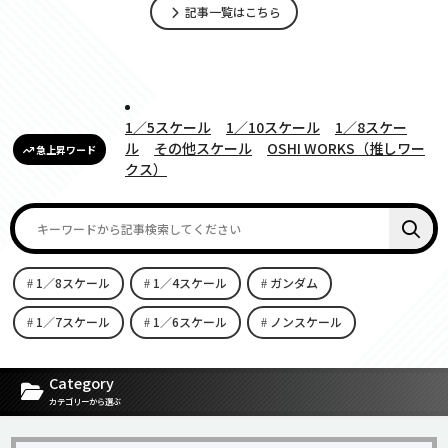
記事一覧はこちら
1／5スケール
1／10スケール
1／8スケー
ル
その他スケール
OSHI WORKS（推しワー
急上昇ワード
クス）
1／8スケール
1／4スケール
ガンダム
1／7スケール
1／6スケール
ノンスケール
[carousel-horizontal-posts-content-slider id=9342]
Category
カテゴリーから選ぶ