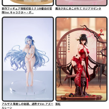
新作フィギュア情報初音ミク 100番目の冒
魔法少女にあこがれて マジアマゼンタ
険Ver. キャラクター・ボ...
アルザス 陽差しの秘蹟、過熱すVer. アズー
落紅
ルレーン