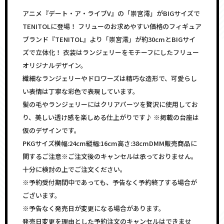
アニメ『デート・ア・ライブV』の「崇宮澪」がBIGサイズで
TENITOLに登場！ フリューのお求めやすい価格のフィギュア
ブランド『TENITOL』より「崇宮澪」が約30cmとBIGサイ
ズで立体化！ 衣装はランジェリーをモチーフにしたフリュー
オリジナルデザイン。
繊細なランジェリーやドロワーズは精巧な造形で、可愛らし
い表情は丁寧な彩色で表現しています。
髪の毛やランジェリーにはクリアパーツを贅沢に使用してお
り、美しい透け感を楽しめる仕上がりです♪ ※掲載の台座は
仮のデザインです。
PKGサイズ横幅:24cm縦幅:16cm高さ:38cmDMM販売商品に
関するご注意※ご注文後のキャンセルは承っておりません。
十分に検討の上でご注文ください。
※予約受付期間中であっても、予告なく予約終了する場合が
ございます。
※予告なく発売日が変更になる場合があります。
発売日変更を理由とした予約注文のキャンセルはできませ