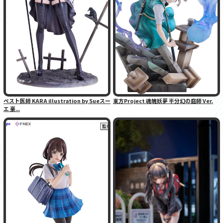
ペスト医師 KARA illustration by Sueスー
東方Project 魂魄妖夢 半分幻の庭師 Ver.
エ 豪...