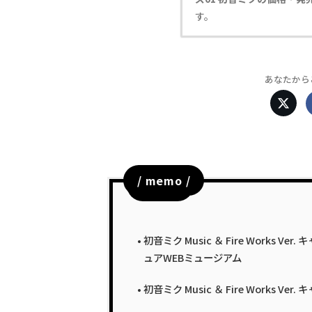
す。
あなたから
/ memo /
目次
初音ミク Music ＆ Fire Works
ュアWEBミュージアム
初音ミク Music ＆ Fire Works