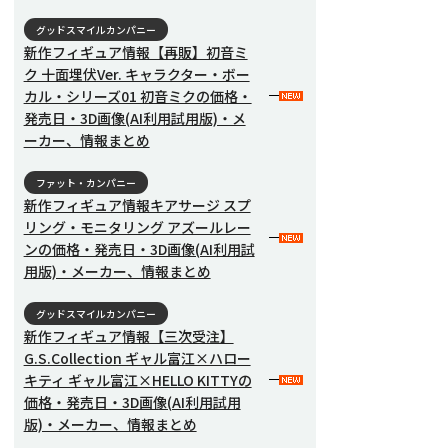
グッドスマイルカンパニー
新作フィギュア情報【再販】初音ミ
ク 十面埋伏Ver. キャラクター・ボー
カル・シリーズ01 初音ミクの価格・
発売日・3D画像(AI利用試用版)・メ
ーカー、情報まとめ
ファット・カンパニー
新作フィギュア情報キアサージ スプ
リング・モニタリング アズールレー
ンの価格・発売日・3D画像(AI利用試
用版)・メーカー、情報まとめ
グッドスマイルカンパニー
新作フィギュア情報【三次受注】
G.S.Collection ギャル富江×ハロー
キティ ギャル富江×HELLO KITTYの
価格・発売日・3D画像(AI利用試用
版)・メーカー、情報まとめ