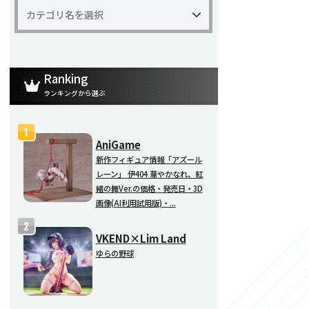
Ranking
ランキングから選ぶ
AniGame
新作フィギュア情報「アズール
レーン」 伊404 華やかなれ、紅
緒の舞Ver.の価格・発売日・3D
画像(AI利用試用版)・...
VKEND×Lim Land
ゆらの野球