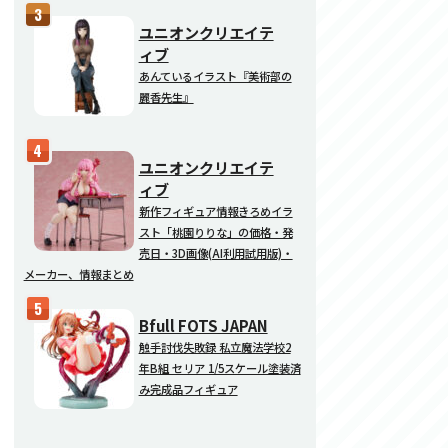
ユニオンクリエイテ
ィブ
あんているイラスト『美術部の
麗香先生』
ユニオンクリエイテ
ィブ
新作フィギュア情報きろめイラ
スト「桃園りりな」の価格・発
売日・3D画像(AI利用試用版)・
メーカー、情報まとめ
Bfull FOTS JAPAN
触手討伐失敗録 私立魔法学校2
年B組 セリア 1/5スケール塗装済
み完成品フィギュア