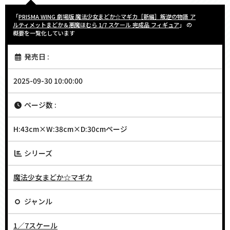
「
PRISMA WING 劇場版 魔法少女まどか☆マギカ［新編］叛逆の物語 ア
ルティメットまどか＆悪魔ほむら 1/7 スケール 完成品 フィギュア
」 の
概要を一覧化しています
発売日 :
2025-09-30 10:00:00
ページ数 :
H:43cm×W:38cm×D:30cmページ
シリーズ
魔法少女まどか☆マギカ
ジャンル
1／7スケール