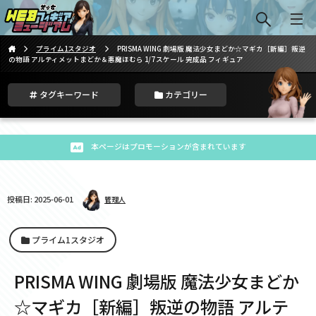
プライム1スタジオ
PRISMA WING 劇場版 魔法少女まどか☆マギカ［新編］叛逆
の物語 アルティメットまどか＆悪魔ほむら 1/7 スケール 完成品 フィギュア
タグキーワード
カテゴリー
本ページはプロモーションが含まれています
投稿日: 2025-06-01
管理人
プライム1スタジオ
PRISMA WING 劇場版 魔法少女まどか
☆マギカ［新編］叛逆の物語 アルテ