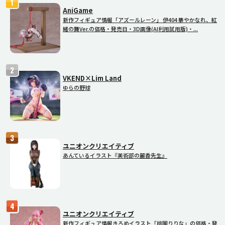
AniGame
新作フィギュア情報「アズールレーン」 伊404 華やかなれ、紅
緒の舞Ver.の価格・発売日・3D画像(AI利用試用版)・...
VKEND×Lim Land
ゆらの野球
ユニオンクリエイティブ
あんているイラスト『美術部の麗香先生』
ユニオンクリエイティブ
新作フィギュア情報きろめイラスト「桃園りりな」の価格・発