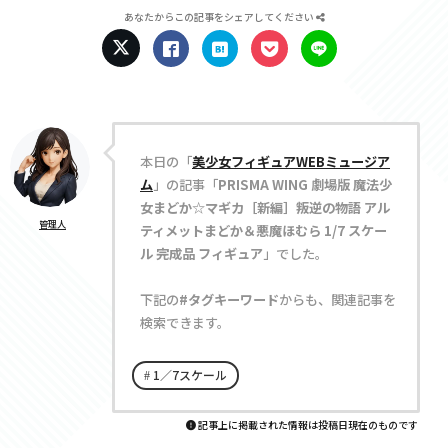
あなたからこの記事をシェアしてください
本日の「
美少女フィギュアWEBミュージア
ム
」の記事「
PRISMA WING 劇場版 魔法少
女まどか☆マギカ［新編］叛逆の物語 アル
管理人
ティメットまどか＆悪魔ほむら 1/7 スケー
ル 完成品 フィギュア
」でした。
下記の
#タグキーワード
からも、関連記事を
検索できます。
1／7スケール
記事上に掲載された情報は投稿日現在のものです