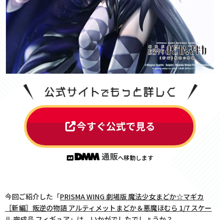
今すぐ公式で見る
へ移動します
今回ご紹介した「
PRISMA WING 劇場版 魔法少女まどか☆マギカ
［新編］叛逆の物語 アルティメットまどか＆悪魔ほむら 1/7 スケー
ル 完成品 フィギュア
」は、いかがでしたでしょうか？