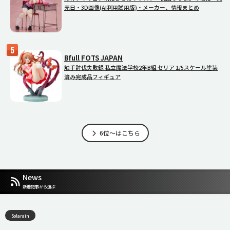
売日・3D画像(AI利用試用版)・メーカー、情報まとめ
Bfull FOTS JAPAN
触手討伐失敗録 私立魔法学校2年B組 セリア 1/5スケール塗装
済み完成品フィギュア
6位～はこちら
News
新着記事から選ぶ
Solarain