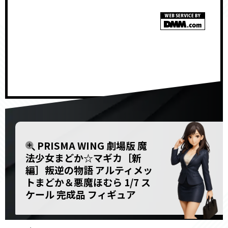
<!–
–>
PRISMA WING 劇場版 魔
法少女まどか☆マギカ［新
編］叛逆の物語 アルティメッ
トまどか＆悪魔ほむら 1/7 ス
ケール 完成品 フィギュア