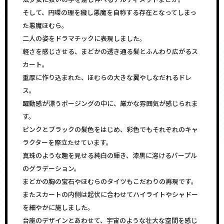
そして、円環の理を穢し悪魔を自称する存在となってしまっ
た悪魔ほむら。
二人の姿をドラマチックに表現しました。
軽さを感じさせる、まどかの透き通る髪とふんわり広がるス
カート。
重厚に作り込まれた、ほむらの大きな翼やしなだれるドレ
ス。
躍動感が漂うポージングの中に、厳かな雰囲気が感じられま
す。
ピンクとブラックの髪色をはじめ、彩色でもそれぞれのキャ
ラクターを際立たせています。
真珠のような趣を見せる純白の輝き、漆黒に溶けるパープル
のグラデーション。
まどかの胸の宝石やほむらのタイツもこだわりの再現です。
またスカートの内側は起伏に合わせてハイライトやシャドー
を細やかに施しました。
台座のデザインとあわせて、宇宙のような壮大な空間を感じ