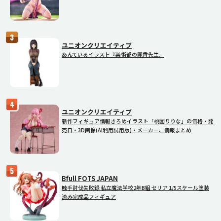
ユニオンクリエイティブ
あんているイラスト『美術部の麗香先生』
ユニオンクリエイティブ
新作フィギュア情報きろめイラスト「桃園りりな」の価格・発
売日・3D画像(AI利用試用版)・メーカー、情報まとめ
Bfull FOTS JAPAN
触手討伐失敗録 私立魔法学校2年B組 セリア 1/5スケール塗装
済み完成品フィギュア