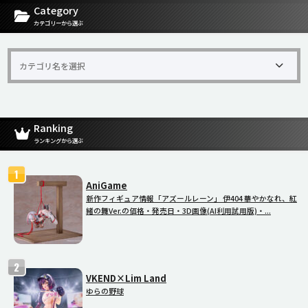
[carousel-horizontal-posts-content-slider id=9342]
Category
カテゴリーから選ぶ
Ranking
ランキングから選ぶ
AniGame
新作フィギュア情報「アズールレーン」 伊404 華やかなれ、紅
緒の舞Ver.の価格・発売日・3D画像(AI利用試用版)・...
VKEND×Lim Land
ゆらの野球