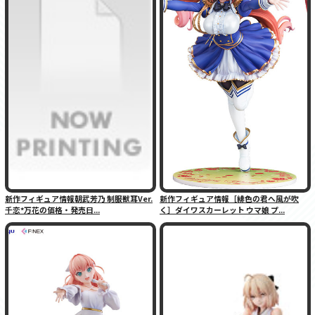
新作フィギュア情報朝武芳乃 制服獣耳Ver.
新作フィギュア情報［緋色の君へ風が吹
千恋*万花の価格・発売日...
く］ダイワスカーレット ウマ娘 プ...