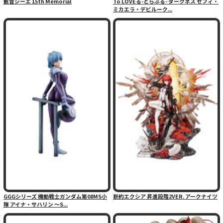
骸音シーエ 15th Memorial
To LOVEる-とらぶる- ダークネス セフィ・
ミカエラ・デビルーク...
GGGシリーズ 機動戦士ガンダム第08MS小
新約エクシア 昇進段階2VER. アークナイツ
隊 アイナ・サハリン 〜S...