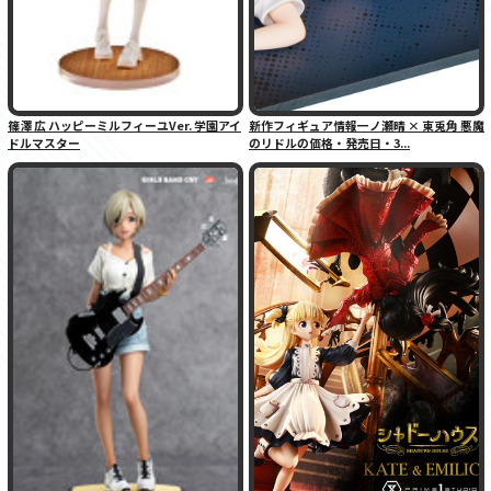
篠澤 広 ハッピーミルフィーユVer. 学園アイ
新作フィギュア情報一ノ瀬晴 × 東兎角 悪魔
ドルマスター
のリドルの価格・発売日・3...