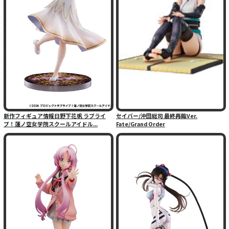
新作フィギュア情報日野下花帆 ラブライ
セイバー/沖田総司 最終再臨Ver.
ブ！蓮ノ空女学院スクールアイドル...
Fate/Grand Order