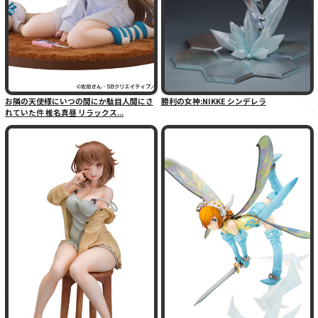
お隣の天使様にいつの間にか駄目人間にさ
勝利の女神:NIKKE シンデレラ
れていた件 椎名真昼 リラックス...