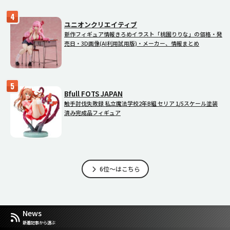
ユニオンクリエイティブ
新作フィギュア情報きろめイラスト「桃園りりな」の価格・発
売日・3D画像(AI利用試用版)・メーカー、情報まとめ
Bfull FOTS JAPAN
触手討伐失敗録 私立魔法学校2年B組 セリア 1/5スケール塗装
済み完成品フィギュア
6位～はこちら
News
新着記事から選ぶ