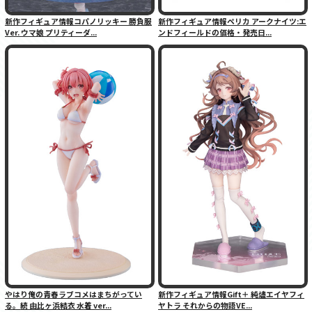
新作フィギュア情報コパノリッキー 勝負服
新作フィギュア情報ペリカ アークナイツ:エ
Ver. ウマ娘 プリティーダ...
ンドフィールドの価格・発売日...
やはり俺の青春ラブコメはまちがってい
新作フィギュア情報Gift＋ 純燼エイヤフィ
る。続 由比ヶ浜結衣 水着 ver...
ヤトラ それからの物語VE...