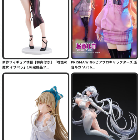
新作フィギュア情報【特典付き】「嗜血の
PRISMA WING ピアプロキャラクターズ 巡
魔女 イザベラ」1/6 完成品フ...
音ルカ ’Art b...