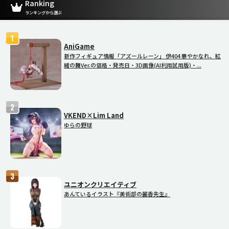
Ranking
ランキングから選ぶ
AniGame
新作フィギュア情報「アズールレーン」 伊404 華やかなれ、紅
緒の舞Ver.の価格・発売日・3D画像(AI利用試用版)・...
VKEND×Lim Land
ゆらの野球
ユニオンクリエイティブ
あんているイラスト『美術部の麗香先生』