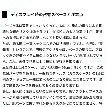
ディスプレイ時の占有スペースと注意点
ポーズ自体は両足でしっかり立っているので、重心の偏りによる長
期的な傾きリスクは低そうです。ダボピンの太さ次第ですが、足首
への負担はそこまで心配しなくても良い構造に見えます。
ただ、飾る際に一番ネックになるのは「場所」ですね。今回は「豪
華版」ということで、円形のアクリルっぽいベースの周りに、ブロ
ック塀の残骸やドラム缶のようなジオラマパーツが配置されていま
す。これ、画像で見る以上に横幅と奥行きを取ります。
本体自体は1/6スケール（だいたい25〜26cmくらい）ですが、この
瓦礫パーツを含めると、一般的なデトルフ（ガラスケース）の1段に
他のフィギュアと一緒に並べるのはかなり窮屈になるはずです。単
体で飾るスペースを確保しておく必要がありますね。
あと、個人的に注意したいのは色移りです。黒いブラトップやスカ
ートが素肌に密着しているデザインなので、夏場の高温多湿な環境
だと、肌パーツに黒い塗料が移るリスクがゼロではありません。特