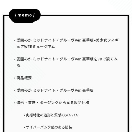
/ memo /
目次
愛園みか ミッドナイト・グルーヴVer. 豪華版–美少女フィギ
ュアWEBミュージアム
愛園みか ミッドナイト・グルーヴVer. 豪華版を3Dで観てみ
る
商品概要
愛園みか ミッドナイト・グルーヴVer. 豪華版
造形・質感・ポージングから見る製品仕様
肉感特化の造形と質感のメリハリ
サイバーパンク感のある塗装