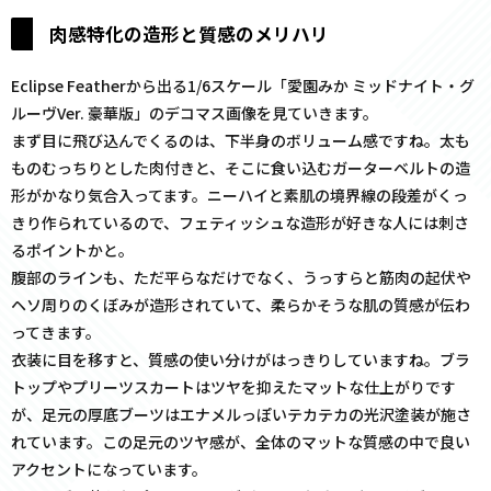
肉感特化の造形と質感のメリハリ
Eclipse Featherから出る1/6スケール「愛園みか ミッドナイト・グ
ルーヴVer. 豪華版」のデコマス画像を見ていきます。
まず目に飛び込んでくるのは、下半身のボリューム感ですね。太も
ものむっちりとした肉付きと、そこに食い込むガーターベルトの造
形がかなり気合入ってます。ニーハイと素肌の境界線の段差がくっ
きり作られているので、フェティッシュな造形が好きな人には刺さ
るポイントかと。
腹部のラインも、ただ平らなだけでなく、うっすらと筋肉の起伏や
ヘソ周りのくぼみが造形されていて、柔らかそうな肌の質感が伝わ
ってきます。
衣装に目を移すと、質感の使い分けがはっきりしていますね。ブラ
トップやプリーツスカートはツヤを抑えたマットな仕上がりです
が、足元の厚底ブーツはエナメルっぽいテカテカの光沢塗装が施さ
れています。この足元のツヤ感が、全体のマットな質感の中で良い
アクセントになっています。