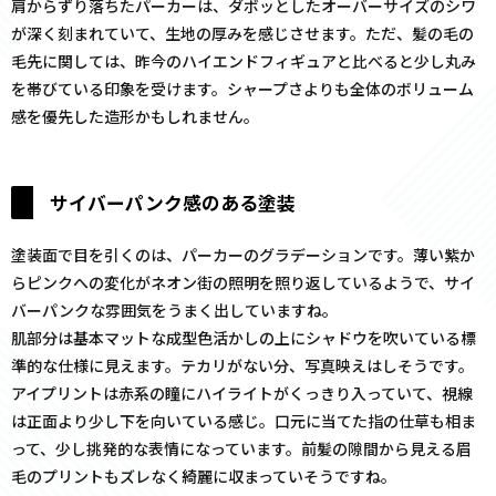
肩からずり落ちたパーカーは、ダボッとしたオーバーサイズのシワ
が深く刻まれていて、生地の厚みを感じさせます。ただ、髪の毛の
毛先に関しては、昨今のハイエンドフィギュアと比べると少し丸み
を帯びている印象を受けます。シャープさよりも全体のボリューム
感を優先した造形かもしれません。
サイバーパンク感のある塗装
塗装面で目を引くのは、パーカーのグラデーションです。薄い紫か
らピンクへの変化がネオン街の照明を照り返しているようで、サイ
バーパンクな雰囲気をうまく出していますね。
肌部分は基本マットな成型色活かしの上にシャドウを吹いている標
準的な仕様に見えます。テカリがない分、写真映えはしそうです。
アイプリントは赤系の瞳にハイライトがくっきり入っていて、視線
は正面より少し下を向いている感じ。口元に当てた指の仕草も相ま
って、少し挑発的な表情になっています。前髪の隙間から見える眉
毛のプリントもズレなく綺麗に収まっていそうですね。