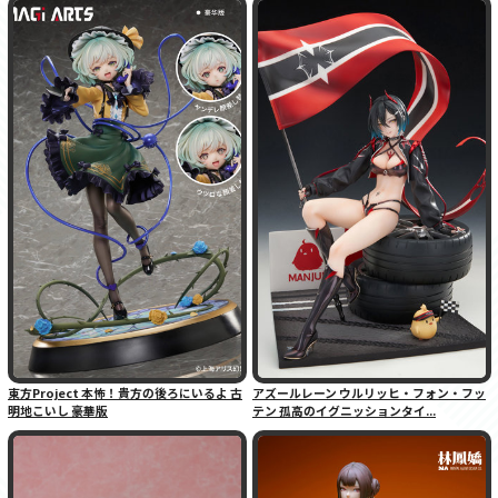
東方Project 本怖！貴方の後ろにいるよ 古
アズールレーン ウルリッヒ・フォン・フッ
明地こいし 豪華版
テン 孤高のイグニッションタイ...