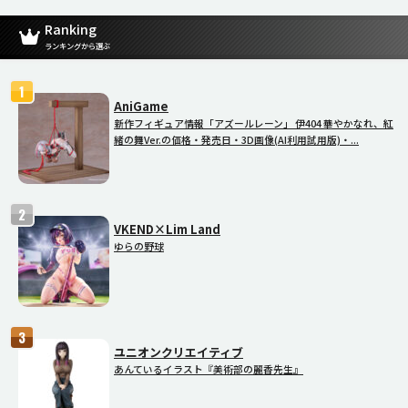
Ranking
ランキングから選ぶ
AniGame
新作フィギュア情報「アズールレーン」 伊404 華やかなれ、紅
緒の舞Ver.の価格・発売日・3D画像(AI利用試用版)・...
VKEND×Lim Land
ゆらの野球
ユニオンクリエイティブ
あんているイラスト『美術部の麗香先生』