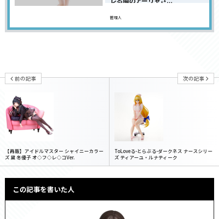
レる隣のアーリャさ...
管理人
前の記事
次の記事
【再販】アイドルマスター シャイニーカラー
ToLoveる-とらぶる-ダークネス ナースシリー
ズ 黛 冬優子 オ◇フ◇レ◇コVer.
ズ ティアーユ・ルナティーク
この記事を書いた人