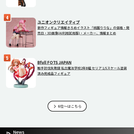
ユニオンクリエイティブ
新作フィギュア情報きろめイラスト「桃園りりな」の価格・発
売日・3D画像(AI利用試用版)・メーカー、情報まとめ
Bfull FOTS JAPAN
触手討伐失敗録 私立魔法学校2年B組 セリア 1/5スケール塗装
済み完成品フィギュア
6位～はこちら
News