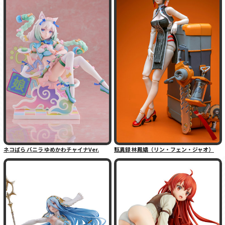
ネコぱら バニラ ゆめかわチャイナVer.
甄異録 林鳳嬌（リン・フェン・ジャオ）