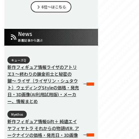
6位～はこちら
News
新着記事から選ぶ
キューズQ
新作フィギュア情報ライザのアトリ
エ3 〜終わりの錬金術士と秘密の
鍵〜 ライザ（ライザリン・シュタウ
ト）ウェディングStyleの価格・発売
日・3D画像(AI利用試用版)・メーカ
ー、情報まとめ
Myethos
新作フィギュア情報Gift＋ 純燼エイ
ヤフィヤトラ それからの物語VER. ア
ークナイツの価格・発売日・3D画像