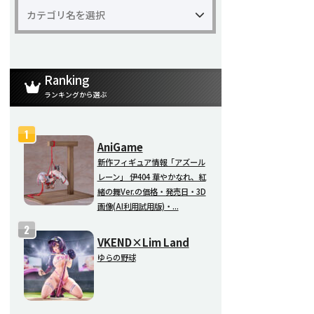
Ranking
ランキングから選ぶ
AniGame
新作フィギュア情報「アズール
レーン」 伊404 華やかなれ、紅
緒の舞Ver.の価格・発売日・3D
画像(AI利用試用版)・...
VKEND×Lim Land
ゆらの野球