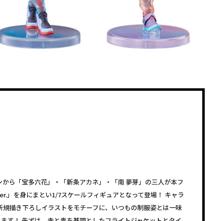
ンから「宝多六花」・「新条アカネ」・「南 夢芽」の三人が本フ
 Ver.」を身にまとい1/7スケールフィギュアとなって登場！ キャラ
新規描き下ろしイラストをモチーフに、いつもの制服姿とは一味
ます！ 先ずは、赤と青を基調としたフライトジャケットとタイ