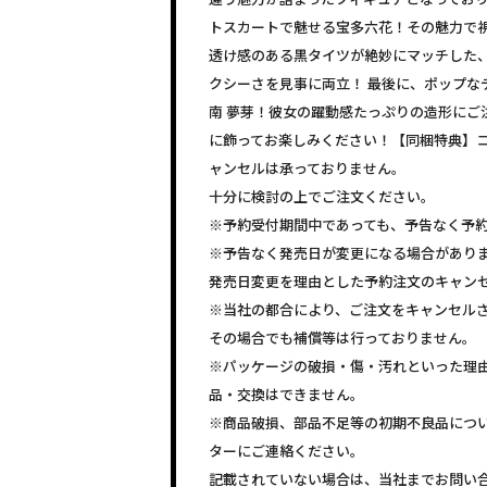
トスカートで魅せる宝多六花！その魅力で
透け感のある黒タイツが絶妙にマッチした
クシーさを見事に両立！ 最後に、ポップな
南 夢芽！彼女の躍動感たっぷりの造形にご
に飾ってお楽しみください！【同梱特典】
ャンセルは承っておりません。
十分に検討の上でご注文ください。
※予約受付期間中であっても、予告なく予
※予告なく発売日が変更になる場合があり
発売日変更を理由とした予約注文のキャン
※当社の都合により、ご注文をキャンセル
その場合でも補償等は行っておりません。
※パッケージの破損・傷・汚れといった理
品・交換はできません。
※商品破損、部品不足等の初期不良品につ
ターにご連絡ください。
記載されていない場合は、当社までお問い