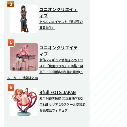
ユニオンクリエイテ
ィブ
あんているイラスト『美術部の
麗香先生』
ユニオンクリエイテ
ィブ
新作フィギュア情報きろめイラ
スト「桃園りりな」の価格・発
売日・3D画像(AI利用試用版)・
メーカー、情報まとめ
Bfull FOTS JAPAN
触手討伐失敗録 私立魔法学校2
年B組 セリア 1/5スケール塗装済
み完成品フィギュア