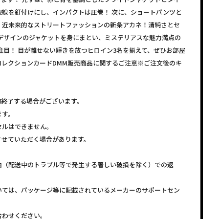
視線を釘付けにし、インパクトは圧巻！ 次に、ショートパンツと
、近未来的なストリートファッションの新条アカネ！清純さとセ
デザインのジャケットを身にまとい、ミステリアスな魅力満点の
注目！ 目が離せない輝きを放つヒロイン3名を揃えて、ぜひお部屋
コレクションカードDMM販売商品に関するご注意※ご注文後のキ
約終了する場合がございます。
ます。
セルはできません。
させていただく場合があります。
由（配送中のトラブル等で発生する著しい破損を除く）での返
いては、パッケージ等に記載されているメーカーのサポートセン
合わせください。