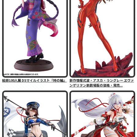
絵師100人展 DSマイルイラスト『時の輪』
新作情報式波・アスカ・ラングレー ヱヴァ
ンゲリヲン新劇場版の価格・発売...