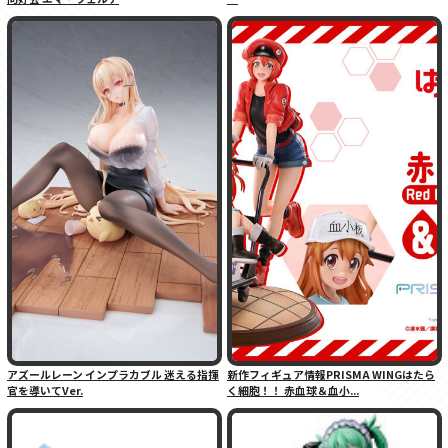
アズールレーン インプラカブル 迷える指揮
新作フィギュア情報PRISMA WINGはたら
官を導いてVer.
く細胞！！ 赤血球＆血小...