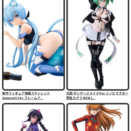
新作フィギュア情報スティレット
日影 ボンデージメイドVer. シノビマスター
Swimsuit Ver. フレームア...
閃乱カグラ NEW L...