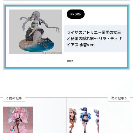
PROOF
ライザのアトリエ〜常闇の女王
と秘密の隠れ家〜 リラ・ディザ
イアス 水着ver.
管理人
前の記事
次の記事