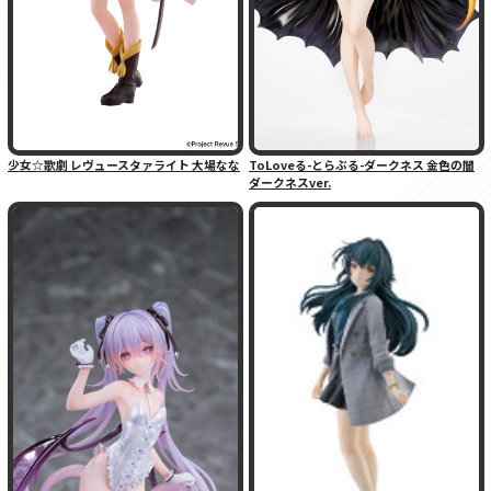
少女☆歌劇 レヴュースタァライト 大場なな
ToLoveる-とらぶる-ダークネス 金色の闇
ダークネスver.