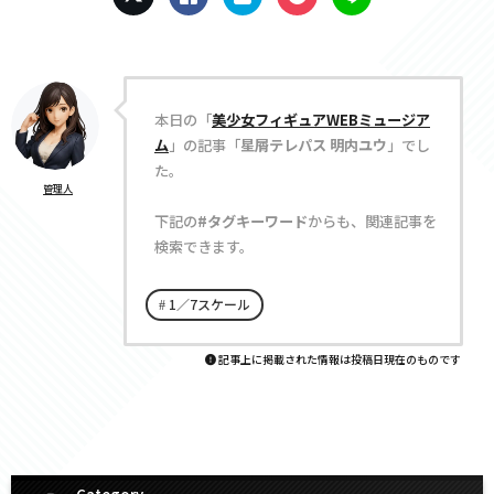
本日の「
美少女フィギュアWEBミュージア
ム
」の記事「
星屑テレパス 明内ユウ
」でし
た。
管理人
下記の
#タグキーワード
からも、関連記事を
検索できます。
1／7スケール
記事上に掲載された情報は投稿日現在のものです