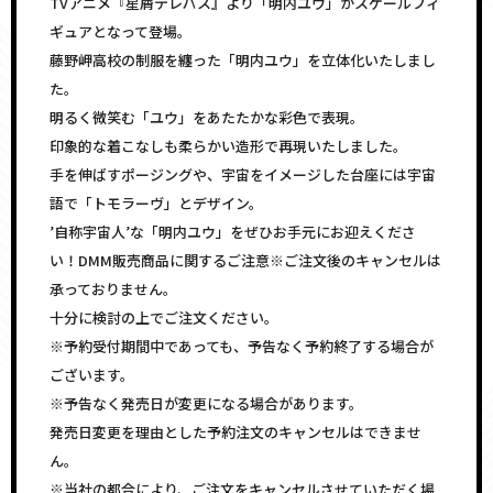
TVアニメ『星屑テレパス』より「明内ユウ」がスケールフィ
ギュアとなって登場。
藤野岬高校の制服を纏った「明内ユウ」を立体化いたしまし
た。
明るく微笑む「ユウ」をあたたかな彩色で表現。
印象的な着こなしも柔らかい造形で再現いたしました。
手を伸ばすポージングや、宇宙をイメージした台座には宇宙
語で「トモラーヴ」とデザイン。
’自称宇宙人’な「明内ユウ」をぜひお手元にお迎えくださ
い！DMM販売商品に関するご注意※ご注文後のキャンセルは
承っておりません。
十分に検討の上でご注文ください。
※予約受付期間中であっても、予告なく予約終了する場合が
ございます。
※予告なく発売日が変更になる場合があります。
発売日変更を理由とした予約注文のキャンセルはできませ
ん。
※当社の都合により、ご注文をキャンセルさせていただく場