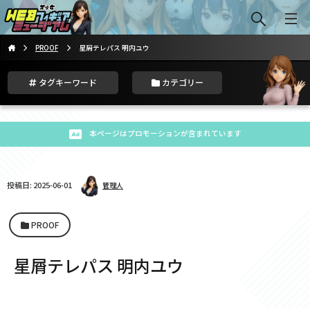
PROOF
星屑テレパス 明内ユウ
タグキーワード
カテゴリー
本ページはプロモーションが含まれています
投稿日: 2025-06-01
管理人
PROOF
星屑テレパス 明内ユウ