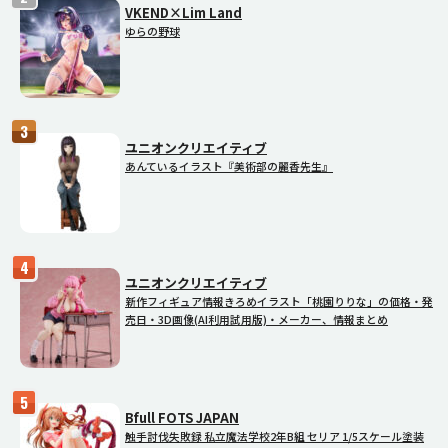
VKEND×Lim Land
ゆらの野球
ユニオンクリエイティブ
あんているイラスト『美術部の麗香先生』
ユニオンクリエイティブ
新作フィギュア情報きろめイラスト「桃園りりな」の価格・発
売日・3D画像(AI利用試用版)・メーカー、情報まとめ
Bfull FOTS JAPAN
触手討伐失敗録 私立魔法学校2年B組 セリア 1/5スケール塗装