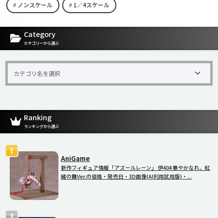
ノンスケール
1／4スケール
[carousel-horizontal-posts-content-slider id=9342]
Category
カテゴリーから選ぶ
Ranking
ランキングから選ぶ
AniGame
新作フィギュア情報「アズールレーン」 伊404 華やかなれ、紅
緒の舞Ver.の価格・発売日・3D画像(AI利用試用版)・...