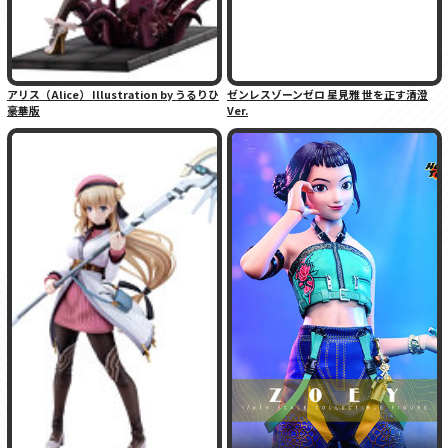
アリス（Alice） Illustration by うるりひ
ゼンレスゾーンゼロ 星見雅 世を正す清澄
豪華版
Ver.