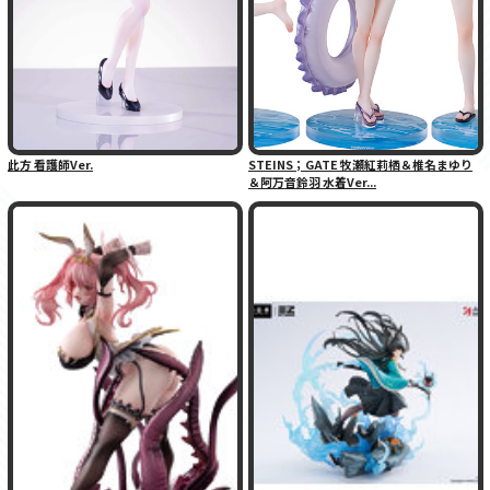
此方 看護師Ver.
STEINS；GATE 牧瀬紅莉栖＆椎名まゆり
＆阿万音鈴羽 水着Ver...