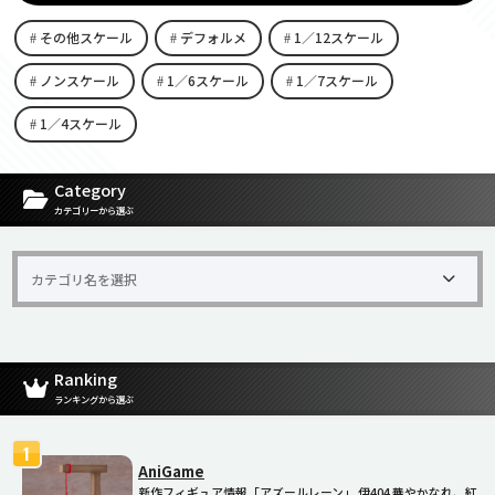
その他スケール
デフォルメ
1／12スケール
ノンスケール
1／6スケール
1／7スケール
1／4スケール
[carousel-horizontal-posts-content-slider id=9342]
Category
カテゴリーから選ぶ
Ranking
ランキングから選ぶ
AniGame
新作フィギュア情報「アズールレーン」 伊404 華やかなれ、紅