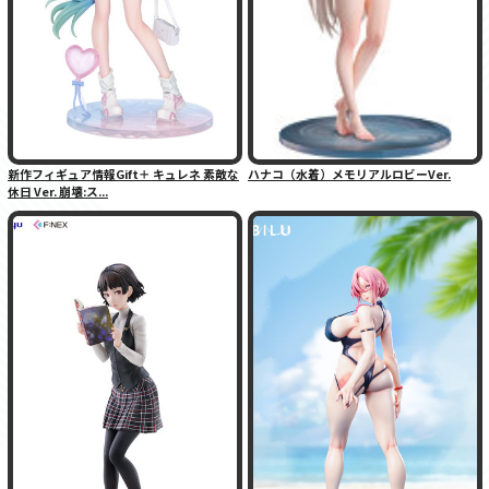
新作フィギュア情報Gift＋ キュレネ 素敵な
ハナコ（水着）メモリアルロビーVer.
休日 Ver. 崩壊:ス...