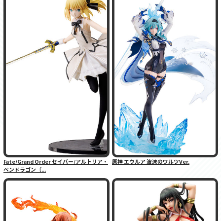
Fate/Grand Order セイバー/アルトリア・
原神 エウルア 波沫のワルツVer.
ペンドラゴン〔...