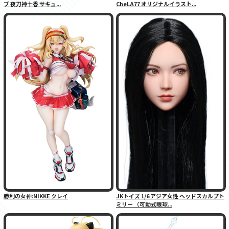
ブ 夜刀神十香 サキュ...
CheLA77 オリジナルイラスト...
勝利の女神:NIKKE クレイ
JKトイズ 1/6 アジア女性 ヘッドスカルプト
ミリー （可動式眼球...