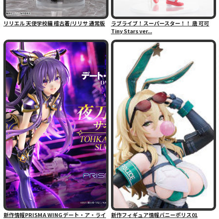
リリエル 天使学校編 稽古着/リリサ 通常版
ラブライブ！スーパースター！！ 唐 可可
Tiny Stars ver...
新作情報PRISMA WING デート・ア・ライ
新作フィギュア情報バニーポリス01