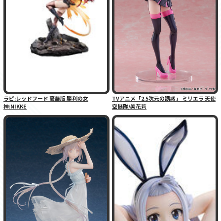
ラピ:レッドフード 豪華版 勝利の女
TVアニメ「2.5次元の誘惑」 ミリエラ 天使
神:NIKKE
空挺隊/美花莉