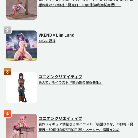
緒の舞Ver.の価格・発売日・3D画像(AI利用試用版)・...
VKEND×Lim Land
ゆらの野球
ユニオンクリエイティブ
あんているイラスト『美術部の麗香先生』
ユニオンクリエイティブ
新作フィギュア情報きろめイラスト「桃園りりな」の価格・発
売日・3D画像(AI利用試用版)・メーカー、情報まとめ