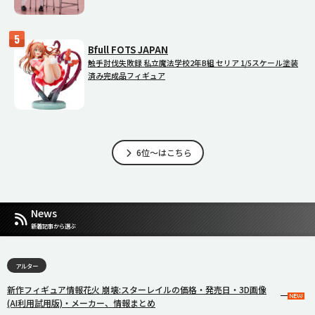
Bfull FOTS JAPAN
触手討伐失敗録 私立魔法学校2年B組 セリア 1/5スケール塗装
済み完成品フィギュア
6位～はこちら
News
新着記事から選ぶ
アルター
新作フィギュア情報花火 崩壊:スターレイルの価格・発売日・3D画像
(AI利用試用版)・メーカー、情報まとめ