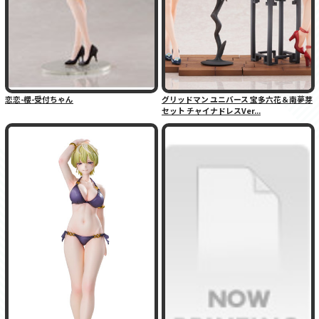
恋恋-櫻-受付ちゃん
グリッドマン ユニバース 宝多六花＆南夢芽
セット チャイナドレスVer...