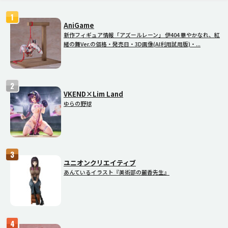
AniGame
新作フィギュア情報「アズールレーン」 伊404 華やかなれ、紅
緒の舞Ver.の価格・発売日・3D画像(AI利用試用版)・...
VKEND×Lim Land
ゆらの野球
ユニオンクリエイティブ
あんているイラスト『美術部の麗香先生』