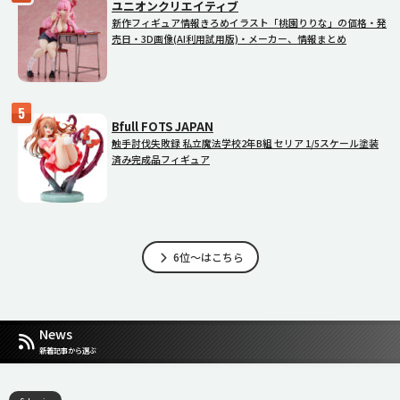
ユニオンクリエイティブ
新作フィギュア情報きろめイラスト「桃園りりな」の価格・発
売日・3D画像(AI利用試用版)・メーカー、情報まとめ
Bfull FOTS JAPAN
触手討伐失敗録 私立魔法学校2年B組 セリア 1/5スケール塗装
済み完成品フィギュア
6位～はこちら
News
新着記事から選ぶ