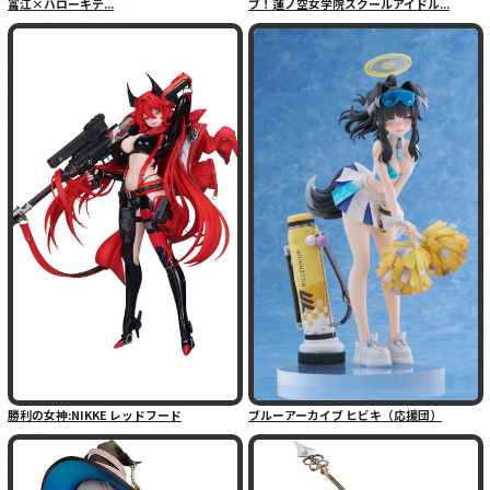
富江×ハローキテ...
ブ！蓮ノ空女学院スクールアイドル...
勝利の女神:NIKKE レッドフード
ブルーアーカイブ ヒビキ（応援団）