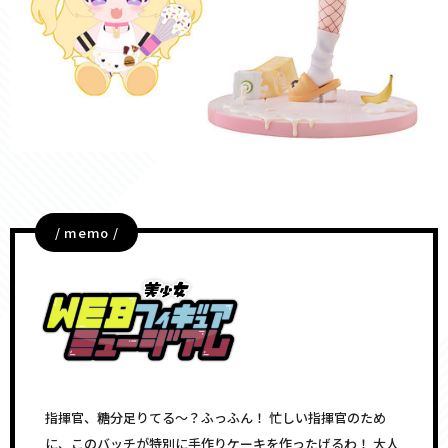
/ memo /
指揮官、糖分足りてる～？ふっふん！ 忙しい指揮官のため
に、このバッチが特別に手作りケーキを作ったげるわ！ 大人