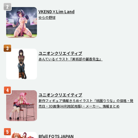
VKEND×Lim Land
ゆらの野球
ユニオンクリエイティブ
あんているイラスト『美術部の麗香先生』
ユニオンクリエイティブ
新作フィギュア情報きろめイラスト「桃園りりな」の価格・発
売日・3D画像(AI利用試用版)・メーカー、情報まとめ
Bfull FOTS JAPAN