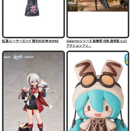
紅蓮:レーサーズハイ 勝利の女神:NIKKE
Galacticシリーズ 紫舞那 司祭 通常版 1/12
アクションフィ...