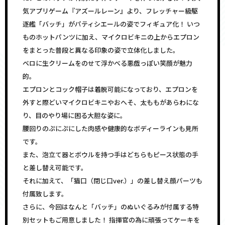
気アプリゲーム『アズールレーン』より、フレッチャー級駆
逐艦「バッチ」がパティシエールの姿でフィギュア化！ いつ
ものホットパンツに加え、マイクロビキニの上からエプロン
をまとった普段と異なる印象の姿で立体化しました。
ベロに生クリームをのせて浮かべる悪戯っぽい笑顔が魅力
的。
エプロンとコック帽子は着脱可能になっており、エプロンを
外すと際どいマイクロビキニやおへそ、太ももがあらわにな
り、目のやり場に困る大胆な姿に。
腰回りのぷにぷにした肉感や健康的なボディーラインも見所
です。
また、泡立て器とボウルを持つ手はどちらもピース状態の手
と差し替え可能です。
それに加えて、「猫口（閉じ口ver.）」の差し替え顔パーツも
付属致します。
さらに、今回はなんと「バッチ」のぬいぐるみが付属する特
別セットもご用意しました！ 指揮官の為に頑張ってケーキを