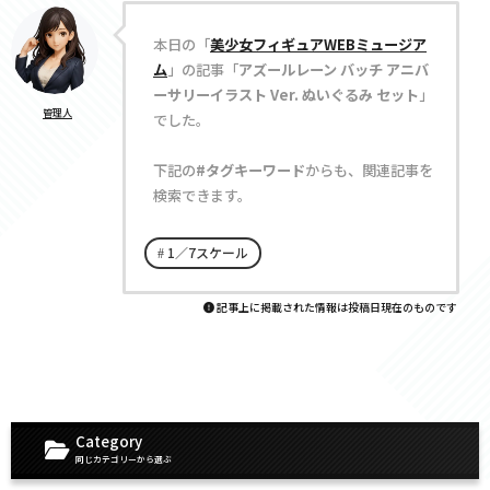
本日の「
美少女フィギュアWEBミュージア
ム
」の記事「
アズールレーン バッチ アニバ
ーサリーイラスト Ver. ぬいぐるみ セット
」
管理人
でした。
下記の
#タグキーワード
からも、関連記事を
検索できます。
1／7スケール
記事上に掲載された情報は投稿日現在のものです
Category
同じカテゴリーから選ぶ