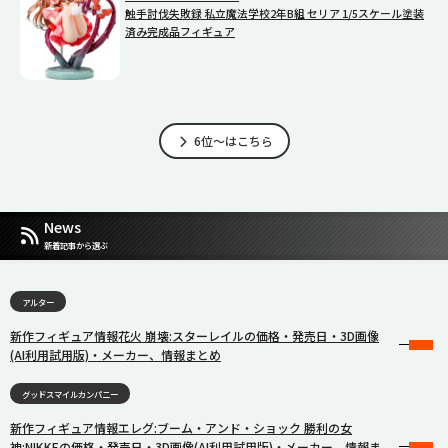
触手討伐失敗録 私立魔法学校2年B組 セリア 1/5スケール塗装
済み完成品フィギュア
6位～はこちら
News
新着記事から選ぶ
アルター
新作フィギュア情報花火 崩壊:スターレイルの価格・発売日・3D画像
(AI利用試用版)・メーカー、情報まとめ
グッドスマイルカンパニー
新作フィギュア情報エレグ:ブーム・アンド・ショック 勝利の女
神:NIKKEの価格・発売日・3D画像(AI利用試用版)・メーカー、情報ま