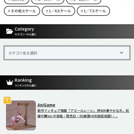
その他スケール
1／4スケール
1／7スケール
[carousel-horizontal-posts-content-slider id=9342]
Category
カテゴリーから選ぶ
Ranking
ランキングから選ぶ
AniGame
新作フィギュア情報「アズールレーン」 伊404 華やかなれ、紅
緒の舞Ver.の価格・発売日・3D画像(AI利用試用版)・...