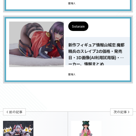
管理人
Solarain
新作フィギュア情報山城恋 魔都
精兵のスレイブ2の価格・発売
日・3D画像(AI利用試用版)・メ
ーカー、情報まとめ
管理人
前の記事
次の記事