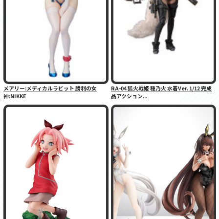
メアリー:メディカルラビット 勝利の女
RA-04 狐火戦姫 穂乃火 水着Ver. 1/12 完成
神:NIKKE
品アクション...