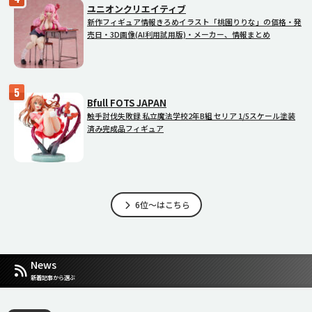
ユニオンクリエイティブ
新作フィギュア情報きろめイラスト「桃園りりな」の価格・発
売日・3D画像(AI利用試用版)・メーカー、情報まとめ
Bfull FOTS JAPAN
触手討伐失敗録 私立魔法学校2年B組 セリア 1/5スケール塗装
済み完成品フィギュア
6位～はこちら
News
新着記事から選ぶ