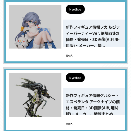
Myethos
新作フィギュア情報フカ ちびテ
ィーパーティーVer. 崩壊3rdの
価格・発売日・3D画像(AI利用試
用版)・メーカー、情...
管理人
Myethos
新作フィギュア情報ケルシー・
エスペランタ アークナイツの価
格・発売日・3D画像(AI利用試用
版)・メーカー、情報まとめ
管理人