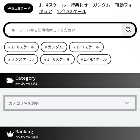
1／4スケール
特典付き
ガンダム
可動フィ
急上昇ワード
ギュア
1／10スケール
1／8スケール
ガンダム
1／7スケール
ノンスケール
1／6スケール
1／4スケール
[carousel-horizontal-posts-content-slider id=9342]
Category
カテゴリーから選ぶ
Ranking
ランキングから選ぶ