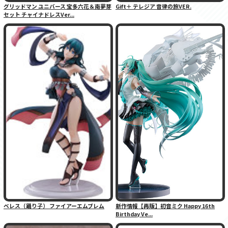
グリッドマン ユニバース 宝多六花＆南夢芽
Gift＋ テレジア 音律の旅VER.
セット チャイナドレスVer...
ベレス（踊り子） ファイアーエムブレム
新作情報【再販】初音ミク Happy 16th
Birthday Ve...