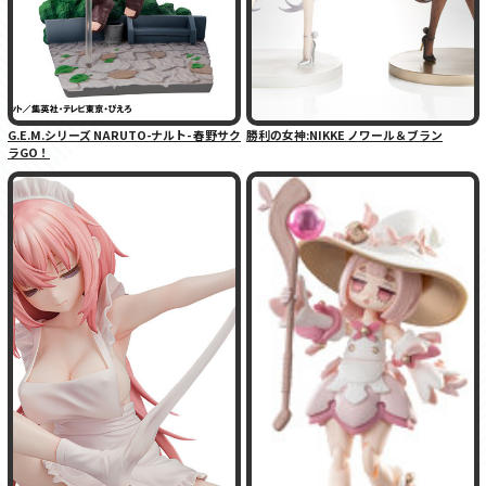
G.E.M.シリーズ NARUTO-ナルト- 春野サク
勝利の女神:NIKKE ノワール＆ブラン
ラGO！