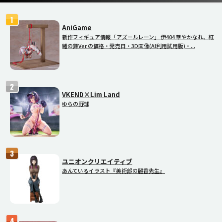
AniGame
新作フィギュア情報「アズールレーン」 伊404 華やかなれ、紅
緒の舞Ver.の価格・発売日・3D画像(AI利用試用版)・...
VKEND×Lim Land
ゆらの野球
ユニオンクリエイティブ
あんているイラスト『美術部の麗香先生』