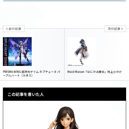
前の記事
次の記事
PRISMA WING 超次元ゲイム ネプテューヌ パ
Maid Maison『はにかみ彼女』地上ひかげ
ープルハート〔カオス〕
この記事を書いた人