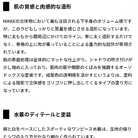
肌の質感と肉感的な造形
NIKKEの立体物において最も注目される下半身のボリューム感です
が、このラピもしっかりと質量を感じさせる造形になっています。
特に太ももから膝周辺にかけてのライン。単に太く造形するだけで
なく、骨格の上に肉が乗っていることによる重力的な起伏が表現さ
れています。
肌の表面処理は全体的にマットな仕上がり。シャドウの吹き付けが
少し強めに入っており、筋肉の筋や関節のくぼみを強調するオーソ
ドックスな塗装です。成型色の透明感を活かすというよりは、塗料
による陰影で立体感をゴリゴリに押し出してくるタイプの塗り方に
なっています。
水着のディテールと塗装
紺と白をベースにしたスポーティなワンピース水着は、生地の張り
とシワの入り方がかなり細かく作られています。