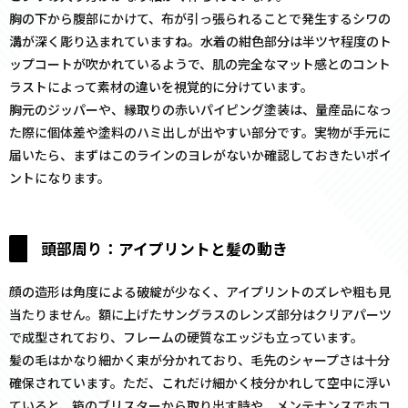
胸の下から腹部にかけて、布が引っ張られることで発生するシワの
溝が深く彫り込まれていますね。水着の紺色部分は半ツヤ程度のト
ップコートが吹かれているようで、肌の完全なマット感とのコント
ラストによって素材の違いを視覚的に分けています。
胸元のジッパーや、縁取りの赤いパイピング塗装は、量産品になっ
た際に個体差や塗料のハミ出しが出やすい部分です。実物が手元に
届いたら、まずはこのラインのヨレがないか確認しておきたいポイ
ントになります。
頭部周り：アイプリントと髪の動き
顔の造形は角度による破綻が少なく、アイプリントのズレや粗も見
当たりません。額に上げたサングラスのレンズ部分はクリアパーツ
で成型されており、フレームの硬質なエッジも立っています。
髪の毛はかなり細かく束が分かれており、毛先のシャープさは十分
確保されています。ただ、これだけ細かく枝分かれして空中に浮い
ていると、箱のブリスターから取り出す時や、メンテナンスでホコ