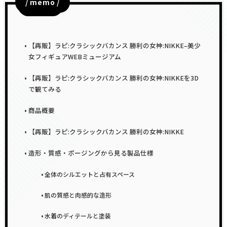
/ memo /
目次
【再販】ラピ:クラシックバカンス 勝利の女神:NIKKE–美少
女フィギュアWEBミュージアム
【再販】ラピ:クラシックバカンス 勝利の女神:NIKKEを3D
で観てみる
商品概要
【再販】ラピ:クラシックバカンス 勝利の女神:NIKKE
造形・質感・ポージングから見る製品仕様
全体のシルエットと占有スペース
肌の質感と肉感的な造形
水着のディテールと塗装