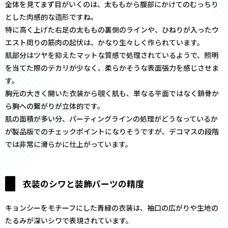
全体を見てまず目がいくのは、太ももから腹部にかけてのむっちり
とした肉感的な造形ですね。
特に高く上げた右足の太ももの裏側のラインや、ひねりが入ったウ
エスト周りの筋肉の起伏は、かなり生々しく作られています。
肌部分はツヤを抑えたマットな質感で処理されているようで、照明
を当てた際のテカリが少なく、柔らかそうな表面張力を感じさせま
す。
胸元の大きく開いた衣装から覗く肌も、単なる平面ではなく鎖骨か
ら胸への繋がりが立体的です。
肌の面積が多い分、パーティングラインの処理がどうなっているか
が製品版でのチェックポイントになりそうですが、デコマスの段階
では非常に滑らかに仕上がっています。
衣装のシワと装飾パーツの精度
キョンシーをモチーフにした青緑の衣装は、袖口の広がりや生地の
たるみが深いシワで表現されています。