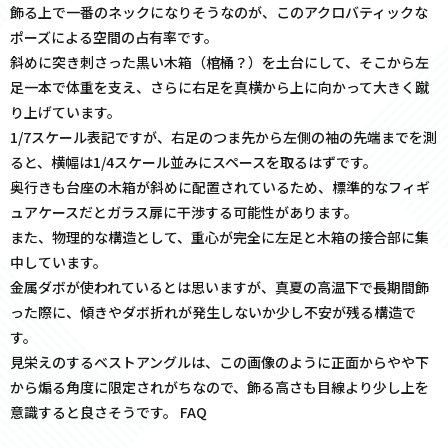
飾る上で一番のネックになりそうなのが、このアクロバティックな
ポーズによる空間の占有率です。
斜めに突き刺さった黒い木箱（棺桶？）を土台にして、そこから左
足一本で体重を支え、さらに右足を真横から上に向かって大きく蹴
り上げています。
1/7スケール表記ですが、右足のつま先から左側の袖の先端までを測
ると、横幅は1/4スケール並みにスペースを取るはずです。
奥行きも台座の木箱が斜めに配置されているため、標準的なフィギ
ュアケースだとガラス扉に干渉する可能性があります。
また、物理的な構造として、重心が完全に左足と木箱の接合部に集
中しています。
金属ダボが使われているとは思いますが、真夏の高温下で長期間飾
った際に、傾きやダボ折れが発生しないか少し不安が残る構造で
す。
見栄えのするベストアングルは、この画像のように正面からやや下
から煽る角度に限定されがちなので、飾る高さも目線より少し上を
意識すると良さそうです。 FAQ