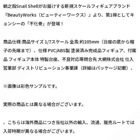
蝸之殼Snail Shellがお届けする新規スケールフィギュアブランド
『BeautyWorks（ビューティーワークス）』より、第1弾としてキ
ョンシーの「不化骨」が登場！
商品仕様:商品サイズ 1/7スケール 全高:約205mm（台座の底から帽
子の先端まで）、仕様 PVC/ABS製 塗装済み完成品フィギュア、付属
品 フィギュア本体 特製台座、不良対応等問合先 大網株式会社 仕入
営業部 ディストリビューション事業課（詳細はパッケージ記載）、
※画像は彩色サンプルです。
実際の商品とは異なる場合がございます。
、こちらは海外商品につき当社以外の輸入、流通、販売ルートでは
入荷時期が異なる場合がございます。