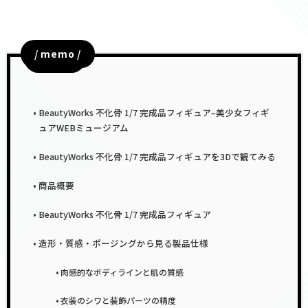
/ memo /
目次
BeautyWorks 不化骨 1/7 完成品フィギュア–美少女フィギ
ュアWEBミュージアム
BeautyWorks 不化骨 1/7 完成品フィギュアを3Dで観てみる
商品概要
BeautyWorks 不化骨 1/7 完成品フィギュア
造形・質感・ポージングから見る製品仕様
肉感的なボディラインと肌の質感
衣装のシワと装飾パーツの精度