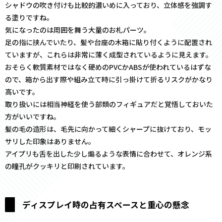
シャドウの吹き付けも比較的濃いめに入っており、立体感を強調す
る塗りですね。
気になったのは周囲を舞う大量のお札パーツ。
足の指に挟んでいたり、髪や台座の木箱に貼り付くように配置され
ていますが、これらは非常に薄く成型されているように見えます。
おそらく軟質素材ではなく硬めのPVCかABSが使われているはずな
ので、箱から出す際や組み立て時に引っ掛けて折るリスクがかなり
高いです。
取り扱いには相当神経を使う部類のフィギュアだと覚悟しておいた
方がいいですね。
髪の毛の造形は、毛先に向かって細くシャープに抜けており、モッ
サリした印象はありません。
アイプリも舌を出した少し煽るような表情に合わせて、オレンジ系
の瞳孔がクッキリと印刷されています。
ディスプレイ時の占有スペースと重心の懸念