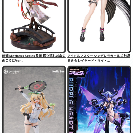
鳴潮 Metheus Series 長離 振り返れば傘の
アイドルマスター シンデレラガールズ 砂塚
向こうにVer...
あきら レイヤード・マイ・...