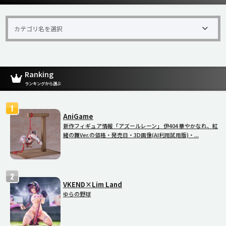
Ranking
ランキングから選ぶ
AniGame
新作フィギュア情報「アズールレーン」 伊404 華やかなれ、紅
緒の舞Ver.の価格・発売日・3D画像(AI利用試用版)・...
VKEND×Lim Land
ゆらの野球