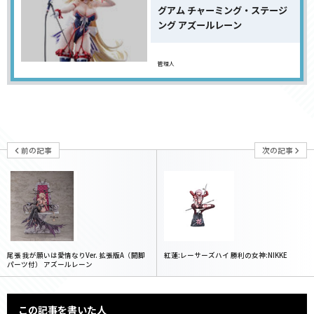
グアム チャーミング・ステージ
ング アズールレーン
管理人
前の記事
次の記事
尾張 我が願いは愛情なりVer. 拡張版A（開脚
紅蓮:レーサーズハイ 勝利の女神:NIKKE
パーツ付） アズールレーン
この記事を書いた人