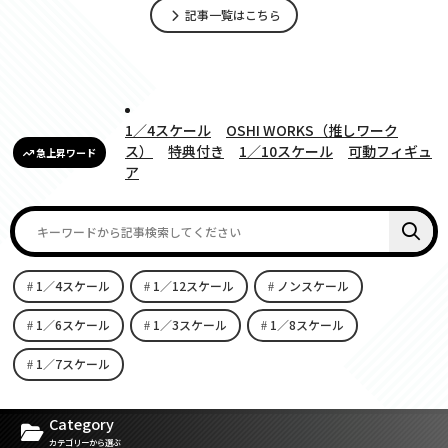
記事一覧はこちら
1／4スケール
OSHI WORKS（推しワーク
ス）
特典付き
1／10スケール
可動フィギュ
急上昇ワード
ア
1／4スケール
1／12スケール
ノンスケール
1／6スケール
1／3スケール
1／8スケール
1／7スケール
[carousel-horizontal-posts-content-slider id=9342]
Category
カテゴリーから選ぶ