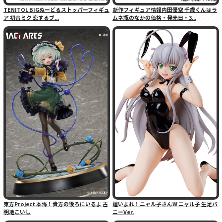
TENITOL BIGぬーどるストッパーフィギュ
新作フィギュア情報内田優空 千歳くんはラ
ア 初音ミク 恋するブ...
ムネ瓶のなかの価格・発売日・3...
東方Project 本怖！貴方の後ろにいるよ 古
這いよれ！ニャル子さんW ニャル子 生足バ
明地こいし
ニーVer.