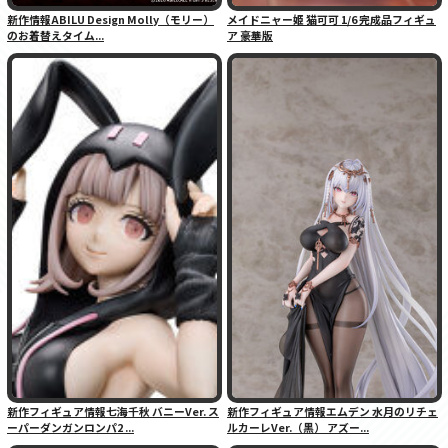
新作情報ABILU Design Molly（モリー）
メイドニャー姫 猫可可 1/6 完成品フィギュ
のお着替えタイム...
ア 豪華版
新作フィギュア情報七海千秋 バニーVer. ス
新作フィギュア情報エムデン 水月のリチェ
ーパーダンガンロンパ2 ...
ルカーレVer.（黒） アズー...