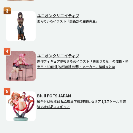
ユニオンクリエイティブ
あんているイラスト『美術部の麗香先生』
ユニオンクリエイティブ
新作フィギュア情報きろめイラスト「桃園りりな」の価格・発
売日・3D画像(AI利用試用版)・メーカー、情報まとめ
Bfull FOTS JAPAN
触手討伐失敗録 私立魔法学校2年B組 セリア 1/5スケール塗装
済み完成品フィギュア