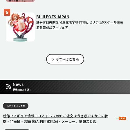
Bfull FOTS JAPAN
触手討伐失敗録 私立魔法学校2年B組 セリア 1/5スケール塗装
済み完成品フィギュア
6位～はこちら
News
新着記事から選ぶ
ルミナスボックス
新作フィギュア情報ココア ドレスver. ご注文はうさぎですか？の価
格・発売日・3D画像(AI利用試用版)・メーカー、情報まとめ