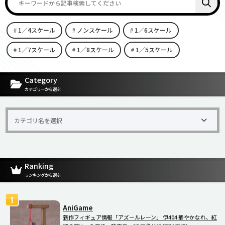
1／4スケール
ノンスケール
1／6スケール
1／7スケール
1／8スケール
1／5スケール
[carousel-horizontal-posts-content-slider id=9342]
Category
カテゴリーから選ぶ
Ranking
ランキングから選ぶ
AniGame
新作フィギュア情報「アズールレーン」 伊404 華やかなれ、紅