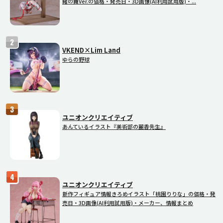
緒の舞Ver.の価格・発売日・3D画像(AI利用試用版)・...
VKEND×Lim Land
ゆらの野球
ユニオンクリエイティブ
あんているイラスト『美術部の麗香先生』
ユニオンクリエイティブ
新作フィギュア情報きろめイラスト「桃園りりな」の価格・発
売日・3D画像(AI利用試用版)・メーカー、情報まとめ