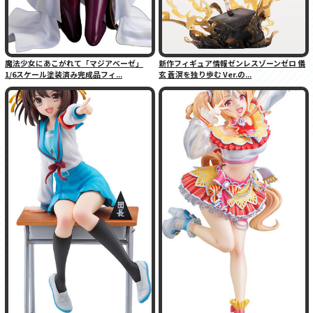
魔法少女にあこがれて「マジアベーゼ」
新作フィギュア情報ゼンレスゾーンゼロ 儀
1/6スケール塗装済み完成品フィ...
玄 蒼溟を独り歩む Ver.の...