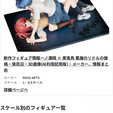
新作フィギュア情報一ノ瀬晴 × 東兎角 悪魔のリドルの価
格・発売日・3D画像(AI利用試用版)・メーカー、情報まと
め
メーカー
MAGI ARTS
スケール
1／6スケール
詳細ページへ
スケール別のフィギュア一覧