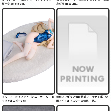
ゼータ so-bin Ver.
カグラ NEW LIN...
ブルーアーカイブ トキ（バニーガール） メ
新作フィギュア情報葛城リーリヤ-白線- 学
モリアルロビーVer.
園アイドルマスターの価格・発...