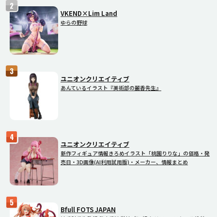
VKEND×Lim Land
ゆらの野球
ユニオンクリエイティブ
あんているイラスト『美術部の麗香先生』
ユニオンクリエイティブ
新作フィギュア情報きろめイラスト「桃園りりな」の価格・発
売日・3D画像(AI利用試用版)・メーカー、情報まとめ
Bfull FOTS JAPAN