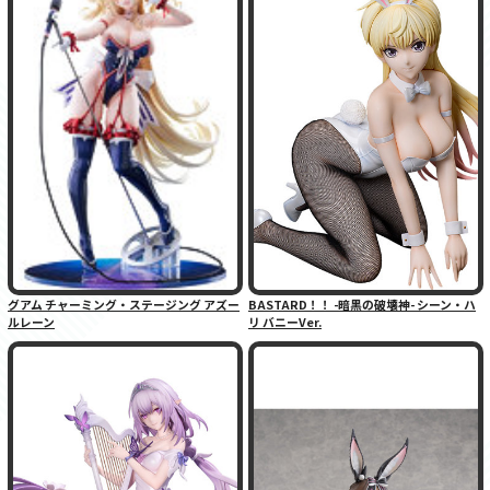
グアム チャーミング・ステージング アズー
BASTARD！！ -暗黒の破壊神- シーン・ハ
ルレーン
リ バニーVer.