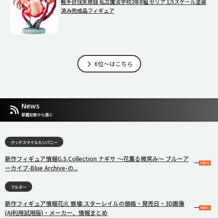
触手討伐失敗録 私立魔法学校2年B組 セリア 1/5スケール塗装
済み完成品フィギュア
6位～はこちら
News
新着記事から選ぶ
グッドスマイルカンパニー
新作フィギュア情報G.S.Collection ナギサ 〜花薫る微笑み〜 ブルーア
ーカイブ-Blue Archive-の...
アルター
新作フィギュア情報花火 崩壊:スターレイルの価格・発売日・3D画像
(AI利用試用版)・メーカー、情報まとめ