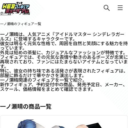
ホーム
>
一ノ瀬晴
一ノ瀬晴のフィギュア一覧
一ノ瀬晴は、人気アニメ『アイドルマスター シンデレラガー
ルズ』に登場するキャラクターです。
彼女は明るく元気な性格で、周囲を自然と笑顔にする魅力を持
っています。
外見は短めの茶髪に、カジュアルなファッションが特徴です。
フィギュアでは、その元気な表情や動きのあるポーズが忠実に
再現されており、ファンにはたまらないアイテムとなっていま
す。
特に、彼女の持ち味である活発さが表現されたフィギュアは、
部屋に飾るだけで華やかさを演出します。
一ノ瀬晴関連のフィギュアを一覧で紹介。
新作フィギュア、予約受付中の商品、発売予定日、メーカー、
スケール、価格情報をまとめて確認できます。
一ノ瀬晴の商品一覧