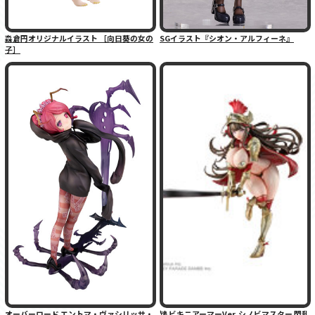
森倉円オリジナルイラスト ［向日葵の女の
SGイラスト『シオン・アルフィーネ』
子］
オーバーロード エントマ・ヴァシリッサ・
鴇 ビキニアーマーVer. シノビマスター 閃乱