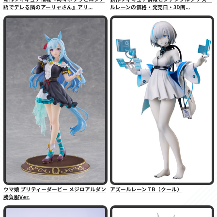
語でデレる隣のアーリャさん』アリ...
ルレーンの価格・発売日・3D画...
ウマ娘 プリティーダービー メジロアルダン
アズールレーン TB（クール）
勝負服Ver.