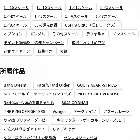
1／10スケール
1／12スケール
1／1スケール
1／3スケール
1／4スケール
1／5スケール
1／6スケール
1／7スケール
1／8スケール
50％還元商品
OSHI WORKS（推しワークス）
オプション
ガンダム
その他スケール
デフォルメ
ノンスケール
ポイント30％以上還元キャンペーン
厳選！おすすめ商品
可動フィギュア
特典付き
表紙
所属作品
BanG Dream！
Fate/Grand Order
GUILTY GEAR -STRIVE-
KPOPガールズ！ デーモン・ハンターズ
NEEDY GIRL OVERDOSE
Re:ゼロから始める異世界生活
SSSS.GRIDMAN
THE KING OF FIGHTERS
Vsinger
アークナイツ
アズールレーン
ウマ娘 プリティーダービー
キャラクター・ボーカル・シリーズ01
ご注文はうさぎですか？
しゅごキャラ！
シン・エヴァンゲリオン劇場版
ゼンレスゾーンゼロ