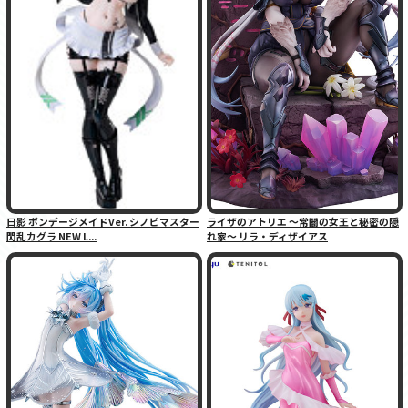
日影 ボンデージメイドVer. シノビマスター
ライザのアトリエ 〜常闇の女王と秘密の隠
閃乱カグラ NEW L...
れ家〜 リラ・ディザイアス