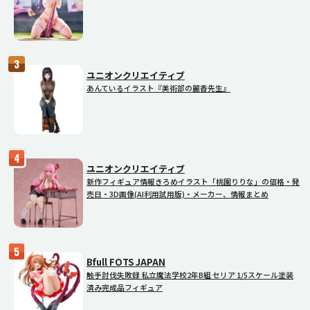
ユニオンクリエイティブ
あんているイラスト『美術部の麗香先生』
ユニオンクリエイティブ
新作フィギュア情報きろめイラスト「桃園りりな」の価格・発
売日・3D画像(AI利用試用版)・メーカー、情報まとめ
Bfull FOTS JAPAN
触手討伐失敗録 私立魔法学校2年B組 セリア 1/5スケール塗装
済み完成品フィギュア