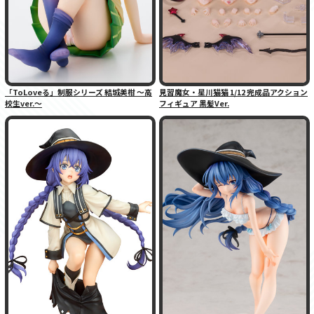
「ToLoveる」制服シリーズ 結城美柑 〜高
見習魔女・星川猫猫 1/12 完成品アクション
校生ver.〜
フィギュア 黒髪Ver.