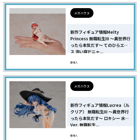
メガハウス
新作フィギュア情報Melty
Princess 無職転生III 〜異世界行
ったら本気だす〜 てのひらエリ
ス 添い寝だニャ...
管理人
メガハウス
新作フィギュア情報Lucrea（ル
クリア） 無職転生III 〜異世界行
ったら本気だす〜 ロキシー 水着
Ver. 無職転生...
管理人