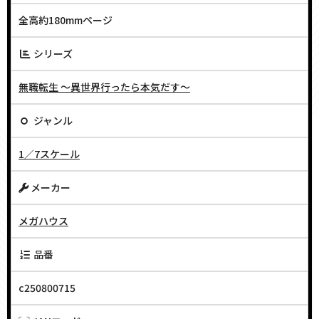
全高約180mmページ
シリーズ
無職転生 〜異世界行ったら本気だす〜
ジャンル
1／7スケール
メーカー
メガハウス
品番
c250800715