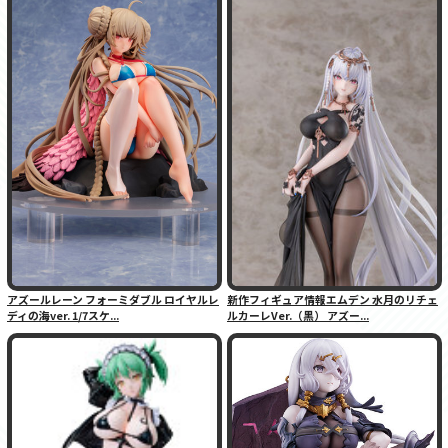
アズールレーン フォーミダブル ロイヤルレ
新作フィギュア情報エムデン 水月のリチェ
ディの海ver. 1/7スケ...
ルカーレVer.（黒） アズー...