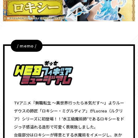
/ memo /
TVアニメ『無職転生 ～異世界行ったら本気だす～』よりルー
デウスの師匠「ロキシー・ミグルディア」がLucrea（ルクリ
ア）シリーズに初登場！！’水王級魔術師’であるロキシーをド
ジっ子感溢れる造形で可愛く表現致しました。
台座部分はロキシーが得意とする水魔術をイメージし、氷か