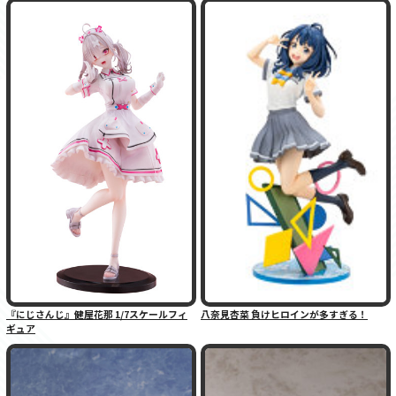
『にじさんじ』健屋花那 1/7スケールフィ
八奈見杏菜 負けヒロインが多すぎる！
ギュア