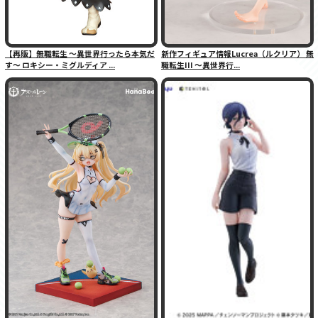
【再販】無職転生 〜異世界行ったら本気だ
新作フィギュア情報Lucrea（ルクリア） 無
す〜 ロキシー・ミグルディア ...
職転生III 〜異世界行...