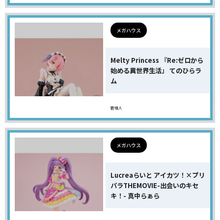
メガハウス
Melty Princess 『Re:ゼロから
始める異世界生活』 てのひらラ
ム
管理人
メガハウス
Lucreaらいと アイカツ！×プリ
パラTHEMOVIE-出会いのキセ
キ！- 真中らぁら