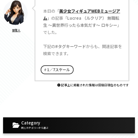
本日の「
美少女フィギュアWEBミュージア
ム
」の記事「
Lucrea （ルクリア） 無職転
生 〜異世界行ったら本気だす〜 ロキシー
」
管理人
でした。
下記の
#タグキーワード
からも、関連記事を
検索できます。
1／7スケール
記事上に掲載された情報は投稿日現在のものです
Category
同じカテゴリーから選ぶ