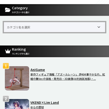
[carousel-horizontal-posts-content-slider id=9342]
Category
カテゴリーから選ぶ
Ranking
ランキングから選ぶ
AniGame
新作フィギュア情報「アズールレーン」 伊404 華やかなれ、紅
緒の舞Ver.の価格・発売日・3D画像(AI利用試用版)・...
VKEND×Lim Land
ゆらの野球