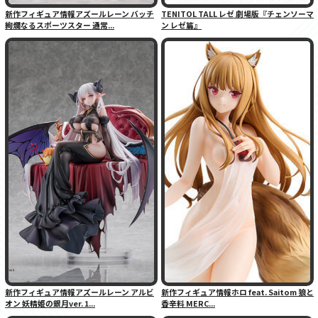
新作フィギュア情報アズールレーン バッチ
TENITOL TALL レゼ 劇場版『チェンソーマ
絢爛なるスポーツスター 通常...
ン レゼ篇』
新作フィギュア情報アズールレーン アルビ
新作フィギュア情報ホロ feat. Saitom 狼と
オン 妖精姫の銀月ver. 1...
香辛料 MERC...