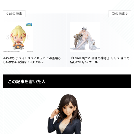
前の記事
次の記事
ふわぷち デフォルメフィギュア この素晴ら
『Echocalypse -緋紅の神約-』 リリス 純白の
しい世界に祝福を！3 ダクネス
結びVer. 1/7スケール
この記事を書いた人