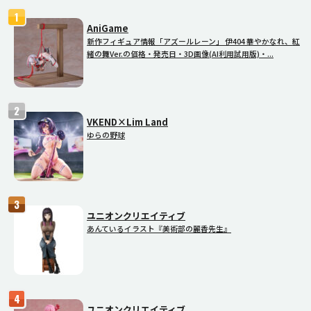
AniGame
新作フィギュア情報「アズールレーン」 伊404 華やかなれ、紅
緒の舞Ver.の価格・発売日・3D画像(AI利用試用版)・...
VKEND×Lim Land
ゆらの野球
ユニオンクリエイティブ
あんているイラスト『美術部の麗香先生』
ユニオンクリエイティブ