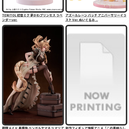
TENITOL 初音ミク 夢かわプリンセス ラベ
アズールレーン バッチ アニバーサリーイラ
ンダーver.
スト Ver. ぬいぐるみ ...
戦闘メイド 異種族 ベンガルヤマネコ マリア
新作フィギュア情報アニメ「この素晴らし