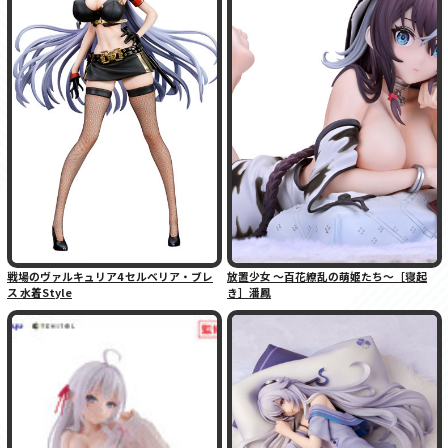
戦場のヴァルキュリア4 セルベリア・ブレ
放置少女 〜百花繚乱の萌姫たち〜［寝起
ス 水着Style
き］潘鳳