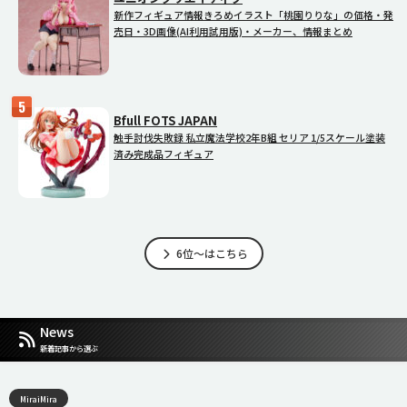
新作フィギュア情報きろめイラスト「桃園りりな」の価格・発
売日・3D画像(AI利用試用版)・メーカー、情報まとめ
Bfull FOTS JAPAN
触手討伐失敗録 私立魔法学校2年B組 セリア 1/5スケール塗装
済み完成品フィギュア
6位～はこちら
News
新着記事から選ぶ
MiraiMira