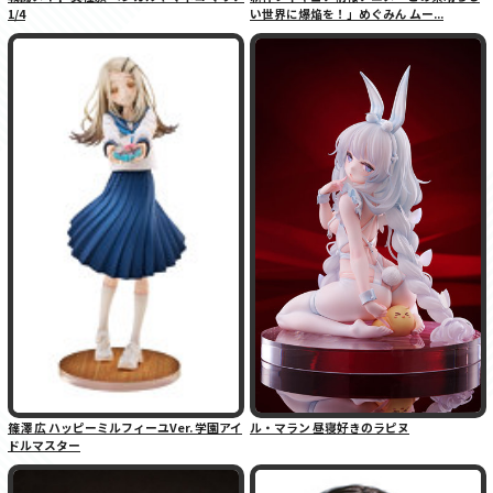
1/4
い世界に爆焔を！」めぐみん ムー...
篠澤 広 ハッピーミルフィーユVer. 学園アイ
ル・マラン 昼寝好きのラピヌ
ドルマスター