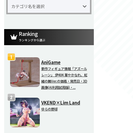
Ranking
ランキングから選ぶ
AniGame
新作フィギュア情報「アズール
レーン」 伊404 華やかなれ、紅
緒の舞Ver.の価格・発売日・3D
画像(AI利用試用版)・...
VKEND×Lim Land
ゆらの野球