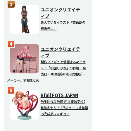
ユニオンクリエイテ
ィブ
あんているイラスト『美術部の
麗香先生』
ユニオンクリエイテ
ィブ
新作フィギュア情報きろめイラ
スト「桃園りりな」の価格・発
売日・3D画像(AI利用試用版)・
メーカー、情報まとめ
Bfull FOTS JAPAN
触手討伐失敗録 私立魔法学校2
年B組 セリア 1/5スケール塗装済
み完成品フィギュア