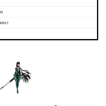
43
40917