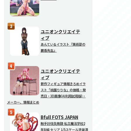
ユニオンクリエイテ
ィブ
あんているイラスト『美術部の
麗香先生』
ユニオンクリエイテ
ィブ
新作フィギュア情報きろめイラ
スト「桃園りりな」の価格・発
売日・3D画像(AI利用試用版)・
メーカー、情報まとめ
Bfull FOTS JAPAN
触手討伐失敗録 私立魔法学校2
年B組 セリア 1/5スケール塗装済