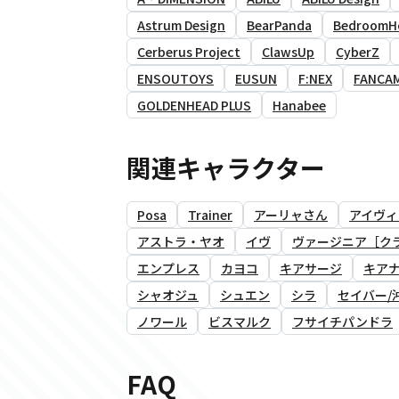
Astrum Design
BearPanda
BedroomH
Cerberus Project
ClawsUp
CyberZ
ENSOUTOYS
EUSUN
F:NEX
FANCA
GOLDENHEAD PLUS
Hanabee
関連キャラクター
Posa
Trainer
アーリャさん
アイヴィ
アストラ・ヤオ
イヴ
ヴァージニア［ク
エンプレス
カヨコ
キアサージ
キア
シャオジュ
シュエン
シラ
セイバー/
ノワール
ビスマルク
フサイチパンドラ
FAQ