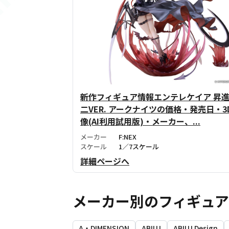
新作フィギュア情報エンテレケイア 昇
二VER. アークナイツの価格・発売日・3
像(AI利用試用版)・メーカー、...
メーカー
F:NEX
スケール
1／7スケール
詳細ページへ
メーカー別のフィギュ
A・DIMENSION
ABILU
ABILU Design