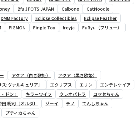
oney
Bfull FOTS JAPAN
Calbone
CatNoodle
DMM Factory
Eclipse Collectibles
Eclipse Feather
M
FIGMON
Fingle Toy
freyja
FuRyu（フリュー）
ー
アクア（白き歌姫）
アクア（黒き歌姫）
ラス:ヴァルキュリア］
エクリプス
エリン
エンテレケイア
ナ・ドン！
キラーワイフ
クレオパトラ
コマセちゃん
沖田 総司〔オルタ〕
ゾーイ
チノ
てんしちゃん
プティカちゃん