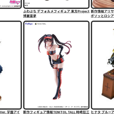
ふわぷち デフォルメフィギュア 東方Project
新作情報アリサ
博麗霊夢
ボソッとロシア
er. 学園アイ
新作フィギュア情報TENITOL TALL 時崎狂三
ヒナタ ブルーアーカ