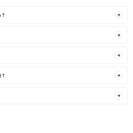
る？
売？