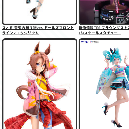
スオミ 雪兎の贈り物ver. ドールズフロント
新作情報TES ブラウンダスト
ライン2:エクシリウム
1/4スケールスタチュー...