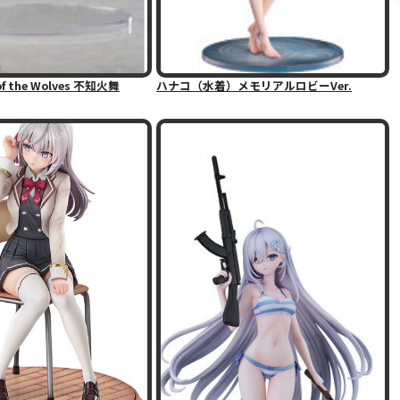
f the Wolves 不知火舞
ハナコ（水着）メモリアルロビーVer.