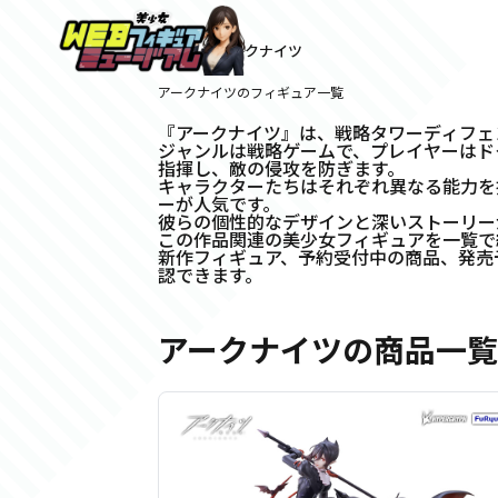
ホーム
>
アークナイツ
アークナイツのフィギュア一覧
『アークナイツ』は、戦略タワーディフェ
ジャンルは戦略ゲームで、プレイヤーはド
指揮し、敵の侵攻を防ぎます。
キャラクターたちはそれぞれ異なる能力を
ーが人気です。
彼らの個性的なデザインと深いストーリー
この作品関連の美少女フィギュアを一覧で
新作フィギュア、予約受付中の商品、発売
認できます。
アークナイツの商品一覧