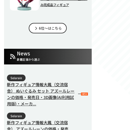
み完成品フィギュア
6位～はこちら
News
新着記事から選ぶ
Solarain
新作フィギュア情報大鳳（交流宿
舎） ぬいぐるみ セット アズールレー
ンの価格・発売日・3D画像(AI利用試
用版)・メーカ...
Solarain
新作フィギュア情報大鳳（交流宿
舎） アズールレーンの価格・発売