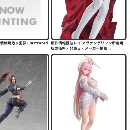
紫乃＆愛夢 Illustrated
新作情報綾波レイ ヱヴァンゲリヲン新劇場
版の価格・発売日・メーカー情報...