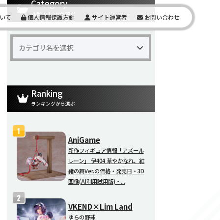
Category
カテゴリーから選ぶ
いて
個人情報保護方針
サイト運営者
お問い合わせ
Ranking
ランキングから選ぶ
AniGame
新作フィギュア情報「アズール
レーン」 伊404 華やかなれ、紅
緒の舞Ver.の価格・発売日・3D
画像(AI利用試用版)・...
VKEND×Lim Land
ゆらの野球