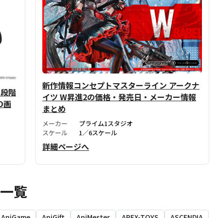
新作情報コンセプトマスターライン アークナ
進段階
イツ W昇進2の価格・発売日・メーカー情報
D画
まとめ
メーカー
プライム1スタジオ
スケール
1／6スケール
詳細ページへ
ア一覧
AniGame
AniGift
AniMester
APEX-TOYS
ASCENDIA