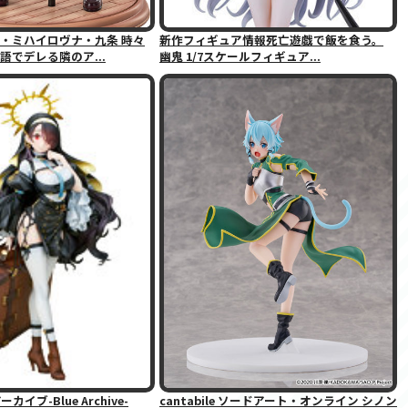
・ミハイロヴナ・九条 時々
新作フィギュア情報死亡遊戯で飯を食う。
語でデレる隣のア...
幽鬼 1/7スケールフィギュア...
イブ-Blue Archive-
cantabile ソードアート・オンライン シノン