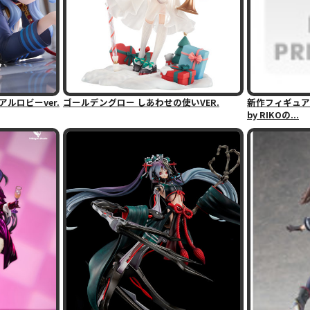
ルロビーver.
ゴールデングロー しあわせの使いVER.
新作フィギュア情報
by RIKOの...