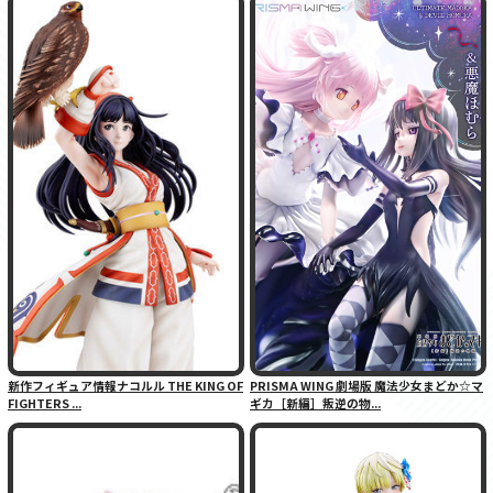
新作フィギュア情報ナコルル THE KING OF
PRISMA WING 劇場版 魔法少女まどか☆マ
FIGHTERS ...
ギカ［新編］叛逆の物...