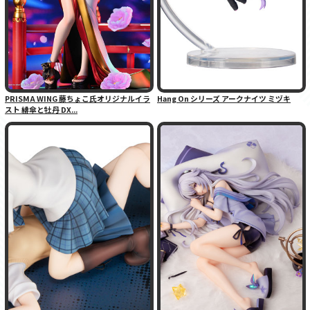
PRISMA WING 藤ちょこ氏オリジナルイラ
Hang On シリーズ アークナイツ ミヅキ
スト 緋傘と牡丹 DX...