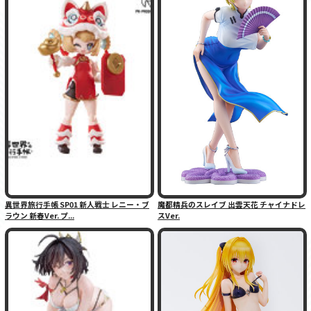
異世界旅行手帳 SP01 新人戦士 レニー・ブ
魔都精兵のスレイブ 出雲天花 チャイナドレ
ラウン 新春Ver. プ...
スVer.