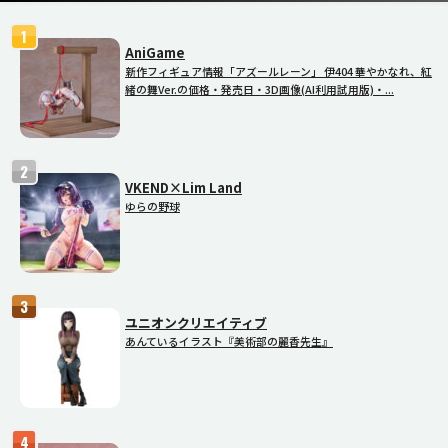
AniGame
新作フィギュア情報「アズールレーン」 伊404 華やかなれ、紅
緒の舞Ver.の価格・発売日・3D画像(AI利用試用版)・...
VKEND×Lim Land
ゆらの野球
ユニオンクリエイティブ
あんているイラスト『美術部の麗香先生』