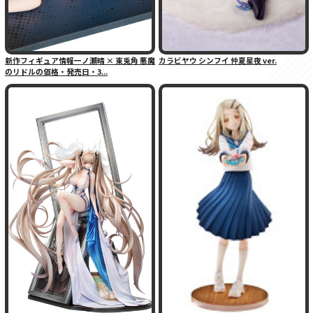
新作フィギュア情報一ノ瀬晴 × 東兎角 悪魔
カラビヤウ シンフイ 仲夏星夜 ver.
のリドルの価格・発売日・3...