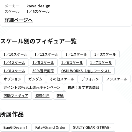
メーカー
kawa design
スケール
1／6スケール
詳細ページへ
スケール別のフィギュア一覧
1／10スケール
1／12スケール
1／1スケール
1／3スケール
1／4スケール
1／5スケール
1／6スケール
1／7スケール
1／8スケール
50％還元商品
OSHI WORKS（推しワークス）
オプション
ガンダム
その他スケール
デフォルメ
ノンスケール
ポイント30％以上還元キャンペーン
厳選！おすすめ商品
可動フィギュア
特典付き
表紙
所属作品
BanG Dream！
Fate/Grand Order
GUILTY GEAR -STRIVE-