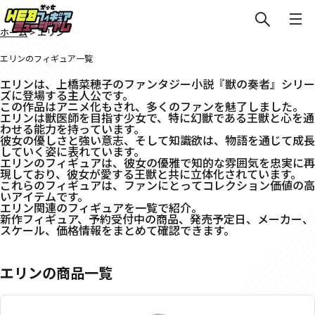
ホーム
>
エリン
エリンのフィギュア一覧
エリンは、上橋菜穂子のファンタジー小説『獣の奏者』シリー
ズに登場する主人公です。
この作品はアニメ化もされ、多くのファンを魅了しました。
エリンは獣医師を目指す少女で、特に幻獣である王獣と心を通
わせる能力を持っています。
彼女の優しさと強い意志、そして知識欲は、物語を通じて成長
していく姿に表れています。
エリンのフィギュアは、彼女の優雅で知的な雰囲気を忠実に再
現しており、彼女が愛する王獣と共に立体化されています。
これらのフィギュアは、ファンにとってコレクション価値の高
いアイテムです。
エリン関連のフィギュアを一覧で紹介。
新作フィギュア、予約受付中の商品、発売予定日、メーカー、
スケール、価格情報をまとめて確認できます。
エリンの商品一覧