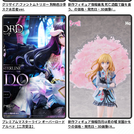
グリザイア:ファントムトリガー 狗駒邑沙季
新作フィギュア情報幽鬼 死亡遊戯で飯を食
スク水忍者ver.
う。の価格・発売日・3D画像(...
プレミアムマスターライン オーバーロード
新作フィギュア情報四月は君の嘘 宮園かを
アルベド【二次受注】
りの価格・発売日・3D画像(A...