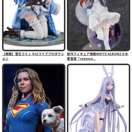
【再販】雪花ラミィ ホロライブプロダクシ
新作フィギュア情報WHITE ALBUM2 小木
ョン
曽雪菜「reunion...