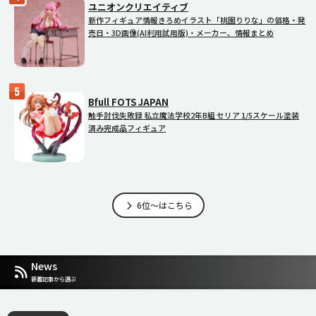
ユニオンクリエイティブ
新作フィギュア情報きろめイラスト「桃園りりな」の価格・発
売日・3D画像(AI利用試用版)・メーカー、情報まとめ
Bfull FOTS JAPAN
触手討伐失敗録 私立魔法学校2年B組 セリア 1/5スケール塗装
済み完成品フィギュア
6位～はこちら
News
新着記事から選ぶ