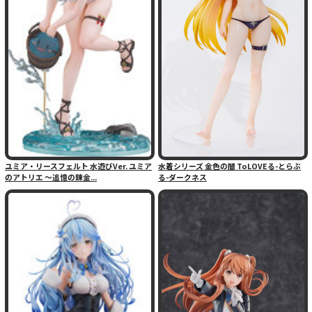
ユミア・リースフェルト 水遊びVer. ユミア
水着シリーズ 金色の闇 ToLOVEる-とらぶ
のアトリエ 〜追憶の錬金...
る-ダークネス