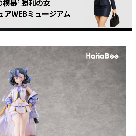
ンの横暴’ 勝利の女
ギュアWEBミュージアム