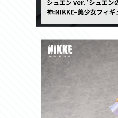
シュエン ver. ’シュエ
神:NIKKE–美少女フィ