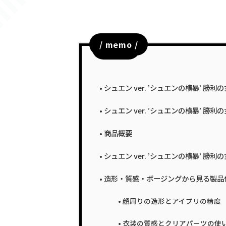
/ memo /
目次
シュエン ver. ’シュエンの横暴’ 勝
シュエン ver. ’シュエンの横暴’ 勝利
商品概要
シュエン ver. ’シュエンの横暴’ 勝利の女
造形・質感・ポージングから見る製品
顔周りの造形とアイプリの精度
衣装の質感とクリアパーツの使