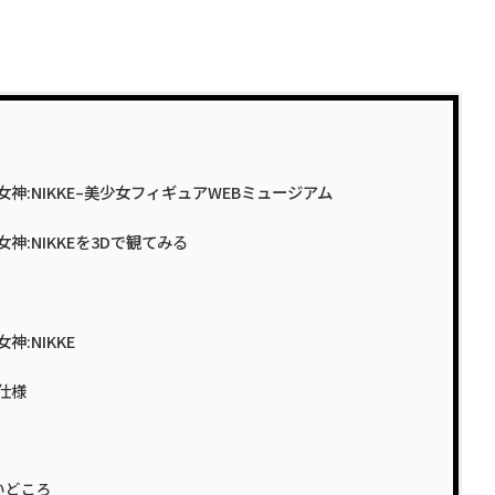
利の女神:NIKKE–美少女フィギュアWEBミュージアム
の女神:NIKKEを3Dで観てみる
神:NIKKE
仕様
いどころ