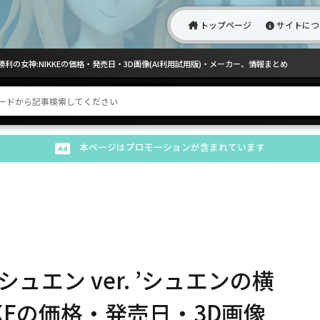
トップページ
サイトにつ
勝利の女神:NIKKEの価格・発売日・3D画像(AI利用試用版)・メーカー、情報まとめ
本ページはプロモーションが含まれています
ュエン ver. ’シュエンの横
KKEの価格・発売日・3D画像