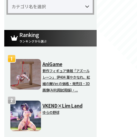
Ranking
ランキングから選ぶ
AniGame
新作フィギュア情報「アズール
レーン」 伊404 華やかなれ、紅
緒の舞Ver.の価格・発売日・3D
画像(AI利用試用版)・...
VKEND×Lim Land
ゆらの野球