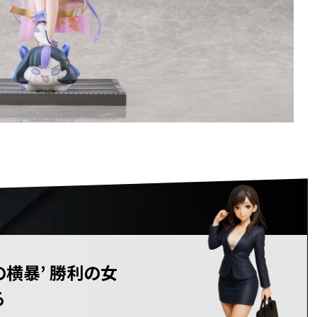
ンの横暴’ 勝利の女
る