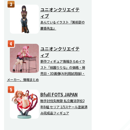
ユニオンクリエイテ
ィブ
あんているイラスト『美術部の
麗香先生』
ユニオンクリエイテ
ィブ
新作フィギュア情報きろめイラ
スト「桃園りりな」の価格・発
売日・3D画像(AI利用試用版)・
メーカー、情報まとめ
Bfull FOTS JAPAN
触手討伐失敗録 私立魔法学校2
年B組 セリア 1/5スケール塗装済
み完成品フィギュア