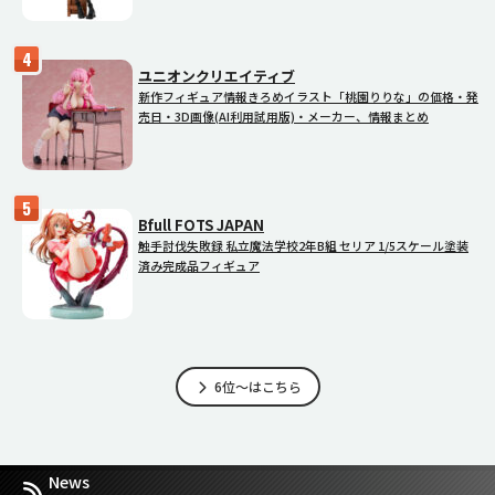
ユニオンクリエイティブ
新作フィギュア情報きろめイラスト「桃園りりな」の価格・発
売日・3D画像(AI利用試用版)・メーカー、情報まとめ
Bfull FOTS JAPAN
触手討伐失敗録 私立魔法学校2年B組 セリア 1/5スケール塗装
済み完成品フィギュア
6位～はこちら
News