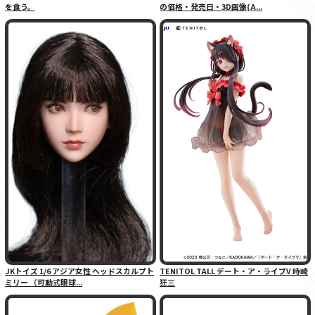
を食う。
の価格・発売日・3D画像(A...
JKトイズ 1/6 アジア女性 ヘッドスカルプト
TENITOL TALL デート・ア・ライブV 時崎
ミリー （可動式眼球...
狂三