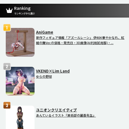
Ranking
ランキングから選ぶ
AniGame
新作フィギュア情報「アズールレーン」 伊404 華やかなれ、紅
緒の舞Ver.の価格・発売日・3D画像(AI利用試用版)・...
VKEND×Lim Land
ゆらの野球
ユニオンクリエイティブ
あんているイラスト『美術部の麗香先生』