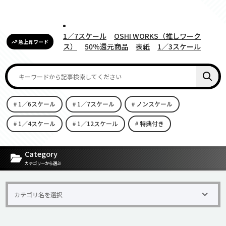
1／7スケール
OSHI WORKS（推しワーク
急上昇ワード
ス）
50％還元商品
表紙
1／3スケール
1／6スケール
1／7スケール
ノンスケール
1／4スケール
1／12スケール
特典付き
[carousel-horizontal-posts-content-slider id=9342]
Category
カテゴリーから選ぶ