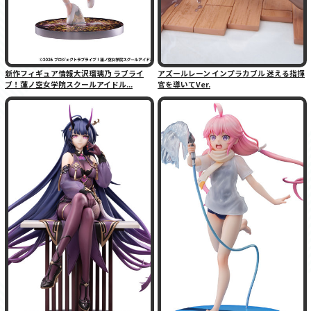
新作フィギュア情報大沢瑠璃乃 ラブライ
アズールレーン インプラカブル 迷える指揮
ブ！蓮ノ空女学院スクールアイドル...
官を導いてVer.