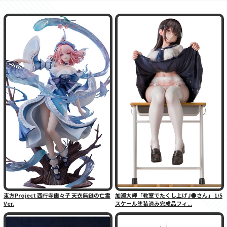
東方Project 西行寺幽々子 天衣無縫の亡霊
加瀬大輝「教室でたくし上げJ●さん」 1/5
Ver.
スケール塗装済み完成品フィ...