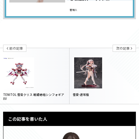
管理人
前の記事
次の記事
TENITOL 雪音クリス 戦姫絶唱シンフォギア
雪愛-通常版
XV
この記事を書いた人