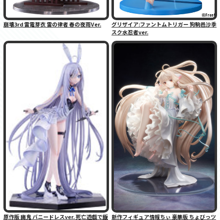
崩壊3rd 雷電芽衣 雷の律者 春の夜雨Ver.
グリザイア:ファントムトリガー 狗駒邑沙季
スク水忍者ver.
原作版 幽鬼 バニードレスver. 死亡遊戯で飯
新作フィギュア情報ちぃ 豪華版 ちょびっツ