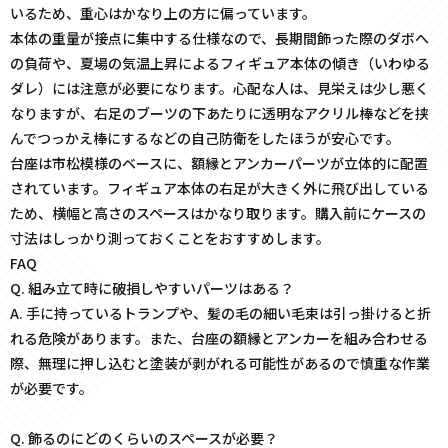
いるため、重心はかなり上の方に偏っています。
本体の重量が接点に集中する仕様なので、長期間飾った際のダボへ
の負荷や、夏場の気温上昇によるフィギュア本体の傾き（いわゆる
ダレ）には注意が必要になります。心配な人は、見栄えは少し悪く
なりますが、右足のブーツの下あたりに透明なアクリル棒などを挟
んでつっかえ棒にするなどの自己防衛をしたほうが安心です。
台座は市松模様のベースに、額縁とアンカーパーツが立体的に配置
されています。フィギュア本体の右足が大きく外に飛び出している
ため、横幅と高さのスペースはかなり取ります。購入前にケースの
寸法はしっかり測っておくことをおすすめします。
FAQ
Q. 組み立て時に破損しやすいパーツはある？
A. 手に持っているトランプや、髪の毛の細い毛束は引っ掛けると折
れる危険があります。また、台座の額縁とアンカーを組み合わせる
際、無理に押し込むと塗装が剥がれる可能性があるので慎重な作業
が必要です。
Q. 飾るのにどのくらいのスペースが必要？