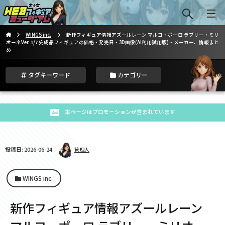
WINGS inc.
新作フィギュア情報アズールレーン マルコ・ポーロ ラブリー・ミリ
オーネVer. 1/7 完成品フィギュアの価格・発売日・3D画像(AI利用試用版)・メーカー、情報まと
め
タグキーワード
カテゴリー
本ページはプロモーションが含まれています
投稿日: 2026-06-24
管理人
WINGS inc.
新作フィギュア情報アズールレーン