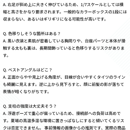
A. 右足が斜め上に大きく伸びているため、1/7スケールとしては横
幅と高さをかなり要求されます。一般的なカラーボックスの1段には
収まらない、あるいはギリギリになる可能性が高いです。
Q. 色移りしそうな箇所はある？
A. 黒い衣装と素肌が密着している胸周りや、台座パーツと本体が接
触する太もも裏は、長期間飾っていると色移りするリスクがありま
す。
Q. ベストアングルはどこ？
A. 正面からやや見上げる角度が、目線が合いやすくタイツのライン
も綺麗に見えます。逆に上から見下ろすと、顔に前髪の影が落ちて
表情が暗くなりがちです。
Q. 支柱の強度は大丈夫そう？
A. 浮遊ポーズで重心が偏っているため、接続部への負荷は高めで
す。夏場の高温多湿な環境に置きっぱなしにすると傾いてくるリス
クは否定できません。 事前情報の画像からの推測です、実際の商品