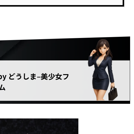
on by どうしま–美少女フ
ム