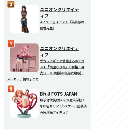
ユニオンクリエイテ
ィブ
あんているイラスト『美術部の
麗香先生』
ユニオンクリエイテ
ィブ
新作フィギュア情報きろめイラ
スト「桃園りりな」の価格・発
売日・3D画像(AI利用試用版)・
メーカー、情報まとめ
Bfull FOTS JAPAN
触手討伐失敗録 私立魔法学校2
年B組 セリア 1/5スケール塗装済
み完成品フィギュア