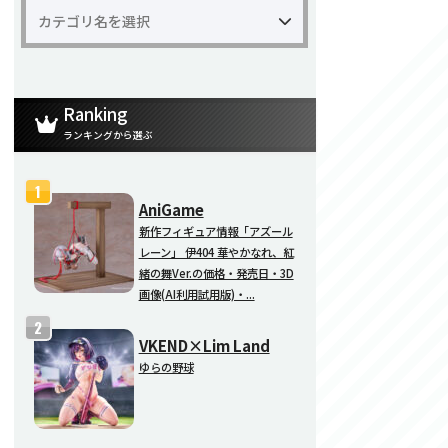
Ranking
ランキングから選ぶ
AniGame
新作フィギュア情報「アズール
レーン」 伊404 華やかなれ、紅
緒の舞Ver.の価格・発売日・3D
画像(AI利用試用版)・...
VKEND×Lim Land
ゆらの野球