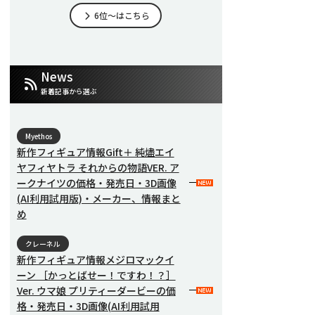
6位～はこちら
News
新着記事から選ぶ
Myethos
新作フィギュア情報Gift＋ 純燼エイ
ヤフィヤトラ それからの物語VER. ア
ークナイツの価格・発売日・3D画像
(AI利用試用版)・メーカー、情報まと
め
クレーネル
新作フィギュア情報メジロマックイ
ーン ［かっとばせー！ですわ！？］
Ver. ウマ娘 プリティーダービーの価
格・発売日・3D画像(AI利用試用