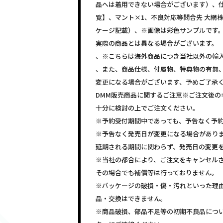
品へは着用できない場合がございます）、仕様
覧】、マント×1、不良対応等問合先 大網
ケージ記載）、※画像は彩色サンプルです
実際の商品とは異なる場合がございます。
、※こちらは海外商品につき当社以外の輸
、また、商品仕様、付属物、特典物の有無
変更になる場合がございます、予めご了承
DMM販売商品に関するご注意※ご注文後の
十分に検討の上でご注文ください。
※予約受付期間中であっても、予告なく予
※予告なく発売日が変更になる場合があり
延期される期間に関わらず、発売日の変更
※当社の都合により、ご注文をキャンセル
その場合でも補償等は行っておりません。
※パッケージの破損・傷・汚れといった理
品・交換はできません。
※商品破損、部品不足等の初期不良品につ