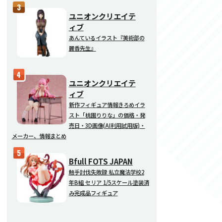
ユニオンクリエイテ
ィブ
あんているイラスト『美術部の
麗香先生』
ユニオンクリエイテ
ィブ
新作フィギュア情報きろめイラ
スト「桃園りりな」の価格・発
売日・3D画像(AI利用試用版)・
メーカー、情報まとめ
Bfull FOTS JAPAN
触手討伐失敗録 私立魔法学校2
年B組 セリア 1/5スケール塗装済
み完成品フィギュア