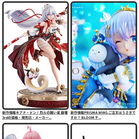
新作情報キアナ・ドン！烈火の願い星 崩壊
新作情報PRISMA WING ご注文はうさぎで
3rdの価格・発売日・メーカー...
すか？ BLOOM チ...