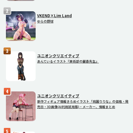
VKEND×Lim Land
ゆらの野球
ユニオンクリエイティブ
あんているイラスト『美術部の麗香先生』
ユニオンクリエイティブ
新作フィギュア情報きろめイラスト「桃園りりな」の価格・発
売日・3D画像(AI利用試用版)・メーカー、情報まとめ