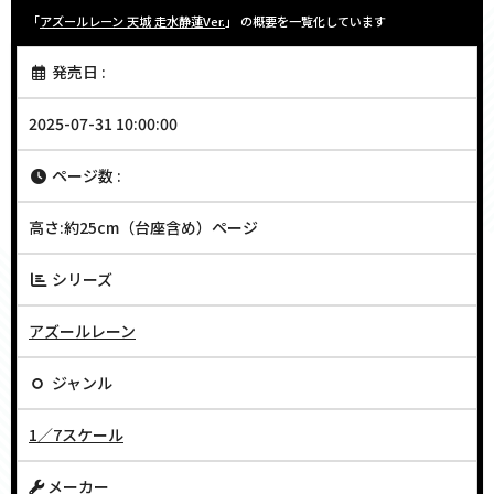
「
アズールレーン 天城 走水静蓮Ver.
」 の概要を一覧化しています
発売日 :
2025-07-31 10:00:00
ページ数 :
高さ:約25cm（台座含め）ページ
シリーズ
アズールレーン
ジャンル
1／7スケール
メーカー