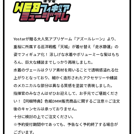
Yostarが贈る大人気アプリゲーム『アズールレーン』より、
重桜に所属する巡洋戦艦「天城」が着せ替え「走水静蓮」の
姿でフィギュア化！ 涼しげな水着やボリューミーな髪はもち
ろん、巨大な艤装までしっかり再現しました。
水着のヴェールはクリア素材を用いることで透明感溢れる仕
上がりとなっており、細かく造形されたアクセサリーや艤装
のメカニカルな部分は異なる質感を塗装で表現しました。
指揮官のみなさんはぜひお迎えして、お手元でご堪能くださ
い！【同梱特典】色紙DMM販売商品に関するご注意※ご注文
後のキャンセルは承っておりません。
十分に検討の上でご注文ください。
※予約受付期間中であっても、予告なく予約終了する場合が
ございます。