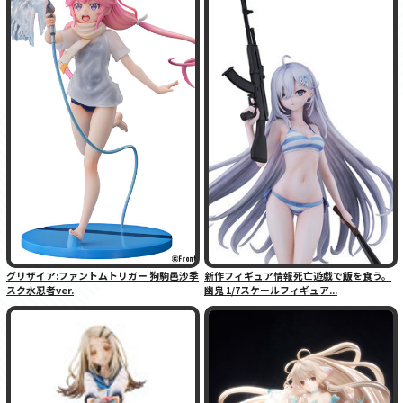
グリザイア:ファントムトリガー 狗駒邑沙季
新作フィギュア情報死亡遊戯で飯を食う。
スク水忍者ver.
幽鬼 1/7スケールフィギュア...