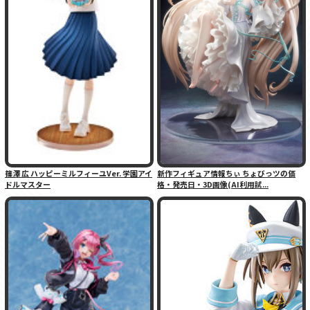
篠澤 広 ハッピーミルフィーユVer. 学園アイ
新作フィギュア情報ちぃ ちょびっツの価
ドルマスター
格・発売日・3D画像(AI利用試...