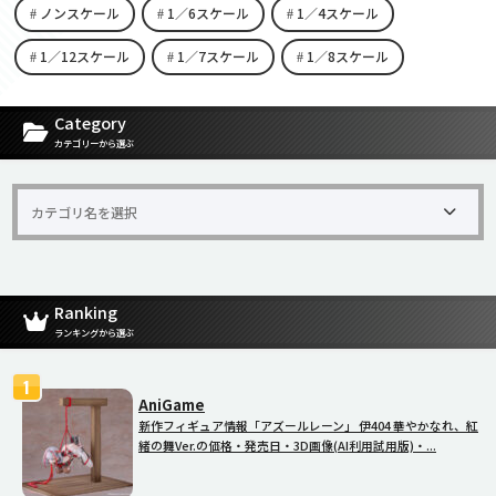
ノンスケール
1／6スケール
1／4スケール
1／12スケール
1／7スケール
1／8スケール
[carousel-horizontal-posts-content-slider id=9342]
Category
カテゴリーから選ぶ
Ranking
ランキングから選ぶ
AniGame
新作フィギュア情報「アズールレーン」 伊404 華やかなれ、紅
緒の舞Ver.の価格・発売日・3D画像(AI利用試用版)・...