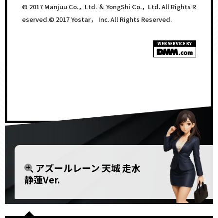
© 2017 Manjuu Co.，Ltd. ＆ YongShi Co.，Ltd. All Rights R
eserved.© 2017 Yostar， Inc. All Rights Reserved.
<!–
–>
アズールレーン 天城 走水
静蓮Ver.