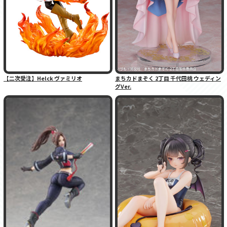
【二次受注】Helck ヴァミリオ
まちカドまぞく 2丁目 千代田桃 ウェディン
グVer.