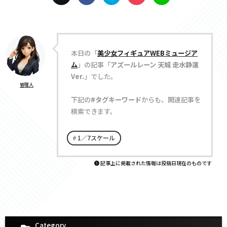
本日の「
美少女フィギュアWEBミュージア
ム
」の記事「
アズールレーン 天城 走水静蓮
Ver.
」でした。
管理人
下記の
#タグキーワード
からも、関連記事を
検索できます。
1／7スケール
記事上に掲載された情報は投稿日現在のものです
Category