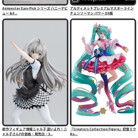
Animester Easy Pick シリーズ ハニーデビ
アルティメットプレミアムマスターライン
ュー &#...
チェンソーマン パワー DX版
新作フィギュア情報ニャル子 這いよれ！ニ
『Creators Collection Figure』初音ミク
ャル子さんFの価格・発売日・3...
Ro...