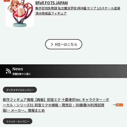
Bfull FOTS JAPAN
触手討伐失敗録 私立魔法学校2年B組 セリア 1/5スケール塗装
済み完成品フィギュア
6位～はこちら
News
新着記事から選ぶ
グッドスマイルカンパニー
新作フィギュア情報【再販】初音ミク 十面埋伏Ver. キャラクター・ボ
ーカル・シリーズ01 初音ミクの価格・発売日・3D画像(AI利用試用
版)・メーカー、情報まとめ
ファット・カンパニー