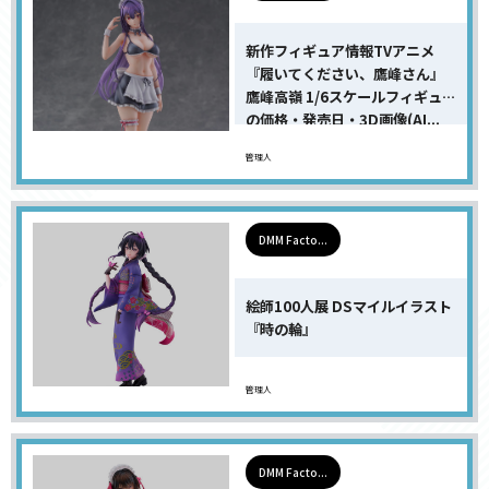
新作フィギュア情報TVアニメ
『履いてください、鷹峰さん』
鷹峰高嶺 1/6スケールフィギュア
の価格・発売日・3D画像(AI...
管理人
DMM Facto...
絵師100人展 DSマイルイラスト
『時の輪』
管理人
DMM Facto...