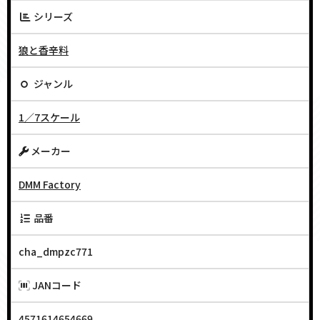
シリーズ
狼と香辛料
ジャンル
1／7スケール
メーカー
DMM Factory
品番
cha_dmpzc771
JANコード
4571614654669