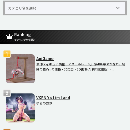
Ranking
ランキングから選ぶ
AniGame
新作フィギュア情報「アズールレーン」 伊404 華やかなれ、紅
緒の舞Ver.の価格・発売日・3D画像(AI利用試用版)・...
VKEND×Lim Land
ゆらの野球