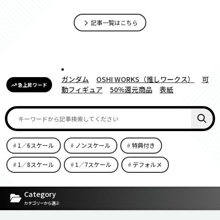
記事一覧はこちら
ガンダム
OSHI WORKS（推しワークス）
可
急上昇ワード
動フィギュア
50％還元商品
表紙
1／6スケール
ノンスケール
特典付き
1／8スケール
1／7スケール
デフォルメ
[carousel-horizontal-posts-content-slider id=9342]
Category
カテゴリーから選ぶ