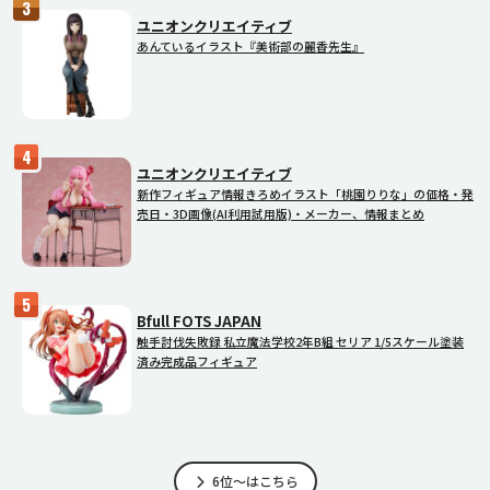
ユニオンクリエイティブ
あんているイラスト『美術部の麗香先生』
ユニオンクリエイティブ
新作フィギュア情報きろめイラスト「桃園りりな」の価格・発
売日・3D画像(AI利用試用版)・メーカー、情報まとめ
Bfull FOTS JAPAN
触手討伐失敗録 私立魔法学校2年B組 セリア 1/5スケール塗装
済み完成品フィギュア
6位～はこちら