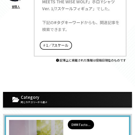
MEETS THE WISE WOLF』ホロ Yシャツ
管理人
Ver. 1/7スケールフィギュア
」でした。
下記の
#タグキーワード
からも、関連記事を
検索できます。
1／7スケール
記事上に掲載された情報は投稿日現在のものです
Category
同じカテゴリーから選ぶ
DMM Facto...