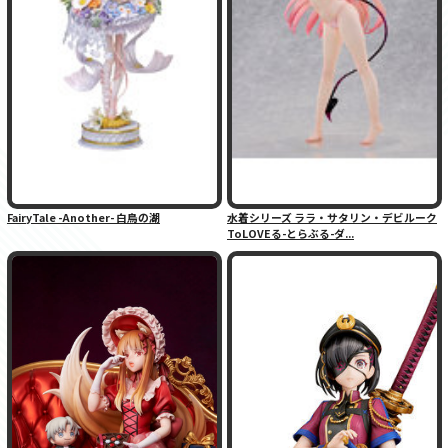
FairyTale -Another- 白鳥の湖
水着シリーズ ララ・サタリン・デビルーク
ToLOVEる-とらぶる-ダ...