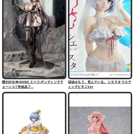
勝利の女神:NIKKE ミハラ:ボンディングチ
探偵はもう、死んでいる。 シエスタ ウエデ
ェーン 1/7 完成品フ...
ィングビキニVer