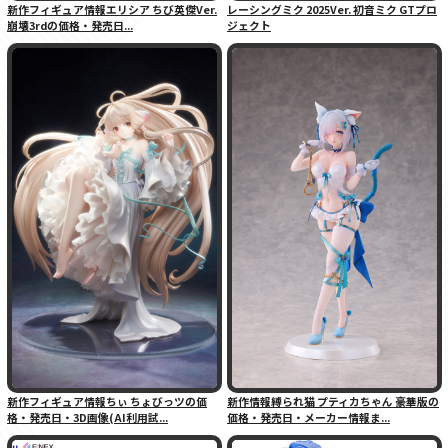
新作フィギュア情報エリシア ちび英傑Ver.
レーシングミク 2025Ver. 初音ミク GTプロ
崩壊3rdの価格・発売日...
ジェクト
新作フィギュア情報ちぃ ちょびっツの価
新作情報縛られ猫 プティカちゃん 豪華版の
格・発売日・3D画像(AI利用試...
価格・発売日・メーカー情報ま...