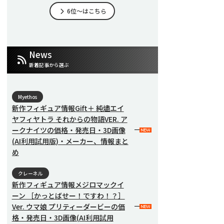
6位～はこちら
News
新着記事から選ぶ
Myethos
新作フィギュア情報Gift＋ 純燼エイ
ヤフィヤトラ それからの物語VER. ア
ークナイツの価格・発売日・3D画像
(AI利用試用版)・メーカー、情報まと
め
クレーネル
新作フィギュア情報メジロマックイ
ーン ［かっとばせー！ですわ！？］
Ver. ウマ娘 プリティーダービーの価
格・発売日・3D画像(AI利用試用