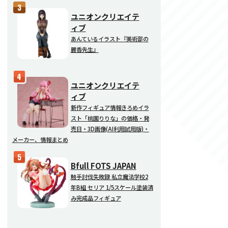
ユニオンクリエイテ
ィブ
あんているイラスト『美術部の
麗香先生』
ユニオンクリエイテ
ィブ
新作フィギュア情報きろめイラ
スト「桃園りりな」の価格・発
売日・3D画像(AI利用試用版)・
メーカー、情報まとめ
Bfull FOTS JAPAN
触手討伐失敗録 私立魔法学校2
年B組 セリア 1/5スケール塗装済
み完成品フィギュア