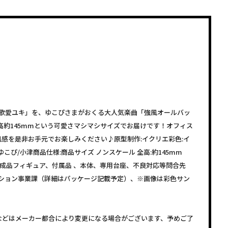
「歌愛ユキ」を、ゆこぴさまがおくる大人気楽曲「強風オールバッ
高約145mmという可愛さマシマシサイズでお届けです！オフィス
感を是非お手元でお楽しみください♪原型制作:イクリエ彩色:イ
ゆこぴ/小津商品仕様:商品サイズ ノンスケール 全高:約145mm
済み完成品フィギュア、付属品 、本体、専用台座、不良対応等問合先
ーション事業課（詳細はパッケージ記載予定）、※画像は彩色サン
などはメーカー都合により変更になる場合がございます、予めご了