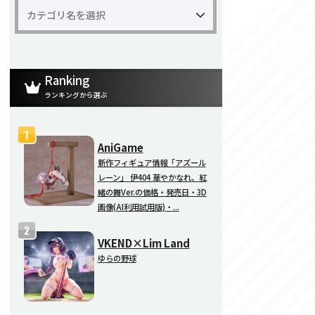
Ranking
ランキングから選ぶ
AniGame
新作フィギュア情報「アズール
レーン」 伊404 華やかなれ、紅
緒の舞Ver.の価格・発売日・3D
画像(AI利用試用版)・...
VKEND×Lim Land
ゆらの野球