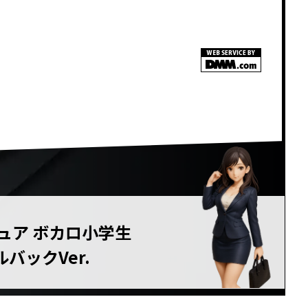
<!–
–>
ュア ボカロ小学生
バックVer.