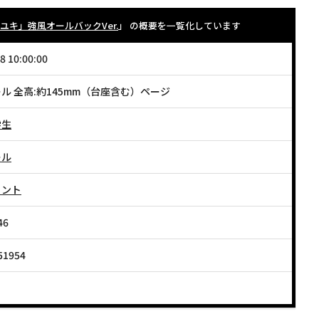
キ」強風オールバックVer.
」 の概要を一覧化しています
8 10:00:00
ル 全高:約145mm（台座含む）ページ
学生
ール
リント
46
51954