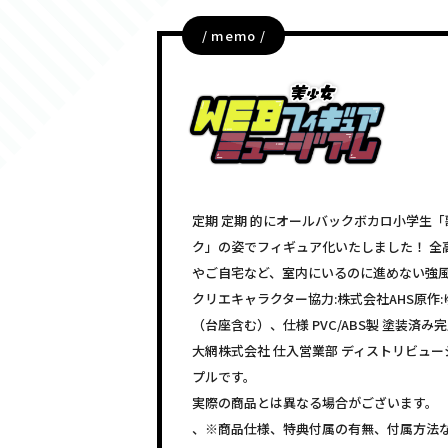
/ memo /
定期 定期 的にオールバックボカロ小学生
ク」の姿でフィギュア化いたしました！ 全
やご自宅など、室内にいるのに進めない強風
クリエキャラクター協力:株式会社AHS原作:
（台座含む）、仕様 PVC/ABS製 塗装
大網株式会社 仕入営業部 ディストリビュ
プルです。
実際の商品とは異なる場合がございます。
、※商品仕様、特典付属の有無、付属方法