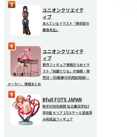
ユニオンクリエイテ
ィブ
あんているイラスト『美術部の
麗香先生』
ユニオンクリエイテ
ィブ
新作フィギュア情報きろめイラ
スト「桃園りりな」の価格・発
売日・3D画像(AI利用試用版)・
メーカー、情報まとめ
Bfull FOTS JAPAN
触手討伐失敗録 私立魔法学校2
年B組 セリア 1/5スケール塗装済
み完成品フィギュア