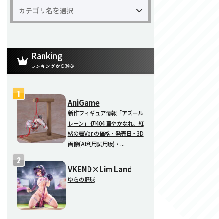
Ranking
ランキングから選ぶ
AniGame
新作フィギュア情報「アズール
レーン」 伊404 華やかなれ、紅
緒の舞Ver.の価格・発売日・3D
画像(AI利用試用版)・...
VKEND×Lim Land
ゆらの野球