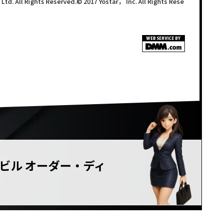
d. All Rights Reserved.© 2017 Yostar， Inc. All Rights Rese
<!–
–>
ビル オーダー・ディ