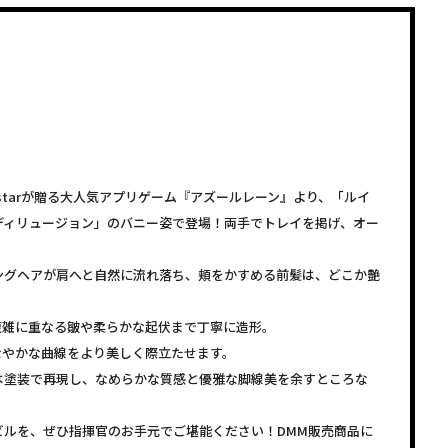
starが贈る大人気アプリゲーム『アズールレーン』より、「ルイ
ディリュージョン」のバニー姿で登場！両手でトレイを掲げ、オー
ングヘアが肩へと自然に流れ落ち、頬をかすめる前髪は、どこか艶
複雑に重なる皺や柔らかな起伏まで丁寧に造形。
なやかな曲線をより美しく際立たせます。
は塗装で再現し、なめらかな質感と優雅な脚線美を余すところな
ビルを、ぜひ指揮官のお手元でご堪能ください！DMM販売商品に