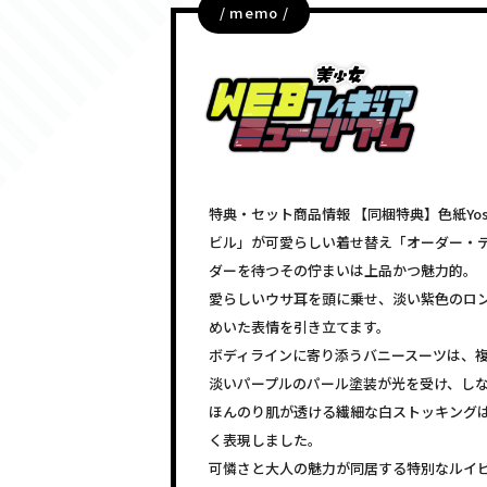
/ memo /
特典・セット商品情報 【同梱特典】色紙Yo
ビル」が可愛らしい着せ替え「オーダー・
ダーを待つその佇まいは上品かつ魅力的。
愛らしいウサ耳を頭に乗せ、淡い紫色のロ
めいた表情を引き立てます。
ボディラインに寄り添うバニースーツは、
淡いパープルのパール塗装が光を受け、し
ほんのり肌が透ける繊細な白ストッキング
く表現しました。
可憐さと大人の魅力が同居する特別なルイ