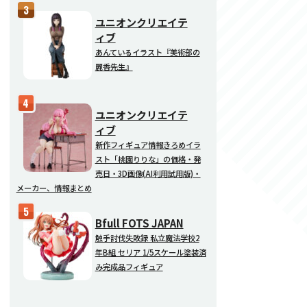
ユニオンクリエイテ
ィブ
あんているイラスト『美術部の
麗香先生』
ユニオンクリエイテ
ィブ
新作フィギュア情報きろめイラ
スト「桃園りりな」の価格・発
売日・3D画像(AI利用試用版)・
メーカー、情報まとめ
Bfull FOTS JAPAN
触手討伐失敗録 私立魔法学校2
年B組 セリア 1/5スケール塗装済
み完成品フィギュア