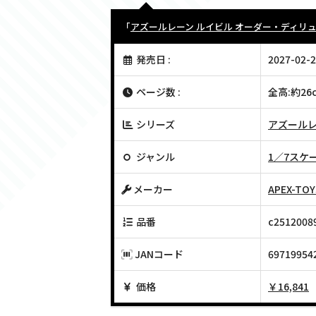
「
アズールレーン ルイビル オーダー・ディリュー
発売日 :
2027-02-2
ページ数 :
全高:約2
シリーズ
アズール
ジャンル
1／7スケ
メーカー
APEX-TOY
品番
c2512008
JANコード
69719954
価格
￥16,841