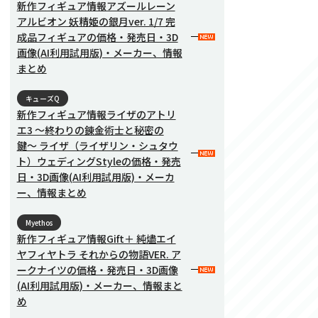
新作フィギュア情報アズールレーン
アルビオン 妖精姫の銀月ver. 1/7 完
成品フィギュアの価格・発売日・3D
画像(AI利用試用版)・メーカー、情報
まとめ
キューズQ
新作フィギュア情報ライザのアトリ
エ3 〜終わりの錬金術士と秘密の
鍵〜 ライザ（ライザリン・シュタウ
ト）ウェディングStyleの価格・発売
日・3D画像(AI利用試用版)・メーカ
ー、情報まとめ
Myethos
新作フィギュア情報Gift＋ 純燼エイ
ヤフィヤトラ それからの物語VER. ア
ークナイツの価格・発売日・3D画像
(AI利用試用版)・メーカー、情報まと
め