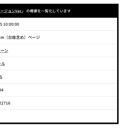
ジョンVer.
」 の概要を一覧化しています
5 10:00:00
6cm（台座含め）ページ
レーン
ール
S
94
22716