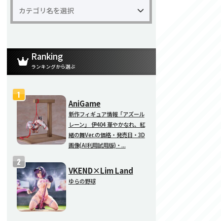
Ranking
ランキングから選ぶ
AniGame
新作フィギュア情報「アズール
レーン」 伊404 華やかなれ、紅
緒の舞Ver.の価格・発売日・3D
画像(AI利用試用版)・...
VKEND×Lim Land
ゆらの野球