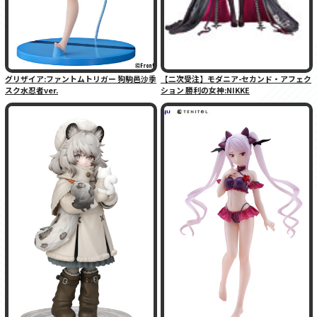
グリザイア:ファントムトリガー 狗駒邑沙季
【二次受注】モダニア-セカンド・アフェク
スク水忍者ver.
ション 勝利の女神:NIKKE