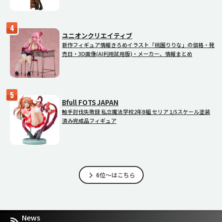
ユニオンクリエイティブ
新作フィギュア情報きろめイラスト「桃園りりな」の価格・発
売日・3D画像(AI利用試用版)・メーカー、情報まとめ
Bfull FOTS JAPAN
触手討伐失敗録 私立魔法学校2年B組 セリア 1/5スケール塗装
済み完成品フィギュア
6位～はこちら
News