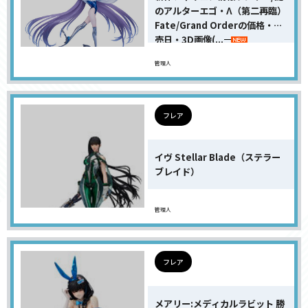
のアルターエゴ・Λ（第二再臨）
Fate/Grand Orderの価格・発
売日・3D画像(...
管理人
フレア
イヴ Stellar Blade（ステラー
ブレイド）
管理人
フレア
メアリー:メディカルラビット 勝