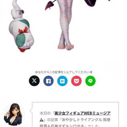
あなたからこの記事をシェアしてください
本日の「
美少女フィギュアWEBミュージア
ム
」の記事「
あやかしトライアングル 風巻
祭里＆花奏すず＆シロガネ
」でした。