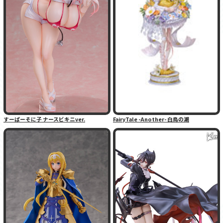
すーぱーそに子 ナースビキニver.
FairyTale -Another- 白鳥の湖