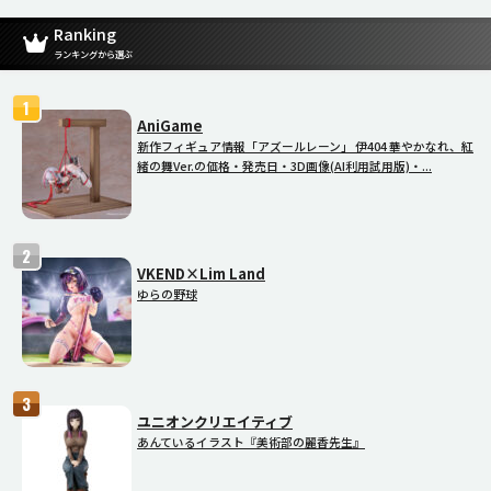
Ranking
ランキングから選ぶ
AniGame
新作フィギュア情報「アズールレーン」 伊404 華やかなれ、紅
緒の舞Ver.の価格・発売日・3D画像(AI利用試用版)・...
VKEND×Lim Land
ゆらの野球
ユニオンクリエイティブ
あんているイラスト『美術部の麗香先生』