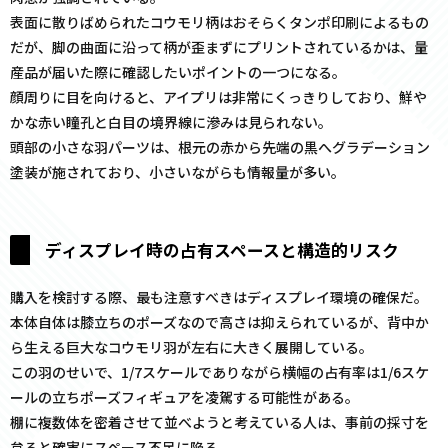
表面に散りばめられたコウモリ柄はおそらくタンポ印刷によるもの
だが、脚の曲面に沿って柄が歪まずにプリントされているかは、量
産品が届いた際に確認したいポイントの一つになる。
顔周りに目を向けると、アイプリは非常にくっきりしており、鮮や
かな赤い瞳孔と白目の境界線に滲みは見られない。
頭部の小さな羽パーツは、根元の赤から先端の黒へグラデーション
塗装が施されており、小さいながらも情報量が多い。
ディスプレイ時の占有スペースと構造的リスク
購入を検討する際、最も注意すべきはディスプレイ環境の確保だ。
本体自体は膝立ちのポーズなので高さは抑えられているが、背中か
ら生える巨大なコウモリ羽が左右に大きく展開している。
この羽のせいで、1/7スケールでありながら横幅の占有率は1/6スケ
ールの立ちポーズフィギュアを凌駕する可能性がある。
棚に複数体を密着させて並べようと考えている人は、事前の採寸を
怠ると確実にスペース不足に陥る。