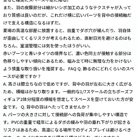
また、羽の皮膜部分は細かいシボ加工のようなテクスチャが入って
おり質感は良いのだが、これだけ横に広いパーツを背中の接続軸だ
けで支える構造になるはずだ。
夏場の高温な部屋に放置すると、自重でダボ穴が緩んだり、羽自体
が歪曲してくるリスクが考えられるため、直射日光を避けるのはも
ちろん、室温管理には気を使ったほうがいい。
赤いブーツと青いタイツの境界など、濃い色同士が接触する部分は
色移りしやすい傾向にあるため、組み立て時に無理な力をかけない
よう慎重な取り扱いを推奨する。 FAQ Q. 飾るのにどれくらいのスペ
ースが必要ですか？
A. 高さは膝立ちなので低めですが、背中の羽が左右に大きく広がる
ため、横幅はかなり取ります。一般的な1/7スケールの立ちポーズフ
ィギュア2体分程度の横幅を想定してスペースを空けておいた方が安
全です。 Q. 背中の羽はへたってきませんか？
A. パーツの大きさに対して接続部への負荷が集中しやすい構造で
す。PVCの重量で経年によるダボの緩みや羽の垂れ下がりが起きる
リスクはあるため、高温になる場所でのディスプレイは避けるべき