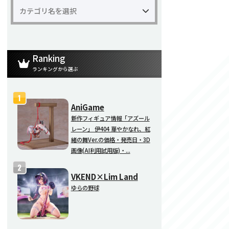
Ranking
ランキングから選ぶ
AniGame
新作フィギュア情報「アズール
レーン」 伊404 華やかなれ、紅
緒の舞Ver.の価格・発売日・3D
画像(AI利用試用版)・...
VKEND×Lim Land
ゆらの野球