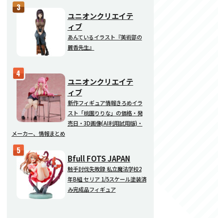
ユニオンクリエイテ
ィブ
あんているイラスト『美術部の
麗香先生』
ユニオンクリエイテ
ィブ
新作フィギュア情報きろめイラ
スト「桃園りりな」の価格・発
売日・3D画像(AI利用試用版)・
メーカー、情報まとめ
Bfull FOTS JAPAN
触手討伐失敗録 私立魔法学校2
年B組 セリア 1/5スケール塗装済
み完成品フィギュア