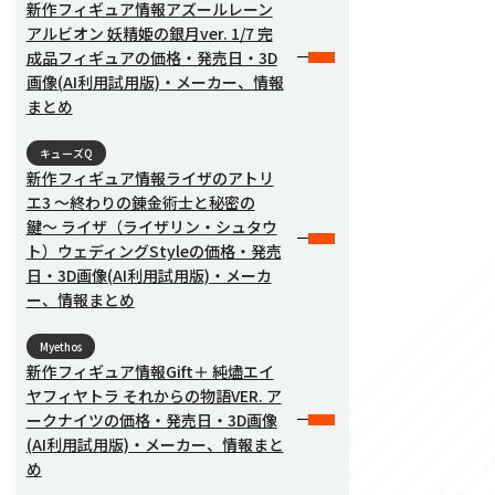
新作フィギュア情報アズールレーン
アルビオン 妖精姫の銀月ver. 1/7 完
成品フィギュアの価格・発売日・3D
画像(AI利用試用版)・メーカー、情報
まとめ
キューズQ
新作フィギュア情報ライザのアトリ
エ3 〜終わりの錬金術士と秘密の
鍵〜 ライザ（ライザリン・シュタウ
ト）ウェディングStyleの価格・発売
日・3D画像(AI利用試用版)・メーカ
ー、情報まとめ
Myethos
新作フィギュア情報Gift＋ 純燼エイ
ヤフィヤトラ それからの物語VER. ア
ークナイツの価格・発売日・3D画像
(AI利用試用版)・メーカー、情報まと
め