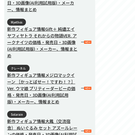
日・3D画像(AI利用試用版)・メーカ
ー、情報まとめ
Myethos
新作フィギュア情報Gift＋ 純燼エイ
ヤフィヤトラ それからの物語VER. ア
ークナイツの価格・発売日・3D画像
(AI利用試用版)・メーカー、情報まと
め
クレーネル
新作フィギュア情報メジロマックイ
ーン ［かっとばせー！ですわ！？］
Ver. ウマ娘 プリティーダービーの価
格・発売日・3D画像(AI利用試用
版)・メーカー、情報まとめ
Solarain
新作フィギュア情報大鳳（交流宿
舎） ぬいぐるみ セット アズールレー
ンの価格・発売日・3D画像(AI利用試