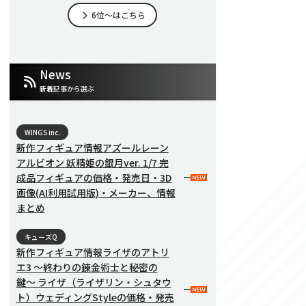
6位～はこちら
News
新着記事から選ぶ
WINGS inc.
新作フィギュア情報アズールレーン
アルビオン 妖精姫の銀月ver. 1/7 完
成品フィギュアの価格・発売日・3D
画像(AI利用試用版)・メーカー、情報
まとめ
キューズQ
新作フィギュア情報ライザのアトリ
エ3 〜終わりの錬金術士と秘密の
鍵〜 ライザ（ライザリン・シュタウ
ト）ウェディングStyleの価格・発売