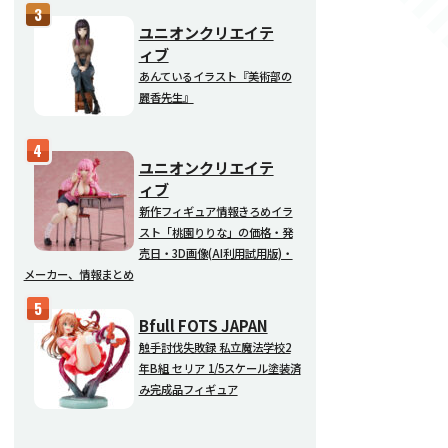
ユニオンクリエイテ
ィブ
あんているイラスト『美術部の
麗香先生』
ユニオンクリエイテ
ィブ
新作フィギュア情報きろめイラ
スト「桃園りりな」の価格・発
売日・3D画像(AI利用試用版)・
メーカー、情報まとめ
Bfull FOTS JAPAN
触手討伐失敗録 私立魔法学校2
年B組 セリア 1/5スケール塗装済
み完成品フィギュア