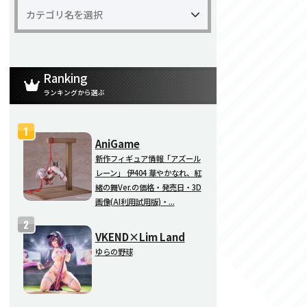
Ranking
ランキングから選ぶ
AniGame
新作フィギュア情報「アズール
レーン」 伊404 華やかなれ、紅
緒の舞Ver.の価格・発売日・3D
画像(AI利用試用版)・...
VKEND×Lim Land
ゆらの野球