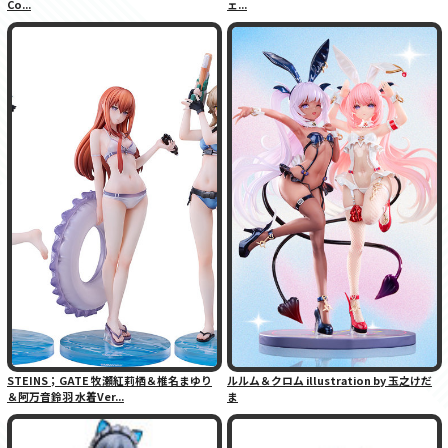
Co...
ェ...
STEINS；GATE 牧瀬紅莉栖＆椎名まゆり
ルルム＆クロム illustration by 玉之けだ
＆阿万音鈴羽 水着Ver...
ま