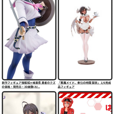
新作フィギュア情報城ヶ峰亜希 勇者のクズ
「悪魔メイド、奉仕の時間 獄奈」 1/6 完成
の価格・発売日・3D画像(AI...
品フィギュア