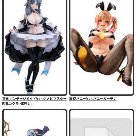
雪泉 ボンデージメイドVer. シノビマスター
凜 逆バニーVer. バニーガーデン
閃乱カグラ NEW L...