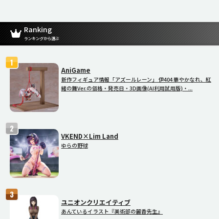
Ranking
ランキングから選ぶ
AniGame
新作フィギュア情報「アズールレーン」 伊404 華やかなれ、紅
緒の舞Ver.の価格・発売日・3D画像(AI利用試用版)・...
VKEND×Lim Land
ゆらの野球
ユニオンクリエイティブ
あんているイラスト『美術部の麗香先生』