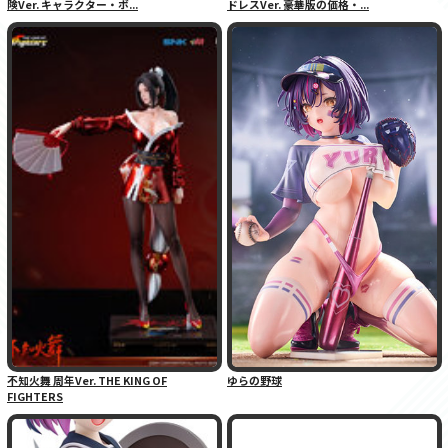
険Ver. キャラクター・ボ...
ドレスVer. 豪華版の価格・...
不知火舞 周年Ver. THE KING OF
ゆらの野球
FIGHTERS