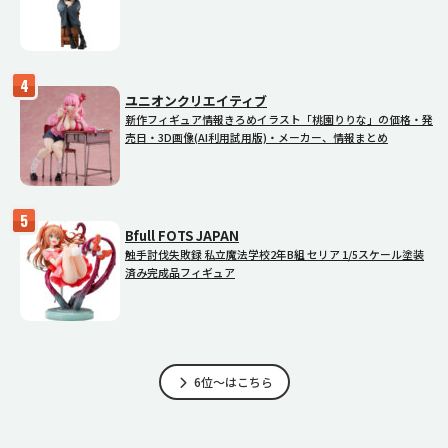
ユニオンクリエイティブ
新作フィギュア情報きろめイラスト「桃園りりな」の価格・発
売日・3D画像(AI利用試用版)・メーカー、情報まとめ
Bfull FOTS JAPAN
触手討伐失敗録 私立魔法学校2年B組 セリア 1/5スケール塗装
済み完成品フィギュア
6位～はこちら