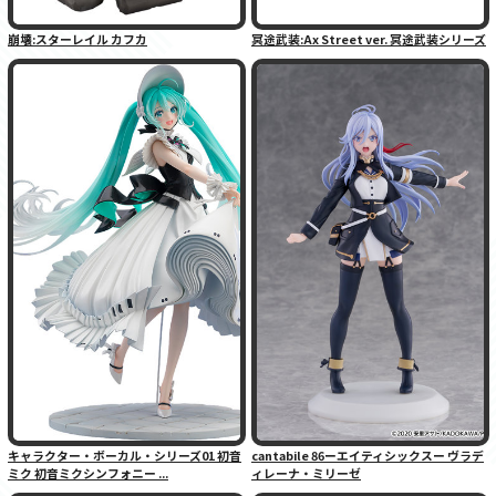
崩壊:スターレイル カフカ
冥途武装:Ax Street ver. 冥途武装シリーズ
キャラクター・ボーカル・シリーズ01 初音
cantabile 86ーエイティシックスー ヴラデ
ミク 初音ミクシンフォニー ...
ィレーナ・ミリーゼ