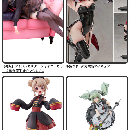
【再販】アイドルマスター シャイニーカラ
小紫むま 1/6 完成品フィギュア
ーズ 黛 冬優子 オ◇フ◇レ◇...