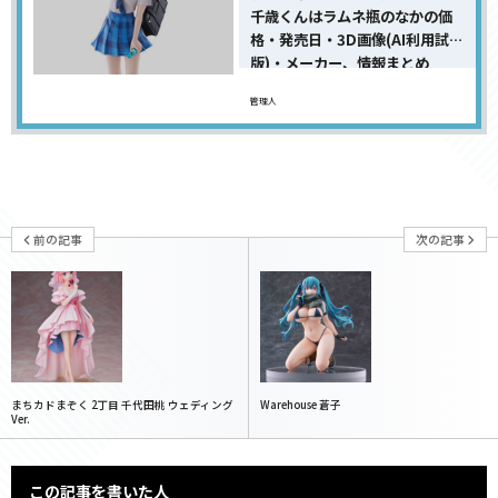
千歳くんはラムネ瓶のなかの価
格・発売日・3D画像(AI利用試用
版)・メーカー、情報まとめ
管理人
前の記事
次の記事
まちカドまぞく 2丁目 千代田桃 ウェディング
Warehouse 蒼子
Ver.
この記事を書いた人