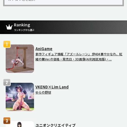
Ranking
ランキングから選ぶ
AniGame
新作フィギュア情報「アズールレーン」 伊404 華やかなれ、紅
緒の舞Ver.の価格・発売日・3D画像(AI利用試用版)・...
VKEND×Lim Land
ゆらの野球
ユニオンクリエイティブ