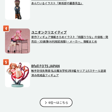
あんているイラスト『美術部の麗香先生』
ユニオンクリエイティブ
新作フィギュア情報きろめイラスト「桃園りりな」の価格・発
売日・3D画像(AI利用試用版)・メーカー、情報まとめ
Bfull FOTS JAPAN
触手討伐失敗録 私立魔法学校2年B組 セリア 1/5スケール塗装
済み完成品フィギュア
6位～はこちら