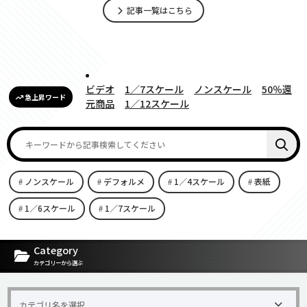
記事一覧はこちら
ビデオ
1／7スケール
ノンスケール
50％還
急上昇ワード
元商品
1／12スケール
ノンスケール
デフォルメ
1／4スケール
表紙
1／6スケール
1／7スケール
[carousel-horizontal-posts-content-slider id=9342]
Category
カテゴリーから選ぶ