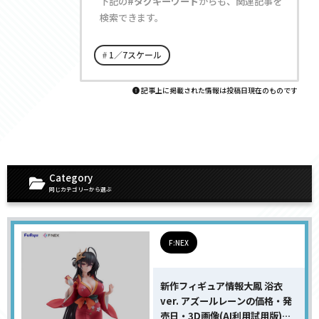
下記の
#タグキーワード
からも、関連記事を
検索できます。
1／7スケール
記事上に掲載された情報は投稿日現在のものです
Category
同じカテゴリーから選ぶ
F:NEX
新作フィギュア情報大鳳 浴衣
ver. アズールレーンの価格・発
売日・3D画像(AI利用試用版)・