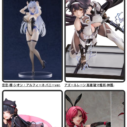
恋恋-櫻-シオン・アルフィーネ バニーver.
アズールレーン 高雄 破マ艦術-神護-