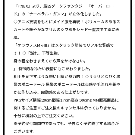
『F:NEX』より、最凶ダークファンタジー『オーバーロー
ド』の「ナーベラル・ガンマ」が立体化しました。
◇アニメ衣装をもとにメイド服を再現！ ボリュームのあるス
カートや細やかなフリルのシワ感をシャドー塗装で丁寧に表
現。
「ケラウノスMk-III」はメタリック塗装でリアルな質感で
す！ ◇「黙れ、下等生物。
身の程をわきまえてから声をかけなさい。
」 特徴的な冷たい表情にもこだわりました。
相手を見下すような鋭い目線が魅力的！ ◇サラリとなびく黒
髪のポニーテール 黒髪のポニーテールは束感や毛流れを細や
かに作り込み、躍動感のある仕上がりです。
PKGサイズ横幅:20cm縦幅:17cm高さ:30cmDMM販売商品に
関するご注意※ご注文後のキャンセルは承っておりません。
十分に検討の上でご注文ください。
※予約受付期間中であっても、予告なく予約終了する場合が
ございます。