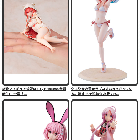
新作フィギュア情報Melty Princess 無職
やはり俺の青春ラブコメはまちがってい
転生III 〜異世...
る。続 由比ヶ浜結衣 水着 ver...