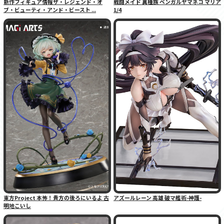
新作フィギュア情報ザ・レジェンド・オ
戦闘メイド 異種族 ベンガルヤマネコ マリア
ブ・ビューティ・アンド・ビースト ...
1/4
東方Project 本怖！貴方の後ろにいるよ 古
アズールレーン 高雄 破マ艦術-神護-
明地こいし