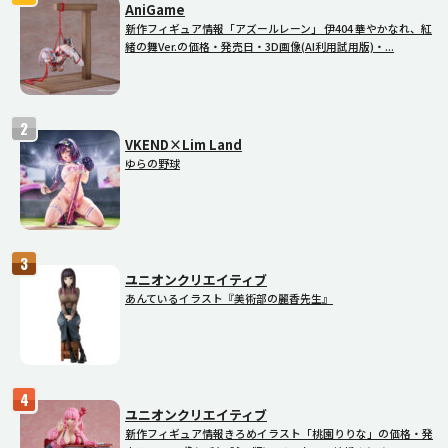
AniGame
新作フィギュア情報「アズールレーン」 伊404 華やかなれ、紅
緒の舞Ver.の価格・発売日・3D画像(AI利用試用版)・...
VKEND×Lim Land
ゆらの野球
ユニオンクリエイティブ
あんているイラスト『美術部の麗香先生』
ユニオンクリエイティブ
新作フィギュア情報きろめイラスト「桃園りりな」の価格・発