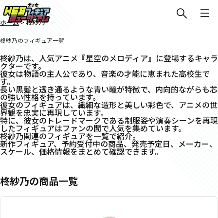
ホーム
>
柊紗乃
柊紗乃のフィギュア一覧
柊紗乃は、人気アニメ『星空のメロディア』に登場するキャラ
クターです。
彼女は物語の主人公であり、音楽の才能に恵まれた高校生で
す。
長い黒髪と透き通るような青い瞳が特徴で、内向的ながらも芯
の強い性格を持っています。
彼女のフィギュアは、繊細な造形と美しい彩色で、アニメの世
界観を忠実に再現しています。
特に、彼女のトレードマークである制服姿や演奏シーンを再現
したフィギュアはファンの間で人気を集めています。
柊紗乃関連のフィギュアを一覧で紹介。
新作フィギュア、予約受付中の商品、発売予定日、メーカー、
スケール、価格情報をまとめて確認できます。
柊紗乃の商品一覧