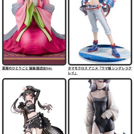
薬屋のひとりごと 猫猫 園遊会Ver.
タマモクロス アニメ『ウマ娘 シンデレラグ
レイ』