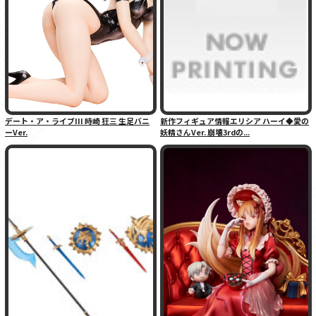
デート・ア・ライブIII 時崎 狂三 生足バニ
新作フィギュア情報エリシア ハーイ◆愛の
ーVer.
妖精さんVer. 崩壊3rdの...