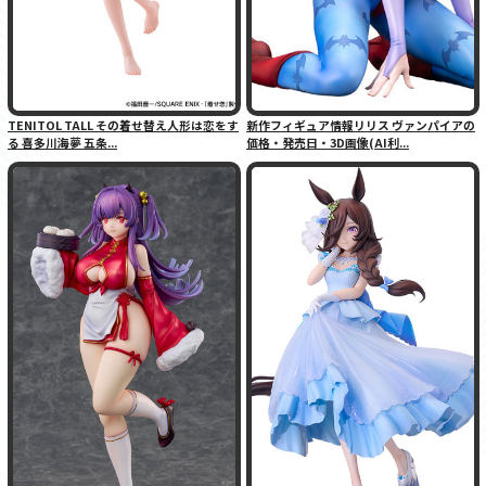
TENITOL TALL その着せ替え人形は恋をす
新作フィギュア情報リリス ヴァンパイアの
る 喜多川海夢 五条...
価格・発売日・3D画像(AI利...