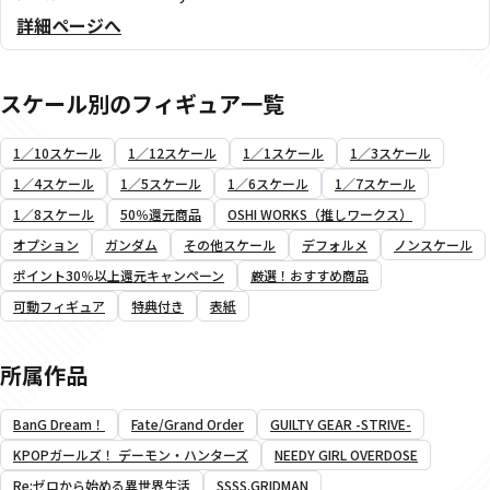
詳細ページへ
スケール別のフィギュア一覧
1／10スケール
1／12スケール
1／1スケール
1／3スケール
1／4スケール
1／5スケール
1／6スケール
1／7スケール
1／8スケール
50％還元商品
OSHI WORKS（推しワークス）
オプション
ガンダム
その他スケール
デフォルメ
ノンスケール
ポイント30％以上還元キャンペーン
厳選！おすすめ商品
可動フィギュア
特典付き
表紙
所属作品
BanG Dream！
Fate/Grand Order
GUILTY GEAR -STRIVE-
KPOPガールズ！ デーモン・ハンターズ
NEEDY GIRL OVERDOSE
Re:ゼロから始める異世界生活
SSSS.GRIDMAN