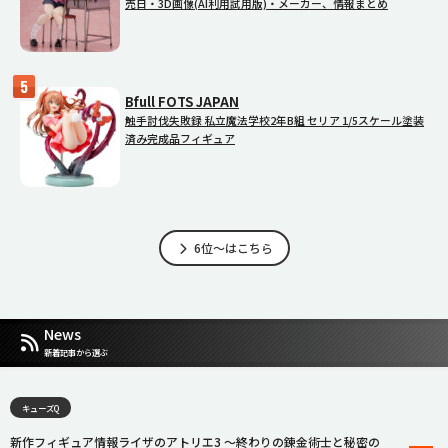
売日・3D画像(AI利用試用版)・メーカー、情報まとめ
Bfull FOTS JAPAN
触手討伐失敗録 私立魔法学校2年B組 セリア 1/5スケール塗装
済み完成品フィギュア
6位～はこちら
News
新着記事から選ぶ
キューズQ
新作フィギュア情報ライザのアトリエ3 〜終わりの錬金術士と秘密の