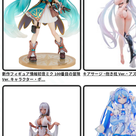
新作フィギュア情報初音ミク 100番目の冒険
キアサージ ~抱き枕 Ver.~ 
Ver. キャラクター・ボ...