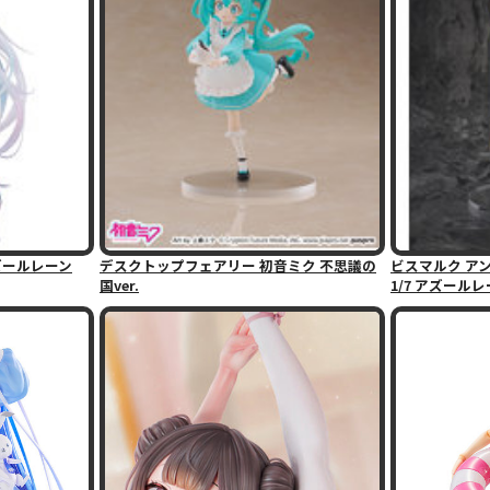
アズールレーン
デスクトップフェアリー 初音ミク 不思議の
ビスマルク アン
国ver.
1/7 アズール