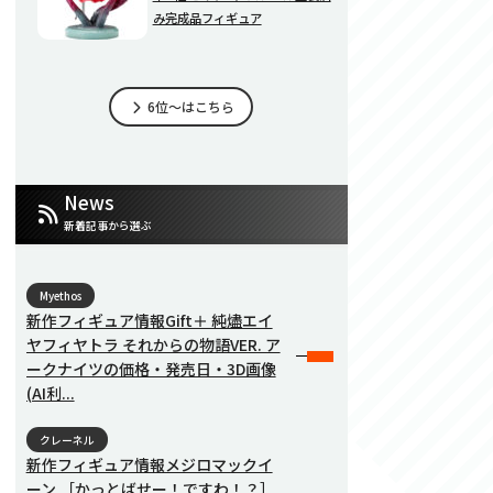
み完成品フィギュア
6位～はこちら
News
新着記事から選ぶ
Myethos
新作フィギュア情報Gift＋ 純燼エイ
ヤフィヤトラ それからの物語VER. ア
ークナイツの価格・発売日・3D画像
(AI利...
クレーネル
新作フィギュア情報メジロマックイ
ーン ［かっとばせー！ですわ！？］