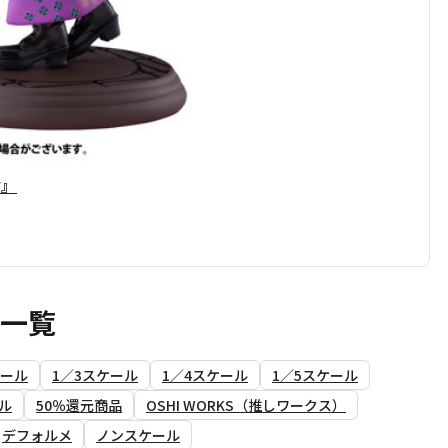
輪』
ア一覧
ケール
1／3スケール
1／4スケール
1／5スケール
ル
50％還元商品
OSHI WORKS（推しワークス）
デフォルメ
ノンスケール