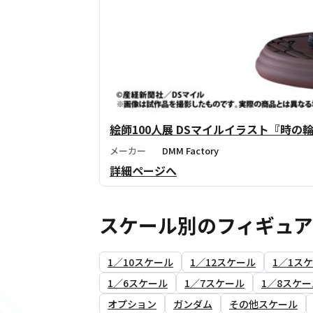
絵師100人展 DSマイルイラスト『時の
メーカー
DMM Factory
詳細ページへ
スケール別のフィギュ
1／10スケール
1／12スケール
1／1ス
1／6スケール
1／7スケール
1／8スケー
オプション
ガンダム
その他スケール