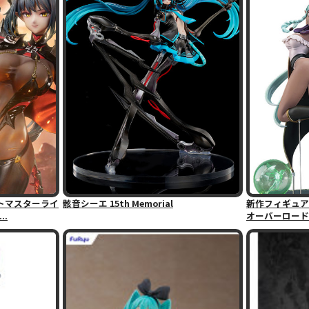
トマスターライ
骸音シーエ 15th Memorial
新作フィギュア
..
オーバーロード