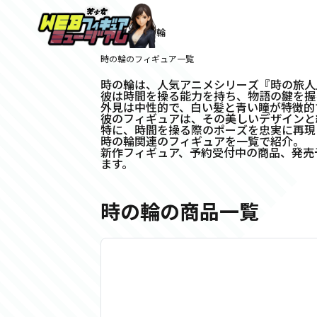
ホーム
>
時の輪
時の輪のフィギュア一覧
時の輪は、人気アニメシリーズ『時の旅人
彼は時間を操る能力を持ち、物語の鍵を握
外見は中性的で、白い髪と青い瞳が特徴的
彼のフィギュアは、その美しいデザインと
特に、時間を操る際のポーズを忠実に再現
時の輪関連のフィギュアを一覧で紹介。
新作フィギュア、予約受付中の商品、発売
ます。
時の輪の商品一覧