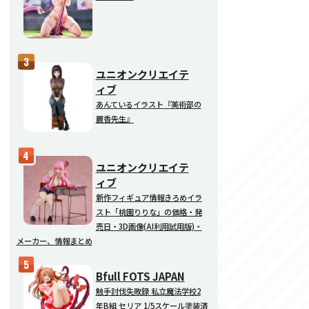
ユニオンクリエイテ
ィブ
あんているイラスト『美術部の
麗香先生』
ユニオンクリエイテ
ィブ
新作フィギュア情報きろめイラ
スト「桃園りりな」の価格・発
売日・3D画像(AI利用試用版)・
メーカー、情報まとめ
Bfull FOTS JAPAN
触手討伐失敗録 私立魔法学校2
年B組 セリア 1/5スケール塗装済