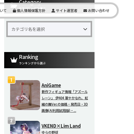
Category
カテゴリーから選ぶ
いて
個人情報保護方針
サイト運営者
お問い合わせ
Ranking
ランキングから選ぶ
AniGame
新作フィギュア情報「アズール
レーン」 伊404 華やかなれ、紅
緒の舞Ver.の価格・発売日・3D
画像(AI利用試用版)・...
VKEND×Lim Land
ゆらの野球