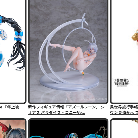
gure 『年上彼
新作フィギュア情報「アズールレーン」 シ
異世界旅行手帳 
リアス パラダイス・コニーVe...
ウン 新春Ver. プ