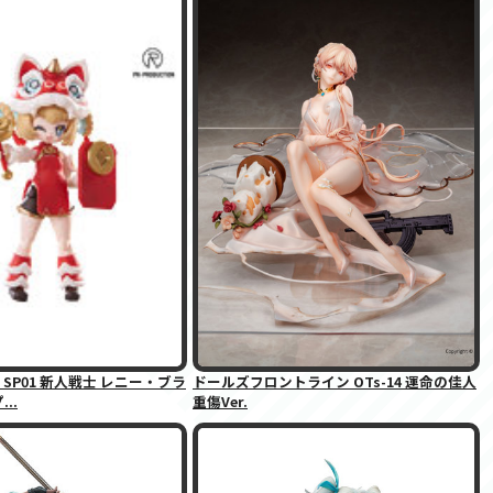
SP01 新人戦士 レニー・ブラ
ドールズフロントライン OTs-14 運命の佳人
...
重傷Ver.